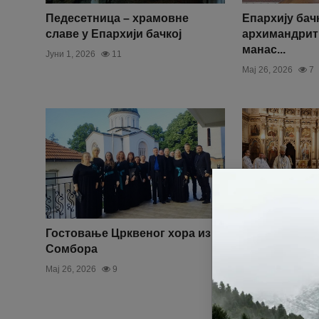
Педесетница – храмовне
Епархију бач
славе у Епархији бачкој
архимандрит
манас...
Јуни 1, 2026
11
Мај 26, 2026
7
Гостовање Црквеног хора из
Празник Ваз
Сомбора
Господњег у
у Новом Сад
Мај 26, 2026
9
Мај 21, 2026
5