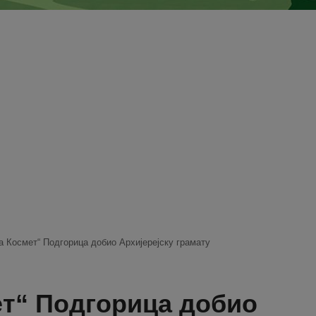
 Космет“ Подгорица добио Архијерејску грамату
ет“ Подгорица добио