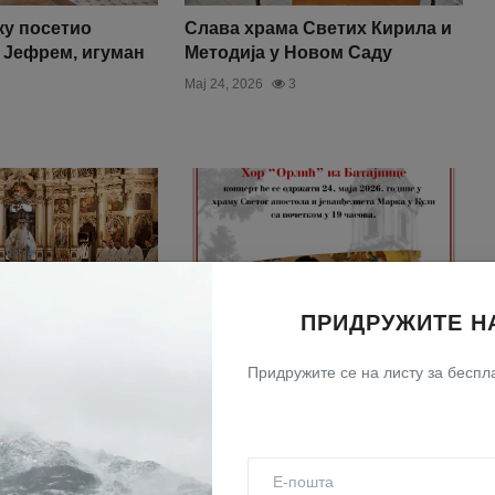
ку посетио
Слава храма Светих Кирила и
 Јефрем, игуман
Методија у Новом Саду
Мај 24, 2026
3
ПРИДРУЖИТЕ Н
несења
Најава: Концерт у Кули
Придружите се на листу за беспла
 Саборном храму
Мај 22, 2026
3
у