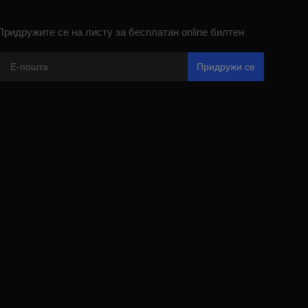
Придружите се на листу за бесплатан online билтен
Придружи се