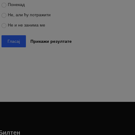
Понекад
Не, али ћу потражити
Не и не занима ме
Гласај
Прикажи резултате
Билтен