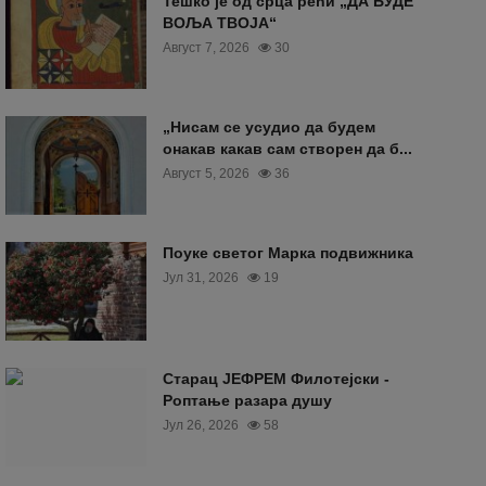
Тешко је од срца рећи „ДА БУДЕ
ВОЉА ТВОЈА“
Август 7, 2026
30
„Нисам се усудио да будем
онакав какав сам створен да б...
Август 5, 2026
36
Поуке светог Марка подвижника
Јул 31, 2026
19
Старац ЈЕФРЕМ Филотејски -
Роптање разара душу
Јул 26, 2026
58