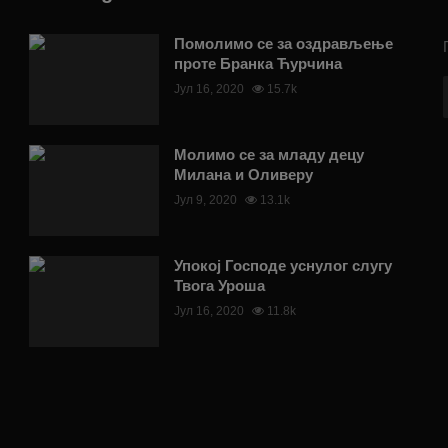
Помолимо се за оздрављење
проте Бранка Ћурчина
Јул 16, 2020
15.7k
Молимо се за младу децу
Милана и Оливеру
Јул 9, 2020
13.1k
Упокој Господе уснулог слугу
Твога Уроша
Јул 16, 2020
11.8k