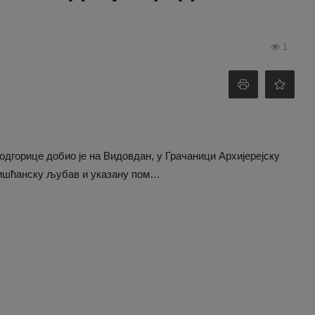
1
дгорице добио је на Видовдан, у Грачаници Архијерејску
ришћанску љубав и указану пом…