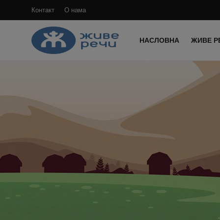
Контакт
О нама
НАСЛОВНА
ЖИВЕ Р
Пријави
се
Регистрација
Насловна
Контакт
О нама
Живе Речи™ YouTube
Текстови
Преносимо