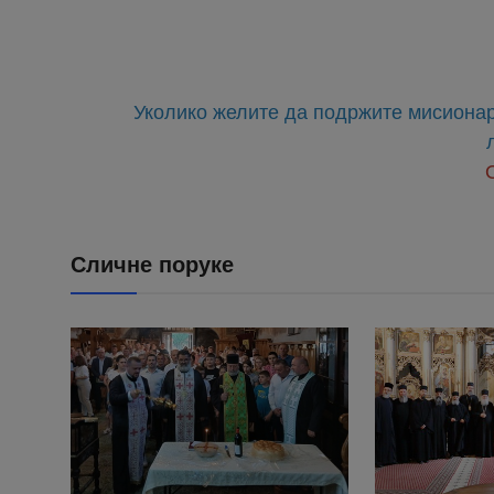
Уколико желите да подржите мисионар
Хва
Сличне поруке