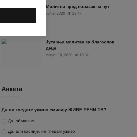
Молитва пред полазак на пут
Јул 9, 2020
23.4k
Јутарња молитва за благослов
деце
Август 10, 2020
16.3k
Анкета
Да ли гледате уживо емисију ЖИВЕ РЕЧИ ТВ?
Да, обавезно
Да, али касније, не гледам уживо