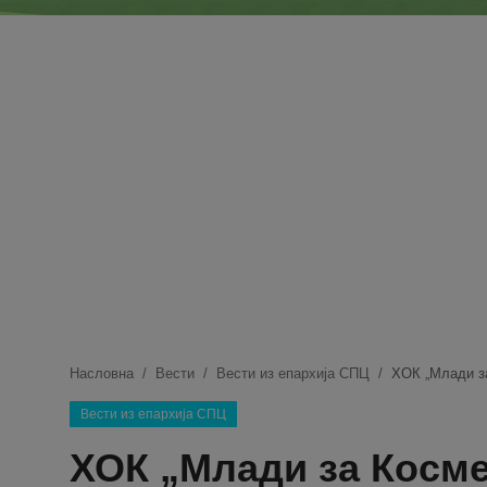
Блог
Молитва
Вести
Свето Писмо
Подржимо
Насловна
Вести
Вести из епархија СПЦ
ХОК „Млади за
Вести из епархија СПЦ
ХОК „Млади за Косм