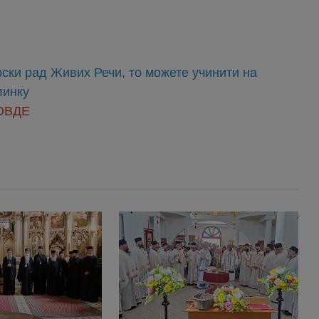
ски рад Живих Речи, то можете учинити на
линку
ОВДЕ
ла Вам!