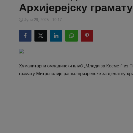
Архијерејску грамату
Јуни 29, 2025 - 19:17
Хуманитарни омладински клуб „Млади за Космет“ из По
грамату Митрополије рашко-призренске за дјелатну х