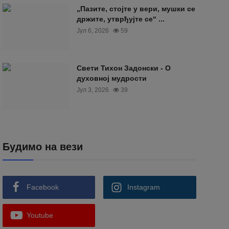
„Пазите, стојте у вери, мушки се
држите, утврђујте се“ ...
Јул 6, 2026
59
Свети Тихон Задонски - О
духовној мудрости
Јул 3, 2026
39
Будимо на вези
Facebook
Instagram
Youtube