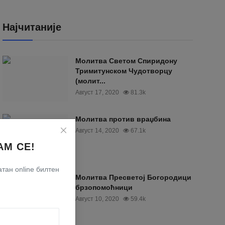
Најчитаније
Moлитва Светом Спиридону
Тримитунском Чудотворцу
(молит...
Август 17, 2020
81.3k
Молитва против враџбина
Август 14, 2020
67.1k
АМ СЕ!
тан online билтен
Молитва Пресветој Богородици
брзопомоћници
Август 10, 2020
59.4k