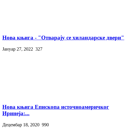
Нова књига - "Отварају се хиландарске двери"
Јануар 27, 2022
327
Нова књига Епископа источноамеричког
Иринеја:...
Децембар 18, 2020
990