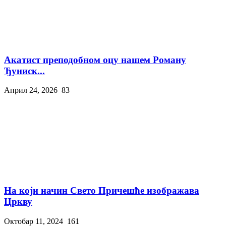
Акатист преподобном оцу нашем Роману
Ђуниск...
Април 24, 2026
83
На који начин Свето Причешће изображава
Цркву
Октобар 11, 2024
161