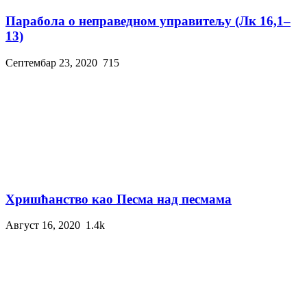
Парабола о неправедном управитељу (Лк 16,1–
13)
Септембар 23, 2020
715
Хришћанство као Песма над песмама
Август 16, 2020
1.4k