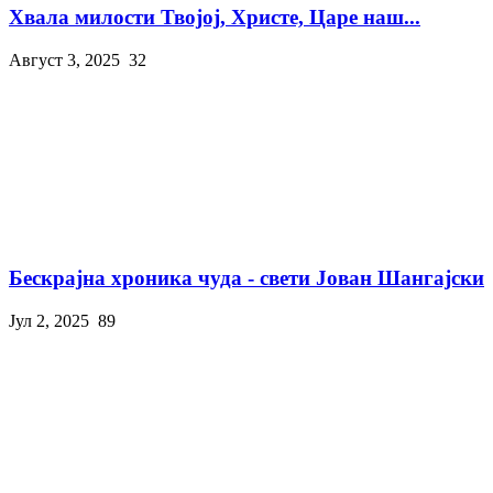
Хвала милости Твојој, Христе, Царе наш...
Август 3, 2025
32
Бескрајна хроника чуда - свети Јован Шангајски
Јул 2, 2025
89