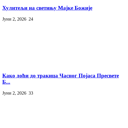
Хулитељи на светињу Мајке Божије
Јуни 2, 2026
24
Како доћи до тракица Часног Појаса Пресвете
Б...
Јуни 2, 2026
33