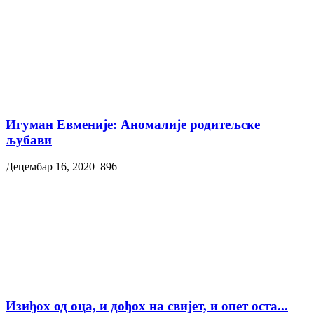
Игуман Евменије: Аномалије родитељске
љубави
Децембар 16, 2020
896
Изиђох од оца, и дођох на свијет, и опет оста...