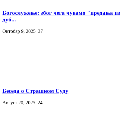
Богослужење: због чега чувамо "предања из
дуб...
Октобар 9, 2025
37
Беседа о Страшном Суду
Август 20, 2025
24