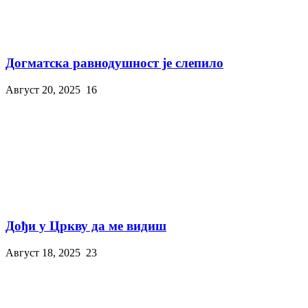
Догматска равнодушност је слепило
Август 20, 2025
16
Дођи у Цркву да ме видиш
Август 18, 2025
23