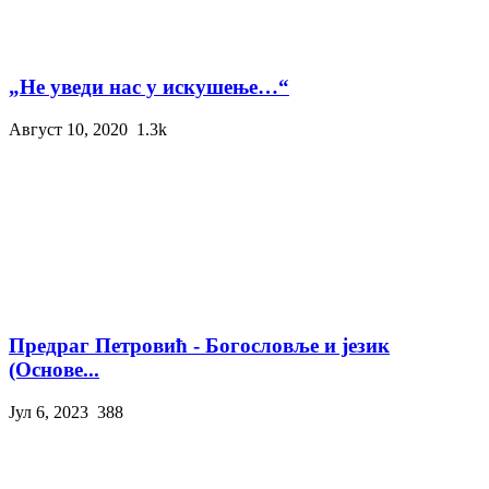
„Не уведи нас у искушење…“
Август 10, 2020
1.3k
Предраг Петровић - Богословље и језик
(Основе...
Јул 6, 2023
388