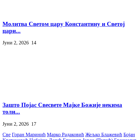
Молитва Светом цару Константину и Светој
цари...
Јуни 2, 2026
14
Зашто Појас Свесвете Мајке Божије некима
толи...
Јуни 2, 2026
17
Све
Горан Маринић
Марко Радаковић
Жељко Блажевић
Бојан