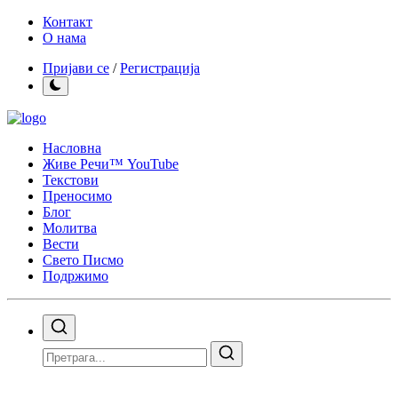
Контакт
О нама
Пријави се
/
Регистрација
Насловна
Живе Речи™ YouTube
Текстови
Преносимо
Блог
Молитва
Вести
Свето Писмо
Подржимо