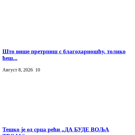
Што више претрпиш с благодарношћу, толико
ћеш...
Август 8, 2026
10
Тешко је од срца рећи „ДА БУДЕ ВОЉА