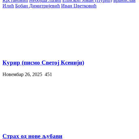
Крстановић
Небојша Лазић
Епископ Јован (Пурић)
Бранислав
Илић
Бобан Димитријевић
Иван Цветковић
Курир (писмо Светој Ксенији)
Новембар 26, 2025
451
Страх од нове љубави