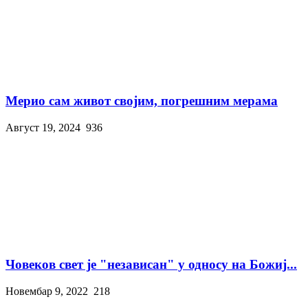
Мерио сам живот својим, погрешним мерама
Август 19, 2024
936
Човеков свет је "независан" у односу на Божиј...
Новембар 9, 2022
218