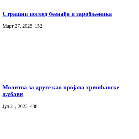
Страшни поглед безнађа и заробљеника
Март 27, 2025
152
Молитва за друге као пројава хришћанске
љубави
Јул 21, 2023
438