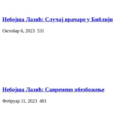
Небојша Лазић: Случај врачаре у Библији
Октобар 6, 2023
531
Небојша Лазић: Савремено обезбожење
Фебруар 11, 2023
401