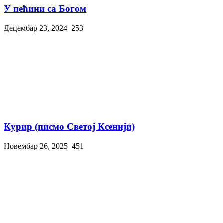
У пећини са Богом
Децембар 23, 2024
253
Курир (писмо Светој Ксенији)
Новембар 26, 2025
451