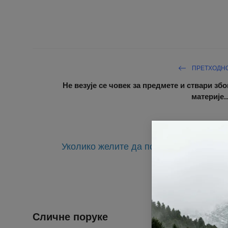
ПРЕТХОДН
Не везује се човек за предмете и ствари збо
материје..
Уколико желите да подржите мисионар
Хва
Сличне поруке