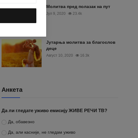
Молитва пред полазак на пут
Јул 9, 2020
23.4k
Јутарња молитва за благослов
деце
Август 10, 2020
16.3k
Анкета
Да ли гледате уживо емисију ЖИВЕ РЕЧИ ТВ?
Да, обавезно
Да, али касније, не гледам уживо