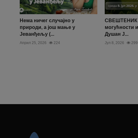
Нема ничег случајно у
СВЕШТЕНИК 
природи, а још мање у
могућности и
Јеванђељу (...
Душан Ј...
Април 25, 2026
224
Јул 8, 2026
299