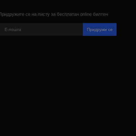
Придружите се на листу за бесплатан online билтен
Придружи се