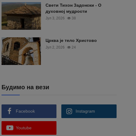
Свети Тихон Задонски - О
духовној мудрости
Јул 3, 2026
38
Црква је тело Христово
Јул 2, 2026
24
Будимо на вези
Facebook
Instagram
Youtube