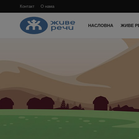
Контакт
О нама
НАСЛОВНА
ЖИВЕ Р
Пријави
се
Регистрација
Насловна
Контакт
О нама
Живе Речи™ YouTube
Текстови
Преносимо