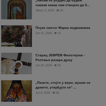
„Нисам се усудио да будем
онакав какав сам створен да б...
Август 5, 2026
26
Поуке светог Марка подвижника
Јул 31, 2026
19
Старац ЈЕФРЕМ Филотејски -
Роптање разара душу
Јул 26, 2026
56
„Пазите, стојте у вери, мушки се
држите, утврђујте се“ ...
Јул 6, 2026
58