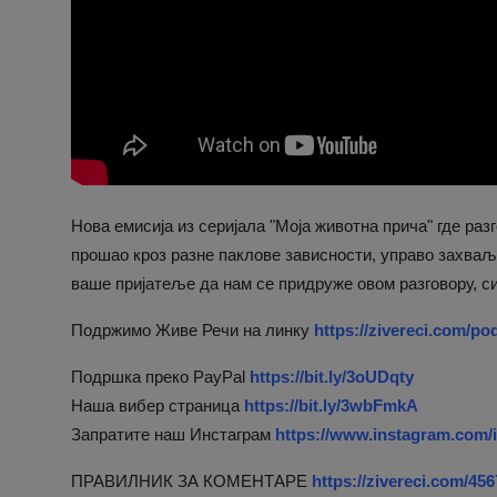
Нова емисија из серијала "Моја животна прича" где раз
прошао кроз разне паклове зависности, управо захваљ
ваше пријатеље да нам се придруже овом разговору, си
Подржимо Живе Речи на линку
https://zivereci.com/po
Подршка преко PayPal
https://bit.ly/3oUDqty
Наша вибер страница
https://bit.ly/3wbFmkA
Запратите наш Инстаграм
https://www.instagram.com/
ПРАВИЛНИК ЗА КОМЕНТАРЕ
https://zivereci.com/45