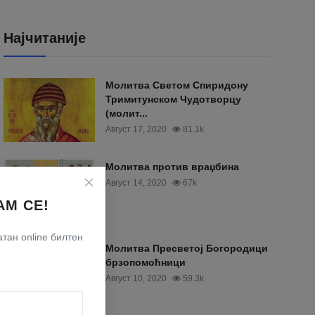
Најчитаније
Moлитва Светом Спиридону
Тримитунском Чудотворцу
(молит...
Август 17, 2020
81.1k
Молитва против враџбина
Август 14, 2020
67k
АМ СЕ!
тан online билтен
Молитва Пресветој Богородици
брзопомоћници
Август 10, 2020
59.3k