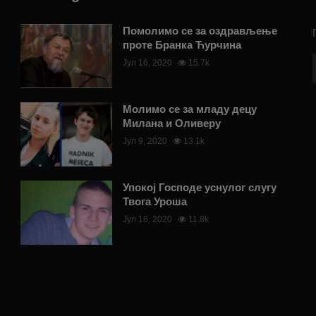
Помолимо се за оздрављење
проте Бранка Ћурчина
Јул 16, 2020
15.7k
Молимо се за младу децу
Милана и Оливеру
Јул 9, 2020
13.1k
Упокој Господе уснулог слугу
Твога Уроша
Јул 16, 2020
11.8k