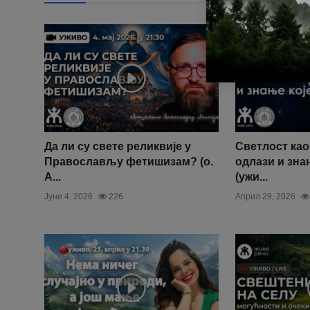
Да ли су свете реликвије у
Светлост као
Православљу фетишизам? (о.
одлази и зна
А...
(ужи...
Јуни 4, 2026
226
Април 29, 2026