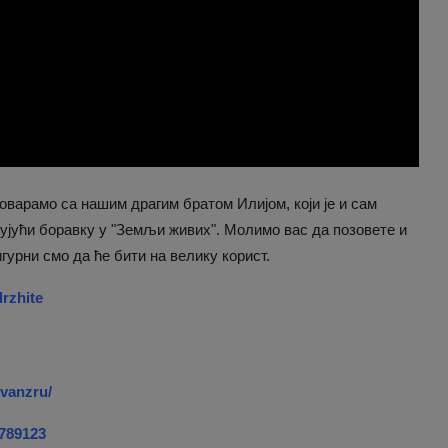
говарамо са нашим драгим братом Илијом, који је и сам
ујући боравку у "Земљи живих". Молимо вас да позовете и
гурни смо да ће бити на велику корист.
drzhite
ivanzru/
6789123