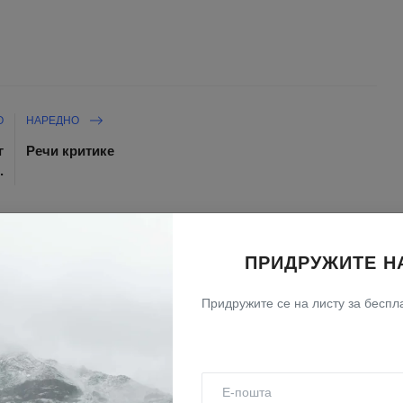
О
НАРЕДНО
г
Речи критике
.
ски рад Живих Речи, то можете учинити на
ПРИДРУЖИТЕ Н
линку
Придружите се на листу за беспла
ОВДЕ
ла Вам!