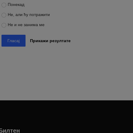
Понекад
Не, али ћу потражити
Не и не занима ме
Гласај
Прикажи резултате
Билтен