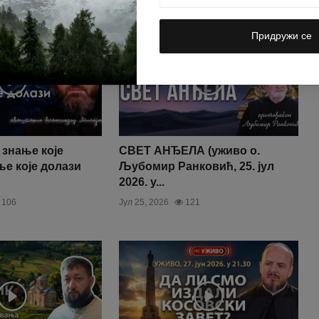
Придружи се
 знање које
СВЕТ АНЂЕЛА (уживо о.
ње које долази
Љубомир Ранковић, 25. јул
2026. у...
106
Јул 25, 2026
121