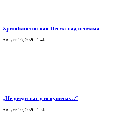
Хришћанство као Песма над песмама
Август 16, 2020
1.4k
„Не уведи нас у искушење…“
Август 10, 2020
1.3k