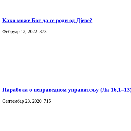
Како може Бог да се роди од Дјеве?
Фебруар 12, 2022
373
Парабола о неправедном управитељу (Лк 16,1–13
Септембар 23, 2020
715