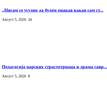
„Нисам се усудио да будем онакав какав сам ст...
Август 5, 2026
34
Педагогија царских страстотрпаца и драма савр..
Август 5, 2026
8