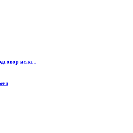
вор исла...
бени