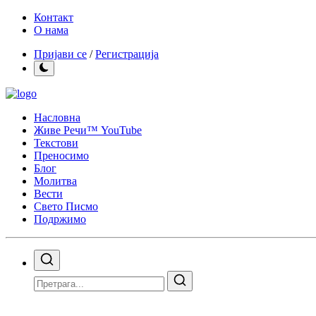
Контакт
О нама
Пријави се
/
Регистрација
Насловна
Живе Речи™ YouTube
Текстови
Преносимо
Блог
Молитва
Вести
Свето Писмо
Подржимо