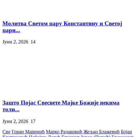
Молитва Светом цару Константину и Светој
цари...
Јуни 2, 2026
14
Зашто Појас Свесвете Мајке Божије некима
толи...
Јуни 2, 2026
17
Све
Горан Маринић
Марко Радаковић
Жељко Блажевић
Бојан