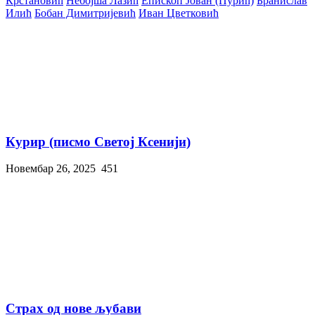
Крстановић
Небојша Лазић
Епископ Јован (Пурић)
Бранислав
Илић
Бобан Димитријевић
Иван Цветковић
Курир (писмо Светој Ксенији)
Новембар 26, 2025
451
Страх од нове љубави