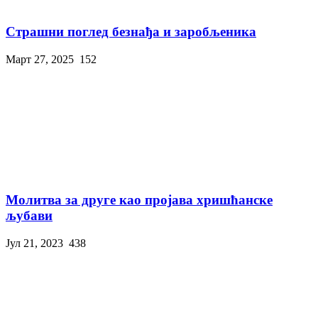
Страшни поглед безнађа и заробљеника
Март 27, 2025
152
Молитва за друге као пројава хришћанске
љубави
Јул 21, 2023
438