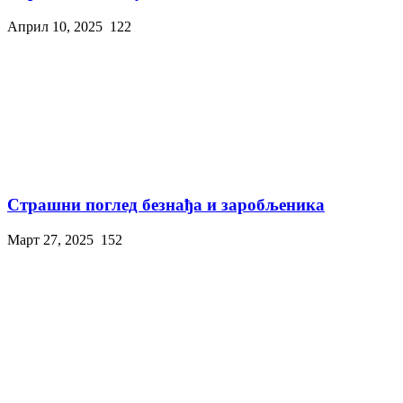
Април 10, 2025
122
Страшни поглед безнађа и заробљеника
Март 27, 2025
152