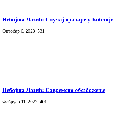
Небојша Лазић: Случај врачаре у Библији
Октобар 6, 2023
531
Небојша Лазић: Савремено обезбожење
Фебруар 11, 2023
401