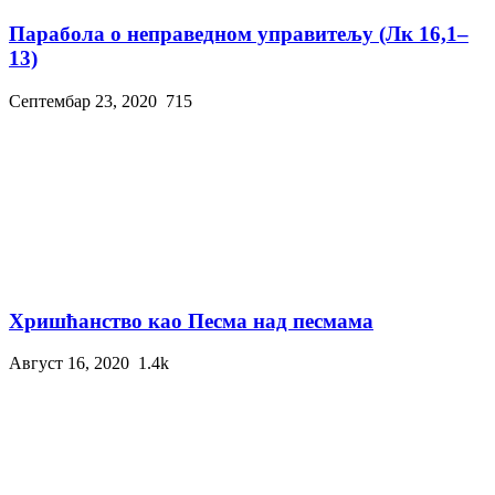
Парабола о неправедном управитељу (Лк 16,1–
13)
Септембар 23, 2020
715
Хришћанство као Песма над песмама
Август 16, 2020
1.4k