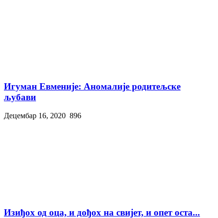
Игуман Евменије: Аномалије родитељске
љубави
Децембар 16, 2020
896
Изиђох од оца, и дођох на свијет, и опет оста...