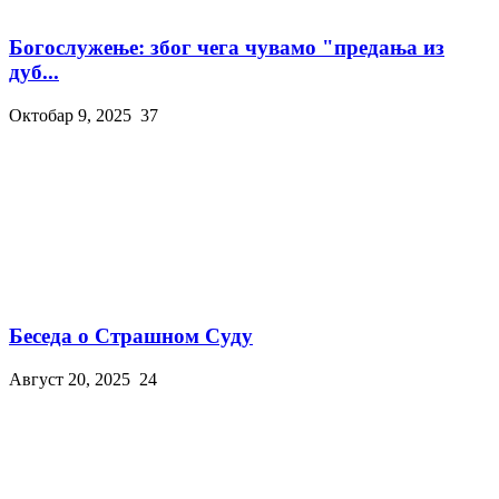
Богослужење: због чега чувамо "предања из
дуб...
Октобар 9, 2025
37
Беседа о Страшном Суду
Август 20, 2025
24