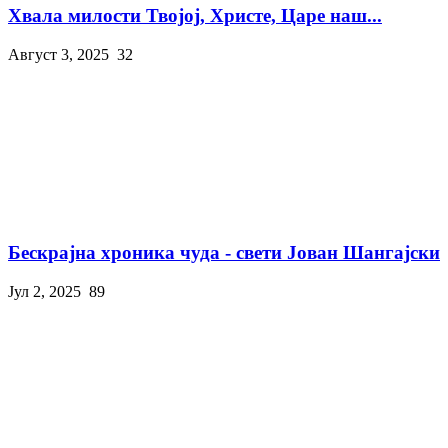
Хвала милости Твојој, Христе, Царе наш...
Август 3, 2025
32
Бескрајна хроника чуда - свети Јован Шангајски
Јул 2, 2025
89