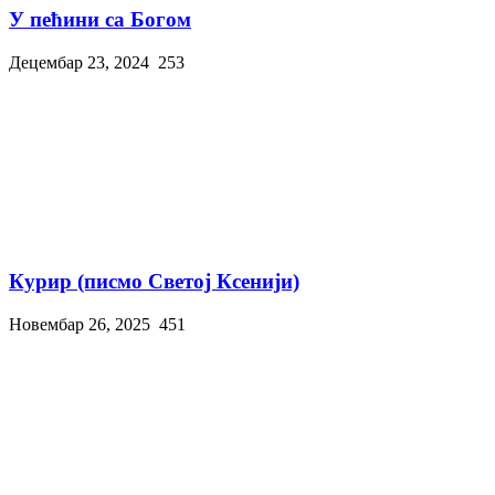
У пећини са Богом
Децембар 23, 2024
253
Курир (писмо Светој Ксенији)
Новембар 26, 2025
451