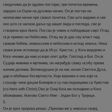
сведочимо да је одувек постојао, пре почетка времена,
заједно са Оцем на духован начин. Он је постао на
неописиви начин пре сваког почетка. Све што видимо и све
оно што се налази даље од нашег вида и погледа, све је
створено кроз Њега. Постао је човек и победивши смрт Отац
га је примио на Небесима. Отац му је дао сву власт над
сваким бићем, земаљским и небеским и испод земље. Нека
сваки језик исповеди да је Исус Христос, у Кога верујемо и
Кога чекамо да нам ускоро опет дође, Гопспод и Бог. Он је
Судија живима и мртвима, он награђује сваку особу према
њеним делима. Великодушно је на нас излио Светога Духа,
дар и обећање бесмртности, Који вернике и оне који га
слушају чини децом Божијом и су-наследницима са Христом
(co-heirs with Christ).Ово је Онај Кога ми познајемо и Кога
обожавамо, Његово Свето Име - Један Бог у Тројици.
5.
Он је кроз пророка рекао: „Призови ме у невољи својој,