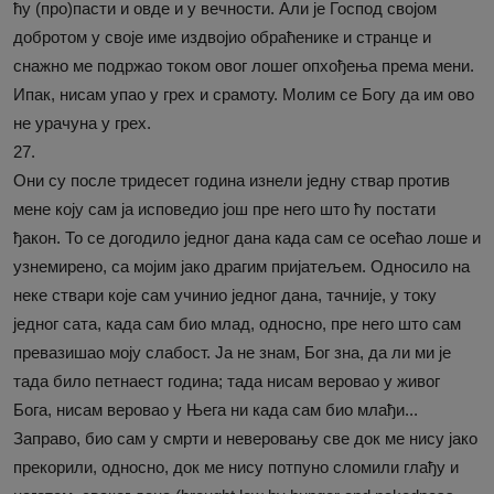
ћу (про)пасти и овде и у вечности. Али је Господ својом
добротом у своје име издвојио обраћенике и странце и
снажно ме подржао током овог лошег опхођења према мени.
Ипак, нисам упао у грех и срамоту. Молим се Богу да им ово
не урачуна у грех.
27.
Они су после тридесет година изнели једну ствар против
мене коју сам ја исповедио још пре него што ћу постати
ђакон. То се догодило једног дана када сам се осећао лоше и
узнемирено, са мојим јако драгим пријатељем. Односило на
неке ствари које сам учинио једног дана, тачније, у току
једног сата, када сам био млад, односно, пре него што сам
превазишао моју слабост. Ја не знам, Бог зна, да ли ми је
тада било петнаест година; тада нисам веровао у живог
Бога, нисам веровао у Њега ни када сам био млађи...
Заправо, био сам у смрти и неверовању све док ме нису јако
прекорили, односно, док ме нису потпуно сломили глађу и