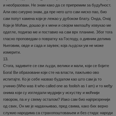
и необразован. Не знам како да се припремим за будућност.
Али ово сигурно знам, да пре него што сам ниско пао, био
сам попут камена који је лежао у дубоком блату. Онда, Онај
Који је Моћан, дошао је к мени и својом милошћу извукао ме
одатле, подигао ме и поставио на сам врх планине. Због тога
гласно проповедам о повратку ка Господу, о дивним делима
Његовим, овде и сада и заувек; која људски ум не може
измерити.
13.
Стога, задивите се сви људи, велики и мали, који се бојите
Бога! Ви образовани који сте на власти, пажљиво ово
испитајте. Ко је себе назвао будалом као што сам ја то
учинио (Who was it who called one as foolish as I am) и то међу
онима који су изгледали мудрији у искуству и моћнији
говором, па и у свему осталом? Иако сам био најпрезренији
од свих, Он ме је надахњивао, пред свима, како бих верно
служио народима са страхопоштовањем и без стида: народи