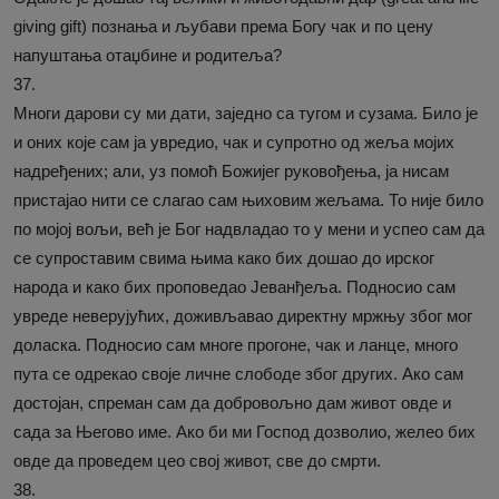
giving gift) познања и љубави према Богу чак и по цену
напуштања отаџбине и родитеља?
37.
Многи дарови су ми дати, заједно са тугом и сузама. Било је
и оних које сам ја увредио, чак и супротно од жеља мојих
надређених; али, уз помоћ Божијег руковођења, ја нисам
пристајао нити се слагао сам њиховим жељама. То није било
по мојој вољи, већ је Бог надвладао то у мени и успео сам да
се супроставим свима њима како бих дошао до ирског
народа и како бих проповедао Јеванђеља. Подносио сам
увреде неверујућих, доживљавао директну мржњу због мог
доласка. Подносио сам многе прогоне, чак и ланце, много
пута се одрекао своје личне слободе због других. Ако сам
достојан, спреман сам да добровољно дам живот овде и
сада за Његово име. Ако би ми Господ дозволио, желео бих
овде да проведем цео свој живот, све до смрти.
38.