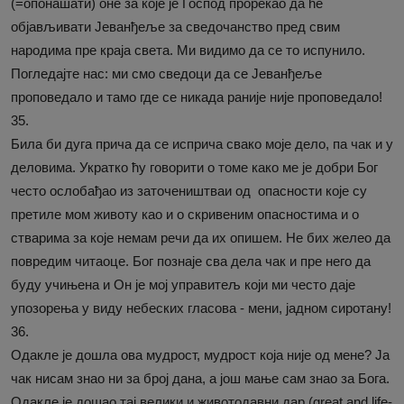
(=опонашати) оне за које је Господ прорекао да ће
објављивати Јеванђеље за сведочанство пред свим
народима пре краја света. Ми видимо да се то испунило.
Погледајте нас: ми смо сведоци да се Јеванђеље
проповедало и тамо где се никада раније није проповедало!
35.
Била би дуга прича да се исприча свако моје дело, па чак и у
деловима. Укратко ћу говорити о томе како ме је добри Бог
често ослобађао из заточеништваи од опасности које су
претиле мом животу као и о скривеним опасностима и о
стварима за које немам речи да их опишем. Не бих желео да
повредим читаоце. Бог познаје сва дела чак и пре него да
буду учињена и Он је мој управитељ који ми често даје
упозорења у виду небеских гласова - мени, јадном сиротану!
36.
Одакле је дошла ова мудрост, мудрост која није од мене? Ја
чак нисам знао ни за број дана, а још мање сам знао за Бога.
Одакле је дошао тај велики и животодавни дар (great and life-