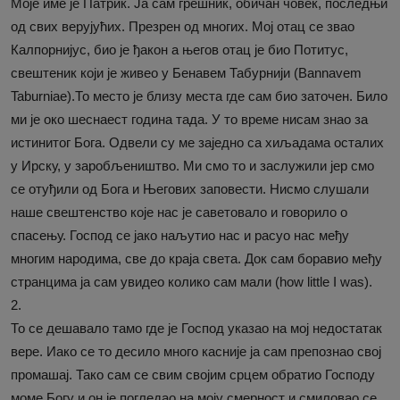
Моје име је Патрик. Ја сам грешник, обичан човек, последњи
од свих верујућих. Презрен од многих. Мој отац се звао
Калпорнијус, био је ђакон а његов отац је био Потитус,
свештеник који је живео у Бенавем Табурнији (Bannavem
Taburniae).То место је близу места где сам био заточен. Било
ми је око шеснаест година тада. У то време нисам знао за
истинитог Бога. Одвели су ме заједно са хиљадама осталих
у Ирску, у заробљеништво. Ми смо то и заслужили јер смо
се отуђили од Бога и Његових заповести. Нисмо слушали
наше свештенство које нас је саветовало и говорило о
спасењу. Господ се јако наљутио нас и расуо нас међу
многим народима, све до краја света. Док сам боравио међу
странцима ја сам увидео колико сам мали (how little I was).
2.
То се дешавало тамо где је Господ указао на мој недостатак
вере. Иако се то десило много касније ја сам препознао свој
промашај. Тако сам се свим својим срцем обратио Господу
моме Богу и он је погледао на моју смерност и смиловао се