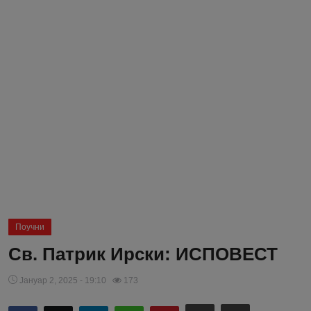
Блог
Молитва
Вести
Свето Писмо
Подржимо
Поучни
Св. Патрик Ирски: ИСПОВЕСТ
Јануар 2, 2025 - 19:10
173