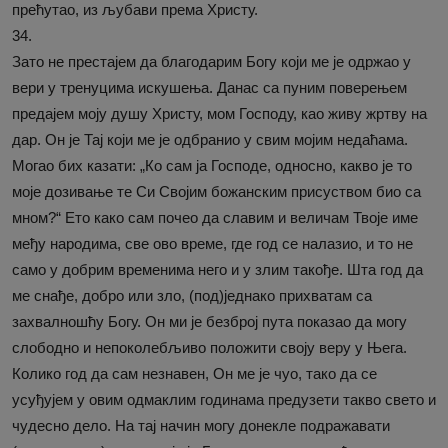
прећутао, из љубави према Христу.
34.
Зато не престајем да благодарим Богу који ме је одржао у
вери у тренуцима искушења. Данас са пуним поверењем
предајем моју душу Христу, мом Господу, као живу жртву на
дар. Он је Тај који ме је одбранио у свим мојим недаћама.
Могао бих казати: „Ко сам ја Господе, односно, какво је то
моје дозивање те Си Својим божанским присуством био са
мном?“ Ето како сам почео да славим и величам Твоје име
међу народима, све ово време, где год се налазио, и то не
само у добрим временима него и у злим такође. Шта год да
ме снађе, добро или зло, (под)једнако прихватам са
захвалношћу Богу. Он ми је безброј пута показао да могу
слободно и непоколебљиво положити своју веру у Њега.
Колико год да сам незнавен, Он ме је чуо, тако да се
усуђујем у овим одмаклим годинама предузети такво свето и
чудесно дело. На тај начин могу донекле подражавати