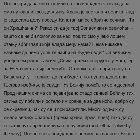
После три дана смо ступили на тло и двадесет осам дана
смо путовали кроз дивљину. Храна је нестала и велика глад
је задесила целу поседу. Капетан ми се обратио речима: „Ти
си Хришћанин?“ Рекао си да је твој Бог велики и свемоћан –
зашто се не би помолио за нас, пошто смо у јако лошем
стању због глади која влада међу нама? Нема никакве
назнаке да ћемо уопште наићи на људе овде!“ Са великим
убеђењем рекао сам им: „Свим срцем поверујете у Бога, јер
за Њега ништа није немогуће. Он може да створи храну на
Вашем путу – толико, да сви будете потпуно задовољни.
Његово изобиље је свуда.“ Уз Божију помоћ, то се и десило!
Пред нашим очима се појави једно стадо свиња! Већину тих
свиња су побили и остало им хране је за две ноћи, добро су
се окрепили, чак су се и пси заситили. Многи од њих су
имали велику слабост (према храни, прим. прев) тако да су
остатак пута превалили као полу-живи (and left half-alive by
the way). После овога они дадоше велику захвалност Богу а