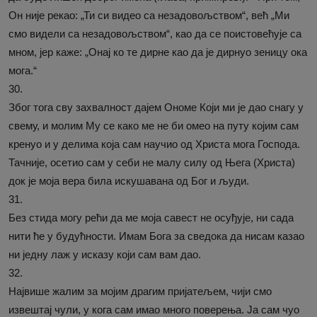
Он није рекао: „Ти си видео са незадовољством“, већ „Ми
смо видели са незадовољством“, као да се поистовећује са
мном, јер каже: „Онај ко те дирне као да је дирнуо зеницу ока
мога.“
30.
Због тога сву захвалност дајем Ономе Који ми је дао снагу у
свему, и молим Му се како ме не би омео на путу којим сам
кренуо и у делима која сам научио од Христа мога Господа.
Тачније, осетио сам у себи не малу силу од Њега (Христа)
док је моја вера била искушавана од Бог и људи.
31.
Без стида могу рећи да ме моја савест не осуђује, ни сада
нити ће у будућности. Имам Бога за сведока да нисам казао
ни једну лаж у исказу који сам вам дао.
32.
Највише жалим за мојим драгим пријатељем, чији смо
извештај чули, у кога сам имао много поверења. Ја сам чуо