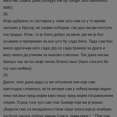
наготом, сваког дана (brought low by hunger and nakedness
daily).
28.
Моја одбрана се састојала у томе што сам се у то време
налазио у Ирској, не својим избором, све док нисам поптуно
пострадао. Ипак, то је било добро за мене, јер ме је Бог
оснажио и припремио за оно што ћу сада бити. Тада сам био
много другачији него сада; јер се сада бринем за друге и
могу много да учиним за њихово спасење. Тих дана нисам
бринуо чак ни за своје лично благостање (have concern for
my own welfare).
29.
Дакле, оног дана када су ме оптужили они које сам
претходно споменуо, исте вечери сам у ноћној визији видео
неко писање пред мојим како пишу пред мојим посрамњеним
лицем. Усред тога чуо сам глас Божији који ми је рекао:
„Видели смо са незадовољством лице онога који је изабран
да буде лишен доброг имена (гласа, прим.прев.). “ При том,