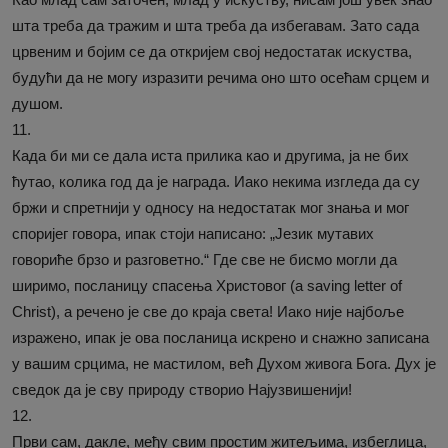
шта треба да тражим и шта треба да избегавам. Зато сада
црвеним и бојим се да откријем свој недостатак искуства,
будући да не могу изразити речима оно што осећам срцем и
душом.
11.
Када би ми се дала иста прилика као и другима, ја не бих
ћутао, колика год да је награда. Иако некима изгледа да су
бржи и спретнији у односу на недостатак мог знања и мог
споријег говора, ипак стоји написано: „Језик мутавих
говориће брзо и разговетно.“ Где све не бисмо могли да
ширимо, посланицу спасења Христовог (a saving letter of
Christ), а речено је све до краја света! Иако није најбоље
изражено, ипак је ова посланица искрено и снажно записана
у вашим срцима, не мастилом, већ Духом живога Бога. Дух је
сведок да је сву природу створио Најузвишенији!
12.
Први сам, дакле, међу свим простим житељима, избеглица,