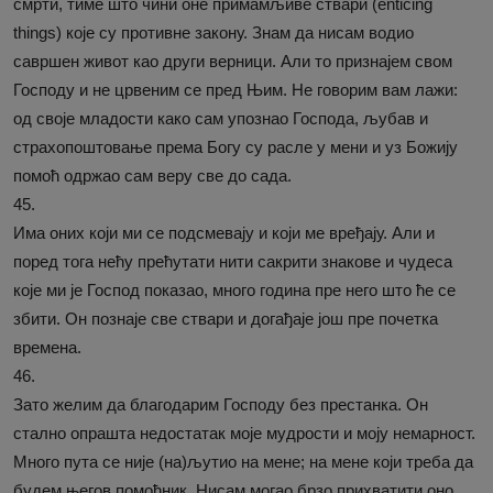
смрти, тиме што чини оне примамљиве ствари (enticing
things) које су противне закону. Знам да нисам водио
савршен живот као други верници. Али то признајем свом
Господу и не црвеним се пред Њим. Не говорим вам лажи:
од своје младости како сам упознао Господа, љубав и
страхопоштовање према Богу су расле у мени и уз Божију
помоћ одржао сам веру све до сада.
45.
Има оних који ми се подсмевају и који ме вређају. Али и
поред тога нећу прећутати нити сакрити знакове и чудеса
које ми је Господ показао, много година пре него што ће се
збити. Он познаје све ствари и догађаје још пре почетка
времена.
46.
Зато желим да благодарим Господу без престанка. Он
стално опрашта недостатак моје мудрости и моју немарност.
Много пута се није (на)љутио на мене; на мене који треба да
будем његов помоћник. Нисам могао брзо прихватити оно