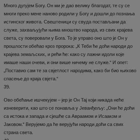
Много дугујем Богу. Он ми је дао велику благодат, те су се
многи преко мене наново родили у Богу и дошли до познања
истинског живота. Свештеници су свуда постављани да
служе, захваљујући њима мноштво народа, из свих крајева
света, су поверовали у Бога. То је управо оно што је Он у
прошлости обећао кроз пророка: „К Теби ће доћи народи до
крајева земаљских, и рећи ће: како су лажни идоли које
имаше наши очеви, и они више ничему не служе.“ И опет:
„Поставио сам те за свјетлост народима, како би био њихово
спасење до краја свјета.“
39.
Ово обећање ишчекујем – јер је Он Тај који никада неће
изневерити, као што се понавља у Јеванђељу: „Они ће доћи
са истока и запада и сјешће са Авраамом и Исааком и
Јаковом.“ Верујемо да ће верујући народи доћи са свих
страна света.