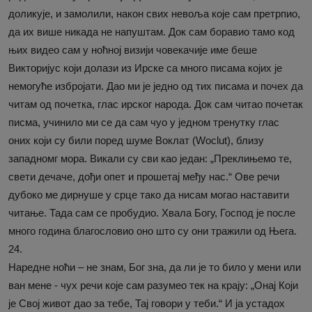
доликује, и замолили, након свих невоља које сам претрпио,
да их више никада не напуштам. Док сам боравио тамо код
њих видео сам у ноћној визији човекачије име беше
Викторијус који долази из Ирске са много писама којих је
немогуће избројати. Дао ми је једно од тих писама и почех да
читам од почетка, глас ирског народа. Док сам читао почетак
писма, учинило ми се да сам чуо у једном тренутку глас
оних који су били поред шуме Воклат (Woclut), близу
западномг мора. Викали су сви као један: „Преклињемо те,
свети дечаче, дођи опет и прошетај међу нас.“ Ове речи
дубоко ме дирнуше у срце тако да нисам могао наставити
читање. Тада сам се пробудио. Хвала Богу, Господ је после
много година благословио оно што су они тражили од Њега.
24.
Наредне ноћи – не знам, Бог зна, да ли је то било у мени или
ван мене - чух речи које сам разумео тек на крају: „Онај Који
је Свој живот дао за тебе, Тај говори у теби.“ И ја устадох