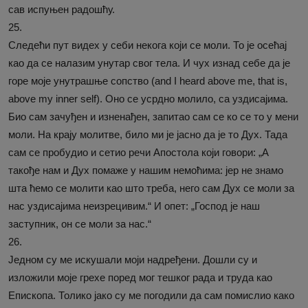
сав испуњен радошћу.
25.
Следећи пут видех у себи некога који се моли. То је осећај
као да се налазим унутар свог тела. И чух изнад себе да је
горе моје унутрашње сопство (and I heard above me, that is,
above my inner self). Оно се усрдно молило, са уздисајима.
Био сам зачуђен и изненађен, запитао сам се ко се то у мени
моли. На крају молитве, било ми је јасно да је то Дух. Тада
сам се пробудио и сетио речи Апостола који говори: „А
такође нам и Дух помаже у нашим немоћима: јер не знамо
шта ћемо се молити као што треба, него сам Дух се моли за
нас уздисајима неизрецивим.“ И опет: „Господ је наш
заступник, он се моли за нас.“
26.
Једном су ме искушали моји надређени. Дошли су и
изложили моје грехе поред мог тешког рада и труда као
Епископа. Толико јако су ме погодили да сам помислио како