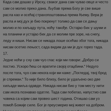
Када сам дошао у Ирску, сваког дана сам чувао овце и често
сам се молио преко дана. Љубав према Богу је све више
расла као и осећај страхопоштовања према Њему. Вера је
расла и мој дух је био покренут толико да сам се дању
молио и по хиљаду пута, ноћу такође. Остајао бих у шуми и
на планини и устајао бих да се молим пре зоре, на снегу,
леду и киши. Нисам се никада лоше осећао због тога, никада
нисам осетио лењост, сада видим да ми је дух горео тада.
17.
Једне ноћи у сну сам чуо глас који ми говори: „Добро си
постио. Ускоро ћеш се вратити својој отаџбини.“ Недуго
после тога, чуо сам некога који ми каже: „Погледај, твој брод
је спреман.“ То није било близу, било је удаљено око две
хиљаде миља одавде. Никада нисам био у том месту нити
сам икога познавао одатле. Тада сам побегао, напустио сам
човека са којим сам провео шест година. Отишао сам уз
помоћ Божије силе. Бог је преусмерио мој живот ка добром.