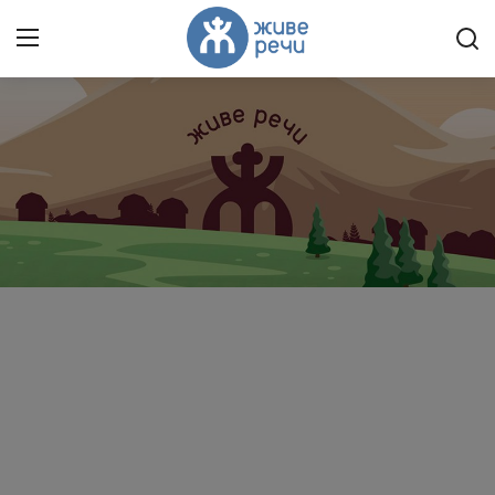
Пријави се
Регистрација
Насловна
Контакт
О нама
Живе Речи™ YouTube
Текстови
Преносимо