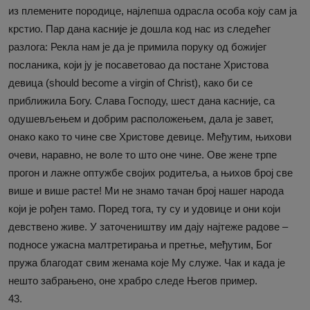
из племените породице, најлепша одрасла особа коју сам ја
крстио. Пар дана касније је дошла код нас из следећег
разлога: Рекла нам је да је примила поруку од божијег
посланика, који ју је посаветовао да постане Христова
девица (should become a virgin of Christ), како би се
приближила Богу. Слава Господу, шест дана касније, са
одушевљењем и добрим расположењем, дала је завет,
онако како то чине све Христове девице. Међутим, њихови
очеви, наравно, не воле то што оне чине. Ове жене трпе
прогон и лажне оптужбе својих родитеља, а њихов број све
више и више расте! Ми не знамо тачан број нашег народа
који је рођен тамо. Поред тога, ту су и удовице и они који
девствено живе. У заточеништву им дају најтеже радове –
подносе ужасна малтретирања и претње, међутим, Бог
пружа благодат свим женама које Му служе. Чак и када је
нешто забрањено, оне храбро следе Његов пример.
43.