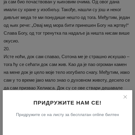
ја сам био почаствован у њиховим очима. Од овог дана
имали су хране у изобиљу. Такође, нашли су још и неког
дивљег меда те ми понудише нешто од тога. Међутим, један
од њих рече: „Овај мед мора бити принешен Богу на жртву!“
Слава Богу, од тог тренутка па надаље ја ништа нисам више
окусио.
20.
Исте ноћи, док сам спавао, Сотона ме је страшно искушао –
тога ћу се сећати док сам жив. Као да је пао огроман камен
на мене док је цело моје тело изгубило снагу. Међутим, иако
сам у то време јако мало знао о духовном животу, десило се
да сам призвао Хелиаса. Док су се ове ствари дешавале
видео сам да се Сунце подигло на небо и док сам дозивао:
ПРИДРУЖИТЕ НАМ СЕ!
„Хелиасе! Хелиасе!“ свом својом снагом, сунчева светлост је
пала на мене; и одједном, сва она тежина је нестала.
Придружите се на листу за бесплатан online билтен
Верујем да се то десило уз помоћ Господа Христа и да је
Његов дух био узвикивао из мене. Такође, верујем да се ово
дешава кад год сам под неким притиском (whenever I am