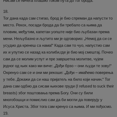
Нисам се ничега плашио током пута до тог брода.
18.
Тог дана када сам стигао, брод је био спреман да напусти то
место. Рекох, посади брода да би требало са њима да
пловим, међутим, капетан уопште није био љубазан према
мени. Нељубазно и љутито ми је одговорио: „Немој да си се
усудио да кренеш са нама!“ Када сам то чуо, напустио сам
их и упутио се назад ка колиби,где је био мој смештај. Почео
сам да се молим успут и пре завршетка молитве, чујем
једног од њих како ми виче: „Дођи брзо – они људи те зову!“
Окренуо сам се и они ми рекоше: „Дођи – имаћемо поверења
у тебе. Докажи да си наш пријатељ на било који начин.“ Тог
дана сам одбио да сисам њихове груди (I refused to suck their
breasts) због поштовања према Богу. Они су били
многобошци и помислио сам да би могли да поверују у
Исуса Христа. Због тога сам кренуо са њима. И ми пођосмо.
19.