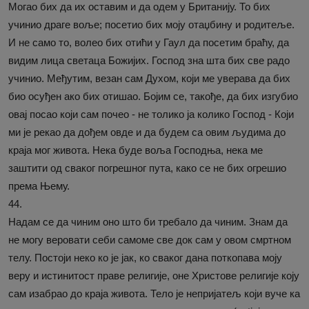
Могао бих да их оставим и да одем у Британију. То бих
учинио драге воље; посетио бих моју отаџбину и родитеље.
И не само то, волео бих отићи у Гаул да посетим браћу, да
видим лица светаца Божијих. Господ зна шта бих све радо
учинио. Међутим, везан сам Духом, који ме уверава да бих
био осуђен ако бих отишао. Бојим се, такође, да бих изгубио
овај посао који сам почео - не толико ја колико Господ - Који
ми је рекао да дођем овде и да будем са овим људима до
краја мог живота. Нека буде воља Господња, нека ме
заштити од сваког погрешног пута, како се не бих огрешио
према Њему.
44.
Надам се да чиним оно што би требало да чиним. Знам да
не могу веровати себи самоме све док сам у овом смртном
телу. Постоји неко ко је јак, ко сваког дана поткопава моју
веру и истинитост праве религије, оне Христове религије коју
сам изабрао до краја живота. Тело је непријатељ који вуче ка