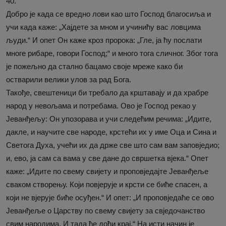
40.
Добро је када се вредно лови као што Господ благосиља и
учи када каже: „Хајдете за мном и учинићу вас ловцима
људи.“ И опет Он каже кроз пророка: „Гле, ја ћу послати
многе рибаре, говори Господ;“ и много тога сличног. Због тога
је пожељно да стално бацамо своје мреже како би
остварили велики улов за рад Бога.
Такође, свештеници би требало да крштавају и да храбре
народ у невољама и потребама. Ово је Господ рекао у
Јеванђељу: Он упозорава и учи следећим речима: „Идите,
дакле, и научите све народе, крстећи их у име Оца и Сина и
Светога Духа, учећи их да држе све што сам вам заповједио;
и, ево, ја сам са вама у све дане до свршетка вјека.“ Опет
каже: „Идите по свему свијету и проповједајте Јеванђеље
сваком створењу. Који повјерује и крсти се биће спасен, а
који не вјерује биће осуђен.“ И опет: „И проповједаће се ово
Јеванђеље о Царству по свему свијету за свједочанство
свим народима. И тада ће доћи крај.“ На исти начин је