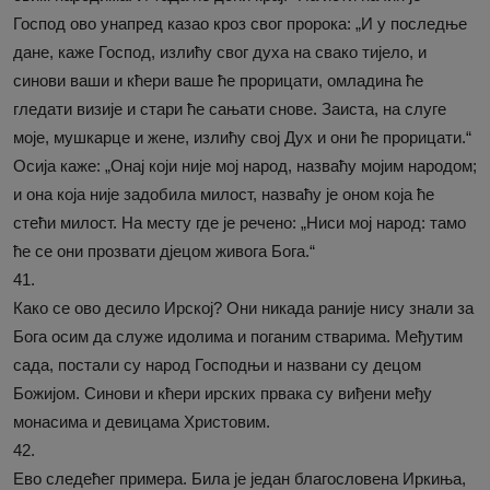
Господ ово унапред казао кроз свог пророка: „И у последње
дане, каже Господ, излићу свог духа на свако тијело, и
синови ваши и кћери ваше ће прорицати, омладина ће
гледати визије и стари ће сањати снове. Заиста, на слуге
моје, мушкарце и жене, излићу свој Дух и они ће прорицати.“
Осија каже: „Онај који није мој народ, назваћу мојим народом;
и она која није задобила милост, назваћу је оном која ће
стећи милост. На месту где је речено: „Ниси мој народ: тамо
ће се они прозвати дјецом живога Бога.“
41.
Како се ово десило Ирској? Они никада раније нису знали за
Бога осим да служе идолима и поганим стварима. Међутим
сада, постали су народ Господњи и названи су децом
Божијом. Синови и кћери ирских првака су виђени међу
монасима и девицама Христовим.
42.
Ево следећег примера. Била је један благословена Иркиња,