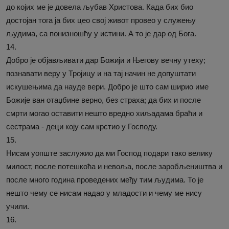
до којих ме је довела љубав Христова. Када бих био
достојан тога ја бих цео свој живот провео у служењу
људима, са понизношћу у истини. А то је дар од Бога.
14.
Добро је објављивати дар Божији и Његову вечну утеху;
познавати веру у Тројицу и на тај начин не допуштати
искушењима да науде вери. Добро је што сам ширио име
Божије ван отаџбине верно, без страха; да бих и после
смрти могао оставити нешто вредно хиљадама браћи и
сестрама - деци коју сам крстио у Господу.
15.
Нисам уопште заслужио да ми Господ подари тако велику
милост, после потешкоћа и невоља, после заробљеништва и
после много година проведених међу тим људима. То је
нешто чему се нисам надао у младости и чему ме нису
учили.
16.