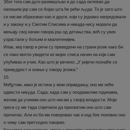
Због тога сам дуго размишљао и до сада оклевао да
напишем јер сам се бојао шта ће рећи људи. То је зато што
се нисам образовао као и други, који су једнако напредовали
и у закону и у Светим Списима и никада нису морали да
мењају свој начин говора још од детињства, већ су увек
узрастали у бољем и квалитенијем.
Ипак, мој говор и речи су преведени на страни језик како би
се лако могло увидети из мојих списа начин на који сам
упућивао и учио. Као што је речено: „У ријечи познаће се
премудрост и знање у говору језика.“
10.
Међутим, иако је истина у мом оправдању, оно ме неће
одвести никуда. Сада, када сам у поодмаклим годинама,
желим да учиним оно што нисам у својој младости. Моји
греси су ме тада спречили да прихватим оно што сам
прочитао. Али ко би ми поверовао чак и кад бих поновио оно
о чему сам претходно говорио.
Као млад сам заточен, млад у искуству, нисам још увек знао