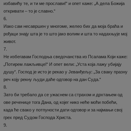
избавићу те, и ти ме прослави!“ и опет каже: „А дела Божија
откривати – то је славно.“
6.
Иако сам несавршен у многоме, желео бих да моја браћа и
рођаци знају шта је то што јако волим и шта то надахњује мој
живот.
7.
Не избегавам Господња сведочанства из Псалама Који каже:
„Потирем лажљивце!“ И опет вели: „Уста која лажу убијају
душу“. Господ је исто је рекао у Јеванђељу: „За сваку празну
реч коју рекну људи даће одговор на дан Суда.“
8.
Зато би требало да се ужаснем са страхом и дрхтањем од
ове реченице тога Дана, од којег нико неће моћи побећи,
када ће свако у потпуности дати одговор и за најмањи свој
грех пред Судом Господа Христа.
9.