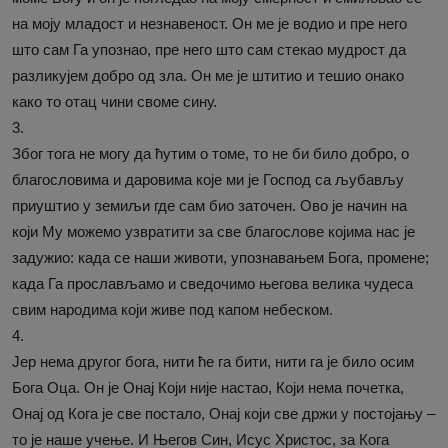
на моју младост и незнавеност. Он ме је водио и пре него
што сам Га упознао, пре него што сам стекао мудрост да
разликујем добро од зла. Он ме је штитио и тешио онако
како то отац чини своме сину.
3.
Због тога не могу да ћутим о томе, то не би било добро, о
благословима и даровима које ми је Господ са љубављу
приуштио у земиљи где сам био заточен. Ово је начин на
који Му можемо узвратити за све благослове којима нас је
задужио: када се наши животи, упознавањем Бога, промене;
када Га прослављамо и сведочимо његова велика чудеса
свим народима који живе под капом небеском.
4.
Јер нема другог бога, нити ће га бити, нити га је било осим
Бога Оца. Он је Онај Који није настао, Који нема почетка,
Онај од Кога је све постало, Онај који све држи у постојању –
то је наше учење. И Његов Син, Исус Христос, за Кога