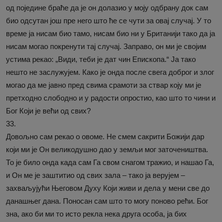
од поједине браће да је он долазио у моју одбрану док сам
био одсутан још пре него што ће се чути за овај случај. У то
време ја нисам био тамо, нисам био ни у Британији тако да ја
нисам могао покренути тај случај. Заправо, он ми је својим
устима рекао: „Види, теби је дат чин Епископа.“ Ја тако
нешто не заслужујем. Како је онда после свега доброг и злог
могао да ме јавно пред свима срамоти за ствар коју ми је
претходно слободно и у радости опростио, као што то чини и
Бог Који је већи од свих?
33.
Довољно сам рекао о овоме. Не смем сакрити Божији дар
који ми је Он великодушно дао у земљи мог заточеништва.
То је било онда када сам Га свом снагом тражио, и нашао Га,
и Он ме је заштитио од свих зала – тако ја верујем –
захваљујући Његовом Духу Који живи и дела у мени све до
данашњег дана. Поносан сам што то могу поново рећи. Бог
зна, ако би ми то исто рекла нека друга особа, ја бих