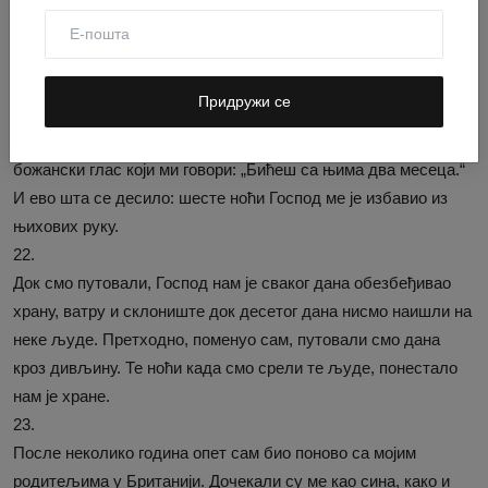
under stress), као што у Јеванђељу пише: „Јер нећете ви
говорити, него ће Дух Оца вашега говорити из вас.“
21.
Придружи се
То се исто догодило после много година мог
заробљеништва. Шесте ноћи када сам био са њим чуо сам
божански глас који ми говори: „Бићеш са њима два месеца.“
И ево шта се десило: шесте ноћи Господ ме је избавио из
њихових руку.
22.
Док смо путовали, Господ нам је сваког дана обезбеђивао
храну, ватру и склониште док десетог дана нисмо наишли на
неке људе. Претходно, поменуо сам, путовали смо дана
кроз дивљину. Те ноћи када смо срели те људе, понестало
нам је хране.
23.
После неколико година опет сам био поново са мојим
родитељима у Британији. Дочекали су ме као сина, како и