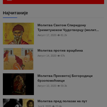
Најчитаније
Moлитва Светом Спиридону
Тримитунском Чудотворцу (молит...
Август 17, 2020
81.2k
Молитва против враџбина
Август 14, 2020
67k
Молитва Пресветој Богородици
брзопомоћници
Август 10, 2020
59.3k
Молитва пред полазак на пут
Јул 9, 2020
23.4k