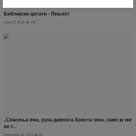
Библијски цитати - Лењост
Јуни 28, 2025
128
„Спасења има, рука дивнога Христа чека, само је ми
не т...
Новембар 30, 2024
88