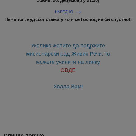
Јовић, 26. децембар у 21.30)
НАРЕДНО
Нема тог људског стања у који се Господ не би спустио!!
Уколико желите да подржите
мисионарски рад Живих Речи, то
можете учинити на линку
ОВДЕ
Хвала Вам!
Сличне поруке