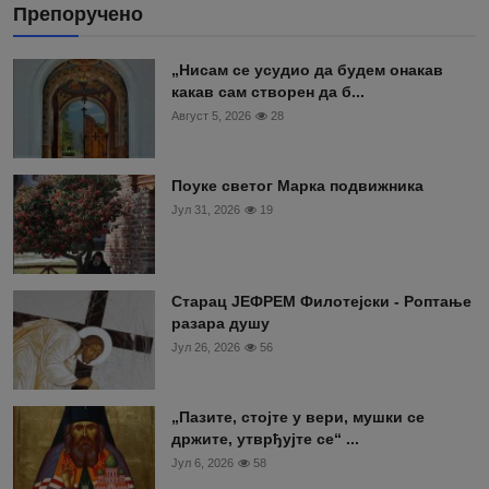
Препоручено
„Нисам се усудио да будем онакав
какав сам створен да б...
Август 5, 2026
28
Поуке светог Марка подвижника
Јул 31, 2026
19
Старац ЈЕФРЕМ Филотејски - Роптање
разара душу
Јул 26, 2026
56
„Пазите, стојте у вери, мушки се
држите, утврђујте се“ ...
Јул 6, 2026
58