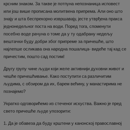
крсним знаком. За такве је потпуна непознаница исповест
или још више прописана молитвена припрема. Али оно што
знају и шта беспрекорно извршавају, јесте утврђена пракса
једнонедељног поста на води. Поред тога, споменути
посебно воде рачуна о томе да у ту одабрану недељу
вештачки буду добри због припреме за причешће, што
најлепше осликава она народна пошалица- видеће тај кад се
причестим, пошто сад постим!
Другу групу чине људи који желе активнији духовни живот и
чешће причешћивање. Како поступити са различитим
људима, с обзиром да их, барем већину, у манастирима не
познајемо?
Укратко одговорићемо из стеченог искуства. Важно је пред
свето причешће људе упозорити:
1. Да је обавеза да буду крштени у канонској православној