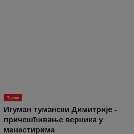
Блог
Молитва
Вести
Свето Писмо
Подржимо
Поучни
Игуман тумански Димитрије -
причешћивање верника у
манастирима