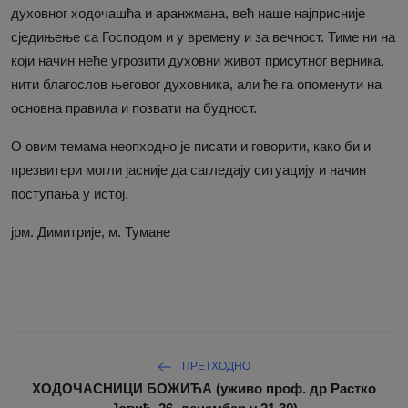
духовног ходочашћа и аранжмана, већ наше најприсније
сједињење са Господом и у времену и за вечност. Тиме ни на
који начин неће угрозити духовни живот присутног верника,
нити благослов његовог духовника, али ће га опоменути на
основна правила и позвати на будност.
О овим темама неопходно је писати и говорити, како би и
презвитери могли јасније да сагледају ситуацију и начин
поступања у истој.
јрм. Димитрије, м. Тумане
ПРЕТХОДНО
ХОДОЧАСНИЦИ БОЖИЋА (уживо проф. др Растко