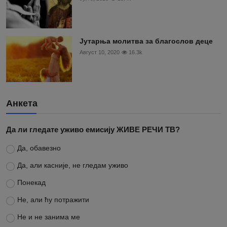
Јутарња молитва за благослов деце
Август 10, 2020
16.3k
Анкета
Да ли гледате уживо емисију ЖИВЕ РЕЧИ ТВ?
Да, обавезно
Да, али касније, не гледам уживо
Понекад
Не, али ћу потражити
Не и не занима ме