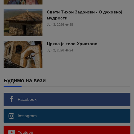
Свети Тихон Задонски - О духовној
мудрости
Јул 3, 2026
38
Црква је тело Христово
Јул 2, 2026
24
Будимо на вези
Facebook
Instagram
Youtube