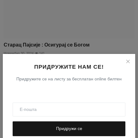
Старац Пајсије : Осигурај се Богом
Новембар 30, 2024
141
ПРИДРУЖИТЕ НАМ СЕ!
Придружите се на листу за бесплатан online билтен
Придружи се