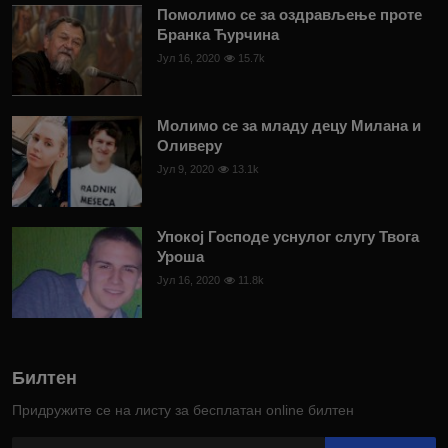
Помолимо се за оздрављење проте
Бранка Ћурчина
Јул 16, 2020
15.7k
Молимо се за младу децу Милана и
Оливеру
Јул 9, 2020
13.1k
Упокој Господе уснулог слугу Твога
Уроша
Јул 16, 2020
11.8k
Билтен
Придружите се на листу за бесплатан online билтен