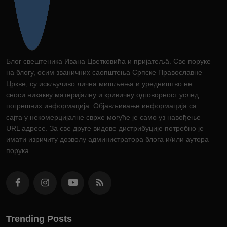
Блог свештеника Ивана Цветковића и пријатељâ. Све поруке
на блогу, осим званичних саопштења Српске Православне
Цркве, су искључиво лична мишљења и уредништво не
сноси никакву материјалну и кривичну одговорност услед
погрешних информација. Објављивање информација са
сајта у некомерцијалне сврхе могуће је само уз навођење
URL адресе. За све друге видове дистрибуције потребно је
имати изричиту дозволу администратора блога и/или аутора
порука.
Trending Posts