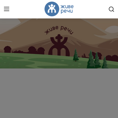
Пријави се
Регистрација
Насловна
Контакт
О нама
Живе Речи™ YouTube
Текстови
Преносимо