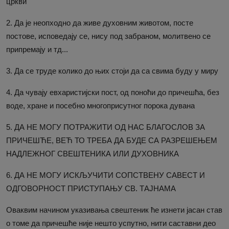
цркви
2. Да је неопходно да живе духовним животом, посте
постове, исповедају се, нису под забраном, молитвено се
припремају и тд...
3. Да се труде колико до њих стоји да са свима буду у миру
4. Да чувају евхаристијски пост, од поноћи до причешћа, без
воде, хране и посебно многоприсутног порока дувана
5. ДА НЕ МОГУ ПОТРАЖИТИ ОД НАС БЛАГОСЛОВ ЗА
ПРИЧЕШЋЕ, ВЕЋ ТО ТРЕБА ДА БУДЕ СА РАЗРЕШЕЊЕМ
НАДЛЕЖНОГ СВЕШТЕНИКА ИЛИ ДУХОВНИКА
6. ДА НЕ МОГУ ИСКЉУЧИТИ СОПСТВЕНУ САВЕСТ И
ОДГОВОРНОСТ ПРИСТУПАЊУ СВ. ТАЈНАМА
Оваквим начином указивања свештеник ће изнети јасан став
о томе да причешће није нешто успутно, нити саставни део