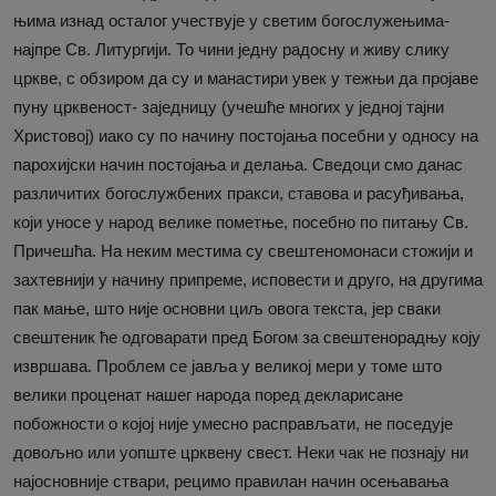
њима изнад осталог учествује у светим богослужењима-
најпре Св. Литургији. То чини једну радосну и живу слику
цркве, с обзиром да су и манастири увек у тежњи да пројаве
пуну црквеност- заједницу (учешће многих у једној тајни
Христовој) иако су по начину постојања посебни у односу на
парохијски начин постојања и делања. Сведоци смо данас
различитих богослужбених пракси, ставова и расуђивања,
који уносе у народ велике пометње, посебно по питању Св.
Причешћа. На неким местима су свештеномонаси стожији и
захтевнији у начину припреме, исповести и друго, на другима
пак мање, што није основни циљ овога текста, јер сваки
свештеник ће одговарати пред Богом за свештенорадњу коју
извршава. Проблем се јавља у великој мери у томе што
велики проценат нашег народа поред декларисане
побожности о којој није умесно расправљати, не поседује
довољно или уопште црквену свест. Неки чак не познају ни
најосновније ствари, рецимо правилан начин осењавања