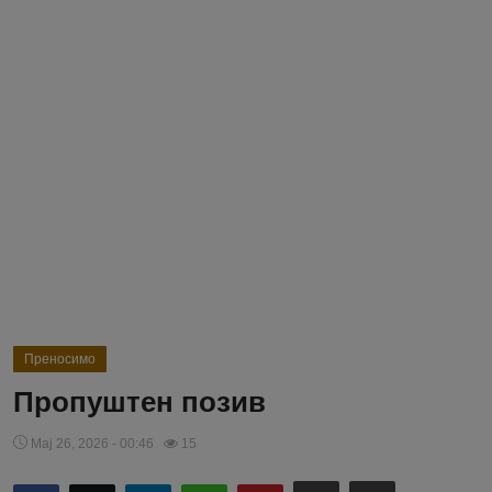
Блог
Молитва
Вести
Свето Писмо
Подржимо
Преносимо
Пропуштен позив
Мај 26, 2026 - 00:46
15