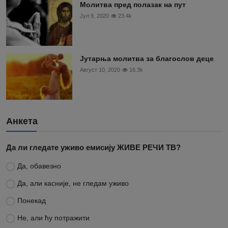
Молитва пред полазак на пут
Јул 9, 2020
23.4k
Јутарња молитва за благослов деце
Август 10, 2020
16.3k
Анкета
Да ли гледате уживо емисију ЖИВЕ РЕЧИ ТВ?
Да, обавезно
Да, али касније, не гледам уживо
Понекад
Не, али ћу потражити