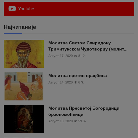
Youtube
Најчитаније
Moлитва Светом Спиридону
Тримитунском Чудотворцу (молит...
Август 17, 2020
81.2k
Молитва против враџбина
Август 14, 2020
67k
Молитва Пресветој Богородици
брзопомоћници
Август 10, 2020
59.3k