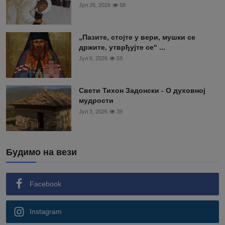
Јул 26, 2026
58
„Пазите, стојте у вери, мушки се
држите, утврђујте се“ ...
Јул 6, 2026
59
Свети Тихон Задонски - О духовној
мудрости
Јул 3, 2026
39
Будимо на вези
Facebook
Instagram