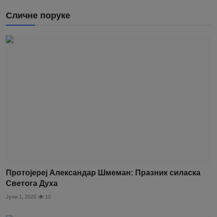
Сличне поруке
Протојереј Александар Шмеман: Празник силаска
Светога Духа
Јуни 1, 2026
10