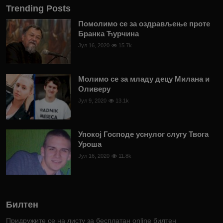
Trending Posts
Помолимо се за оздрављење проте
Бранка Ћурчина
Јул 16, 2020
15.7k
Молимо се за младу децу Милана и
Оливеру
Јул 9, 2020
13.1k
Упокој Господе уснулог слугу Твога
Уроша
Јул 16, 2020
11.8k
Билтен
Придружите се на листу за бесплатан online билтен