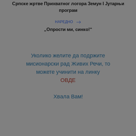
Српске жртве Прихватног логора Земун I Јутарњи
програм
НАРЕДНО
„Опрости ми, синко!“
Уколико желите да подржите
мисионарски рад Живих Речи, то
можете учинити на линку
ОВДЕ
Хвала Вам!