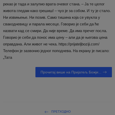
рекао је тада и залупио врата очевог стана. – Ја те целог
живота гледам како грешиш! – чуо је за собом. И ту је стало.
Ни извињење. Ни позив. Само тишина која се увукла у
свакодневицу и парала месеце. Говорио је себи да ће
назвати кад се смири. Да није време. Да има пречег посла.
Говорио је себи да понос има цену – али да је његова цена
оправдана. Али живот не чека. https://prijateljboziji.com/
Телефон је зазвонио једног поподнева. На екрану је писало:
„Тата
Прочитај више на Пријатељ Божји...
ПРЕТХОДНО