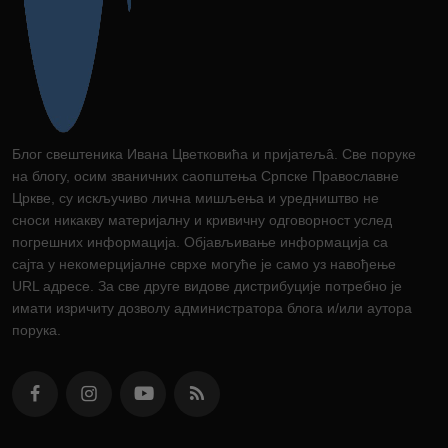
Блог свештеника Ивана Цветковића и пријатељâ. Све поруке
на блогу, осим званичних саопштења Српске Православне
Цркве, су искључиво лична мишљења и уредништво не
сноси никакву материјалну и кривичну одговорност услед
погрешних информација. Објављивање информација са
сајта у некомерцијалне сврхе могуће је само уз навођење
URL адресе. За све друге видове дистрибуције потребно је
имати изричиту дозволу администратора блога и/или аутора
порука.