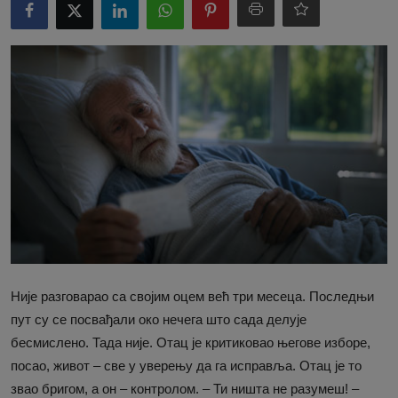
Није разговарао са својим оцем већ три месеца. Последњи
пут су се посвађали око нечега што сада делује
бесмислено. Тада није. Отац је критиковао његове изборе,
посао, живот – све у уверењу да га исправља. Отац је то
звао бригом, а он – контролом. – Ти ништа не разумеш! –