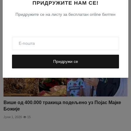
Богородице ...
ПРИДРУЖИТЕ НАМ СЕ!
Јуни 2, 2026
32
Придружите се на листу за бесплатан online билтен
Придружи се
Више од 400.000 тракица подељено уз Појас Мајке
Божије
Јуни 1, 2026
15