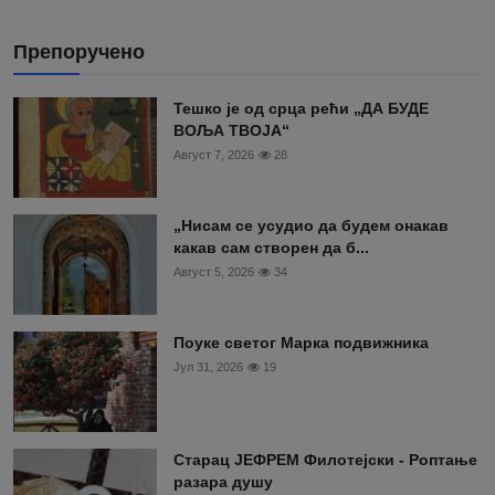
Препоручено
Тешко је од срца рећи „ДА БУДЕ
ВОЉА ТВОЈА“
Август 7, 2026
28
„Нисам се усудио да будем онакав
какав сам створен да б...
Август 5, 2026
34
Поуке светог Марка подвижника
Јул 31, 2026
19
Старац ЈЕФРЕМ Филотејски - Роптање
разара душу