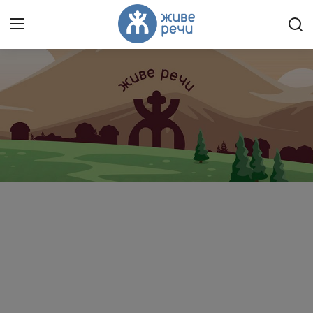
Пријави се
Регистрација
Насловна
Контакт
О нама
Живе Речи™ YouTube
Текстови
Преносимо