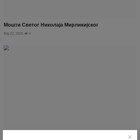
Мошти Светог Николаја Мирликијског
Мај 22, 2026
4
Како доћи до тракица Часног Појаса Пресвете