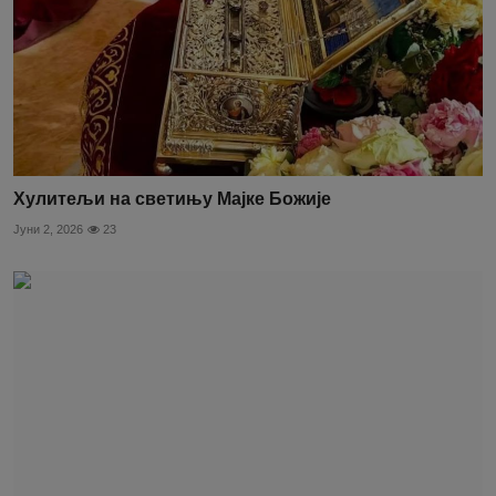
Хулитељи на светињу Мајке Божије
Јуни 2, 2026
23