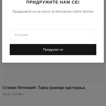
ПРИДРУЖИТЕ НАМ СЕ!
Пропуштен позив
Придружите се на листу за бесплатан online билтен
Мај 26, 2026
15
Придружи се
Стеван Петковић: Тајна границе одстојања
Мај 26, 2026
5