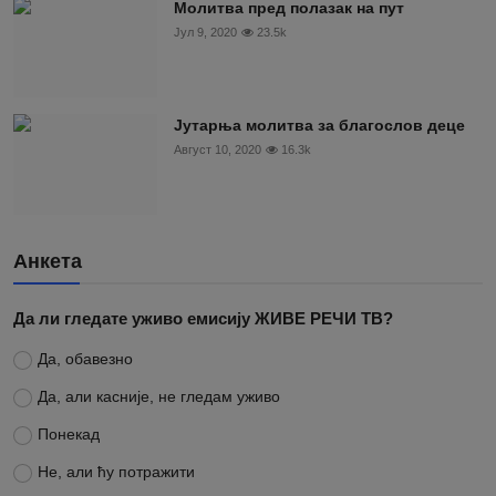
Молитва пред полазак на пут
Јул 9, 2020
23.5k
Јутарња молитва за благослов деце
Август 10, 2020
16.3k
Анкета
Да ли гледате уживо емисију ЖИВЕ РЕЧИ ТВ?
Да, обавезно
Да, али касније, не гледам уживо
Понекад
Не, али ћу потражити