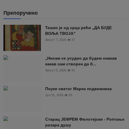
Препоручено
Тешко је од срца рећи „ДА БУДЕ
ВОЉА ТВОЈА“
Август 7, 2026
37
„Нисам се усудио да будем онакав
какав сам створен да б...
Август 5, 2026
41
Поуке светог Марка подвижника
Јул 31, 2026
20
Старац ЈЕФРЕМ Филотејски - Роптање
разара душу