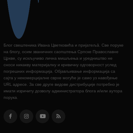
Блог свештеника Ивана Цветковића и пријатељâ. Све поруке
на блогу, осим званичних саопштења Српске Православне
Цркве, су искључиво лична мишљења и уредништво не
сноси никакву материјалну и кривичну одговорност услед
погрешних информација. Објављивање информација са
сајта у некомерцијалне сврхе могуће је само уз навођење
URL адресе. За све друге видове дистрибуције потребно је
имати изричиту дозволу администратора блога и/или аутора
порука.