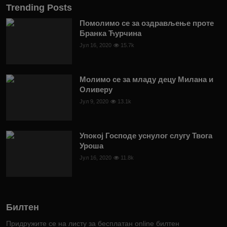
Trending Posts
Помолимо се за оздрављење проте
Бранка Ћурчина
Јул 16, 2020
15.7k
Молимо се за младу децу Милана и
Оливеру
Јул 9, 2020
13.1k
Упокој Господе уснулог слугу Твога
Уроша
Јул 16, 2020
11.8k
Билтен
Придружите се на листу за бесплатан online билтен