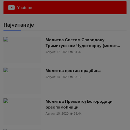
Youtube
Најчитаније
Moлитва Светом Спиридону
Тримитунском Чудотворцу (молит...
Август 17, 2020
81.3k
Молитва против враџбина
Август 14, 2020
67.1k
Молитва Пресветој Богородици
брзопомоћници
Август 10, 2020
59.4k