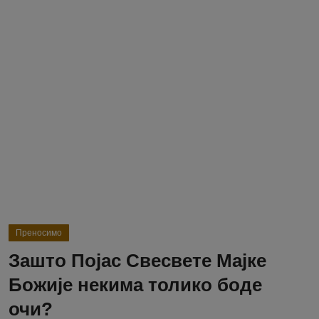
Блог
Молитва
Вести
Свето Писмо
Подржимо
Преносимо
Зашто Појас Свесвете Мајке
Божије некима толико боде
очи?