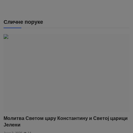
Сличне поруке
Молитва Светом цару Константину и Светој царици
Јелени
Јуни 2, 2026
14