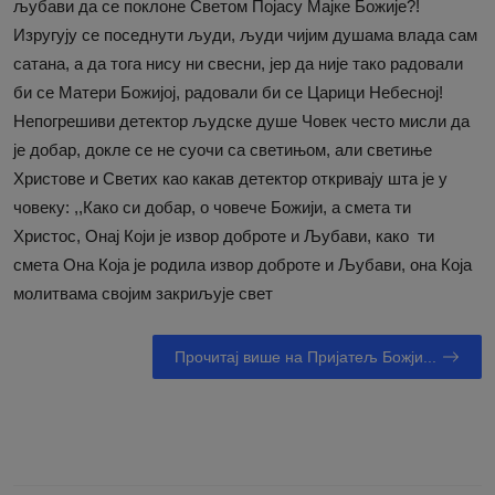
љубави да се поклоне Светом Појасу Мајке Божије?!
Изругују се поседнути људи, људи чијим душама влада сам
сатана, а да тога нису ни свесни, јер да није тако радовали
би се Матери Божијој, радовали би се Царици Небесној!
Непогрешиви детектор људске душе Човек често мисли да
је добар, докле се не суочи са светињом, али светиње
Христове и Светих као какав детектор откривају шта је у
човеку: ,,Како си добар, о човече Божији, а смета ти
Христос, Онај Који је извор доброте и Љубави, како ти
смета Она Која је родила извор доброте и Љубави, она Која
молитвама својим закриљује свет
Прочитај више на Пријатељ Божји...