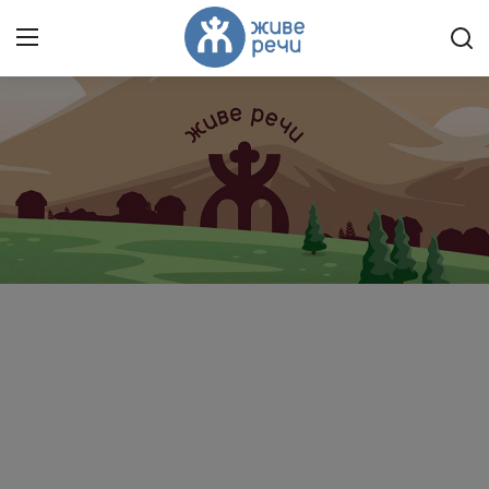
Пријави се
Регистрација
Насловна
Контакт
О нама
Живе Речи™ YouTube
Текстови
Преносимо