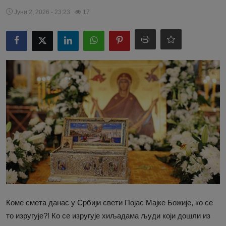
Јуни 2, 2026 - 23:23
17
Коме смета данас у Србији свети Појас Мајке Божије, ко се
то изругује?! Ко се изругује хиљадама људи који дошли из