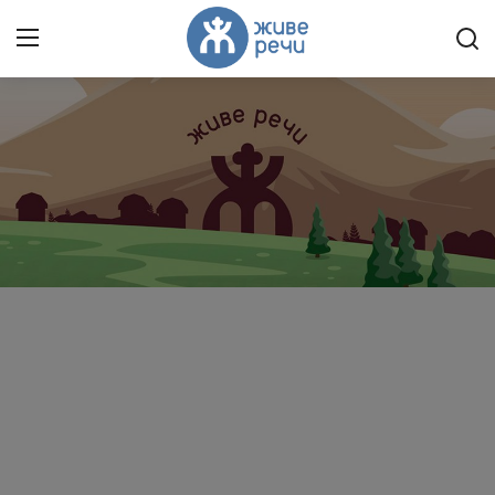
Пријави се
Регистрација
Насловна
Контакт
О нама
Живе Речи™ YouTube
Текстови
Преносимо