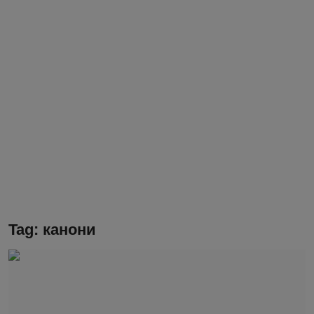
Блог
Молитва
Вести
Свето Писмо
Подржимо
Tag: канони