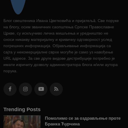
Блог свештеника Ивана Цветковића и пријатељâ. Све поруке
на блогу, осим званичних саопштења Српске Православне
Цркве, су искључиво лична мишљења и уредништво не
сноси никакву материјалну и кривичну одговорност услед
погрешних информација. Објављивање информација са
сајта у некомерцијалне сврхе могуће је само уз навођење
URL адресе. За све друге видове дистрибуције потребно је
имати изричиту дозволу администратора блога и/или аутора
порука.
Trending Posts
Помолимо се за оздрављење проте
Бранка Ћурчина