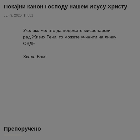
Покајни канон Господу нашем Исусу Христу
Јул 9, 2020
851
Уколико желите да подржите мисионарски
рад Живих Речи, то можете учинити на линку
ОВДЕ
Хвала Вам!
Препоручено