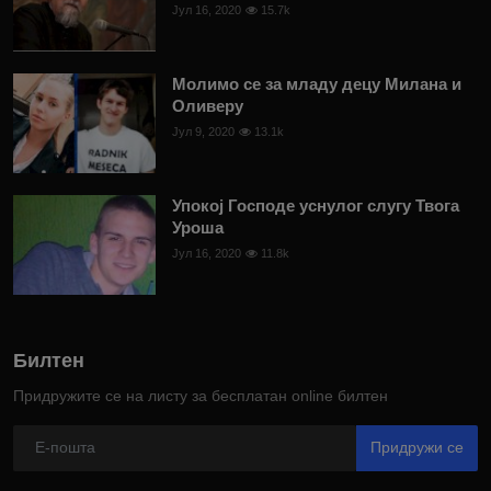
Јул 16, 2020
15.7k
Молимо се за младу децу Милана и
Оливеру
Јул 9, 2020
13.1k
Упокој Господе уснулог слугу Твога
Уроша
Јул 16, 2020
11.8k
Билтен
Придружите се на листу за бесплатан online билтен
Придружи се