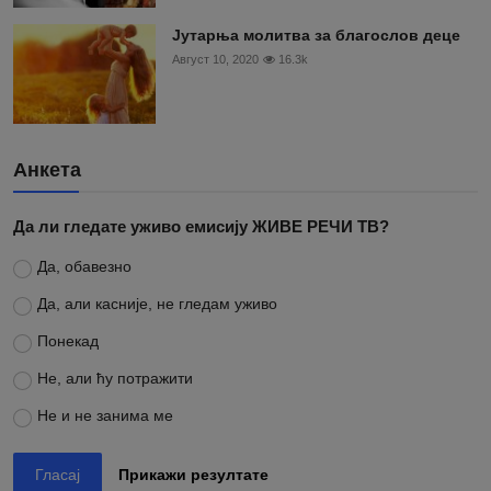
Јутарња молитва за благослов деце
Август 10, 2020
16.3k
Анкета
Да ли гледате уживо емисију ЖИВЕ РЕЧИ ТВ?
Да, обавезно
Да, али касније, не гледам уживо
Понекад
Не, али ћу потражити
Не и не занима ме
Гласај
Прикажи резултате