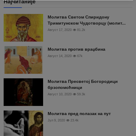
Најчитаније
Moлитва Светом Спиридону
Тримитунском Чудотворцу (молит...
Август 17, 2020
81.2k
Молитва против враџбина
Август 14, 2020
67k
Молитва Пресветој Богородици
брзопомоћници
Август 10, 2020
59.3k
Молитва пред полазак на пут
Јул 9, 2020
23.4k