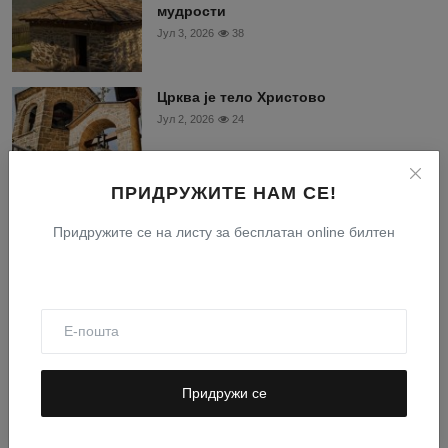
мудрости
Јул 3, 2026
38
Црква је тело Христово
Јул 2, 2026
24
ПРИДРУЖИТЕ НАМ СЕ!
Будимо на вези
Придружите се на листу за бесплатан online билтен
Facebook
Instagram
Придружи се
Youtube