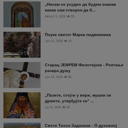
„Нисам се усудио да будем онакав
какав сам створен да б...
Август 5, 2026
28
Поуке светог Марка подвижника
Јул 31, 2026
19
Старац ЈЕФРЕМ Филотејски - Роптање
разара душу
Јул 26, 2026
56
„Пазите, стојте у вери, мушки се
држите, утврђујте се“ ...
Јул 6, 2026
58
Свети Тихон Задонски - О духовној