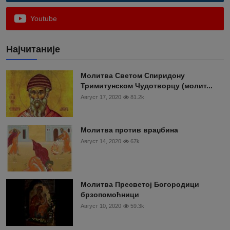
Youtube
Најчитаније
Moлитва Светом Спиридону
Тримитунском Чудотворцу (молит...
Август 17, 2020
81.2k
Молитва против враџбина
Август 14, 2020
67k
Молитва Пресветој Богородици
брзопомоћници
Август 10, 2020
59.3k