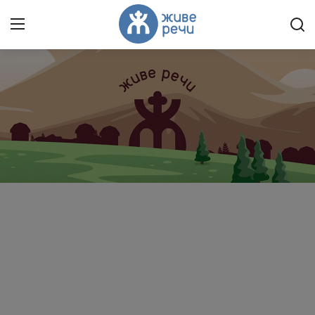
Пријави се
Регистрација
Насловна
Контакт
О нама
Живе Речи™ YouTube
Текстови
Преносимо