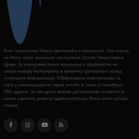
Блог свештеника Ивана Цветковића и пријатељâ. Све поруке
на блогу, осим званичних саопштења Српске Православне
Цркве, су искључиво лична мишљења и уредништво не
сноси никакву материјалну и кривичну одговорност услед
погрешних информација. Објављивање информација са
сајта у некомерцијалне сврхе могуће је само уз навођење
URL адресе. За све друге видове дистрибуције потребно је
имати изричиту дозволу администратора блога и/или аутора
порука.