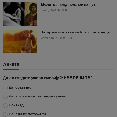
Молитва пред полазак на пут
Јул 9, 2020
23.4k
Јутарња молитва за благослов деце
Август 10, 2020
16.3k
Анкета
Да ли гледате уживо емисију ЖИВЕ РЕЧИ ТВ?
Да, обавезно
Да, али касније, не гледам уживо
Понекад
Не, али ћу потражити