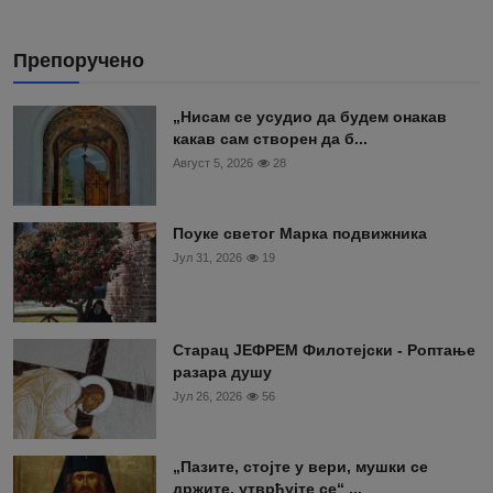
Препоручено
„Нисам се усудио да будем онакав
какав сам створен да б...
Август 5, 2026
28
Поуке светог Марка подвижника
Јул 31, 2026
19
Старац ЈЕФРЕМ Филотејски - Роптање
разара душу
Јул 26, 2026
56
„Пазите, стојте у вери, мушки се
држите, утврђујте се“ ...