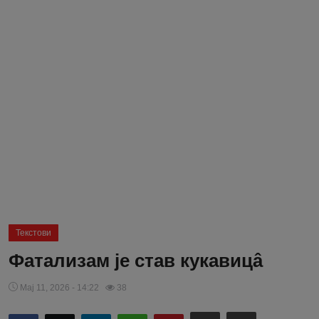
Блог
Молитва
Вести
Свето Писмо
Подржимо
Текстови
Фатализам је став кукавицâ
Мај 11, 2026 - 14:22
38