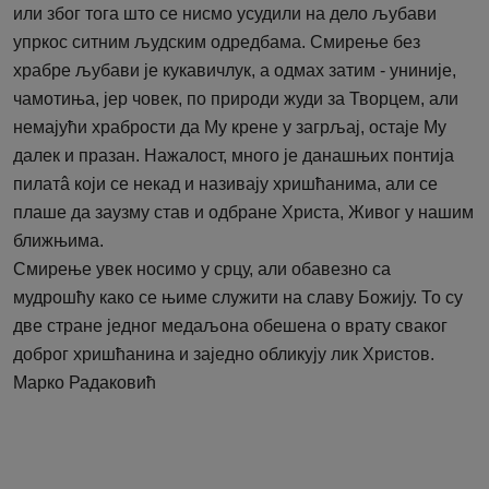
или због тога што се нисмо усудили на дело љубави
упркос ситним људским одредбама. Смирење без
храбре љубави је кукавичлук, а одмах затим - униније,
чамотиња, јер човек, по природи жуди за Творцем, али
немајући храбрости да Му крене у загрљај, остаје Му
далек и празан. Нажалост, много је данашњих понтија
пилатâ који се некад и називају хришћанима, али се
плаше да заузму став и одбране Христа, Живог у нашим
ближњима.
Смирење увек носимо у срцу, али обавезно са
мудрошћу како се њиме служити на славу Божију. То су
две стране једног медаљона обешена о врату сваког
доброг хришћанина и заједно обликују лик Христов.
Марко Радаковић