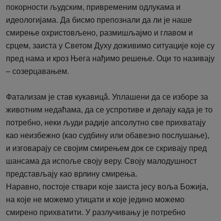
покорности људским, привременим одлукама и
идеологијама. Да бисмо препознали да ли је наше
смирење охристовљено, размишљајмо и главом и
срцем, заиста у Светом Духу доживимо ситуације које су
пред нама и кроз Њега нађимо решење. Оци то називају
– созерцавањем.
Фатализам је став кукавицâ. Уплашени да се изборе за
животним недаћама, да се успротиве и делају када је то
потребно, неки људи радије апсолутно све прихватају
као неизбежно (као судбину или обавезно послушање),
и изговарају се својим смирењем док се скривају пред
шансама да испоље своју веру. Своју малодушност
представљају као врлину смирења.
Наравно, постоје ствари које заиста јесу воља Божија,
на које не можемо утицати и које једино можемо
смирено прихватити. У разлучивању је потребно