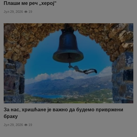
Плаши ме реч „херој“
Јул 29, 2026
19
За нас, хришћане је важно да будемо привржени
браку
Јул 29, 2026
19