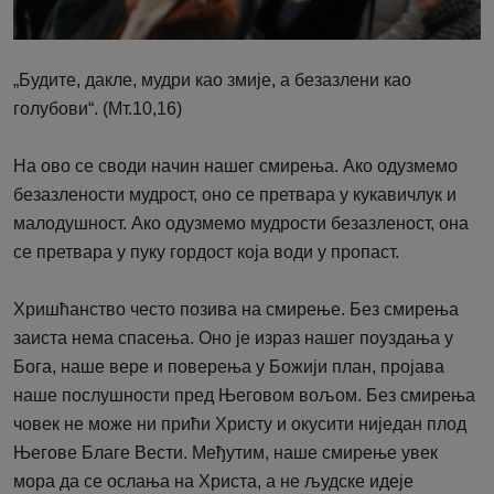
„Будите, дакле, мудри као змије, а безазлени као
голубови“. (Мт.10,16)
На ово се своди начин нашег смирења. Ако одузмемо
безазлености мудрост, оно се претвара у кукавичлук и
малодушност. Ако одузмемо мудрости безазленост, она
се претвара у пуку гордост која води у пропаст.
Хришћанство често позива на смирење. Без смирења
заиста нема спасења. Оно је израз нашег поуздања у
Бога, наше вере и поверења у Божији план, пројава
наше послушности пред Његовом вољом. Без смирења
човек не може ни прићи Христу и окусити ниједан плод
Његове Благе Вести. Међутим, наше смирење увек
мора да се ослања на Христа, а не људске идеје