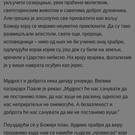
укључити созерцање, увек праћено молитвом,
светотајинским животом и саветима доброг духовника.
Али грешка је апсолутно све прихватити као вољу
Божију којој се морамо неумитно приклонити. Да су тако
размишљали апостоли, свети оци, пророци,
исповедници – нико од њих не би учинио онај храбри,
одлучујући корак којим су, још док су били на земљи,
крочили у Царство небеско. На крају крајева, фатализам
је у више наврата осуђен као јерес.
Мудрост и доброта нека делају упоредо. Велики
патријарх Павле је рекао: „Мудрост ће нас сачувати да
не постанемо плен, да нас вуци не раскину, односно да
нас непријатељи не онемогуће. А безазленост и
доброта ће нас сачувати да ми не постанемо вуци.”
Поуздајући се у Божији план, будимо храбри да веру
пројавимо када нам се намеће људски „промисао“ који