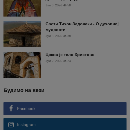
Јул 6, 2026
58
Свети Тихон Задонски - О духовној
мудрости
Јул 3, 2026
38
Црква је тело Христово
Јул 2, 2026
24
Будимо на вези
Facebook
Instagram