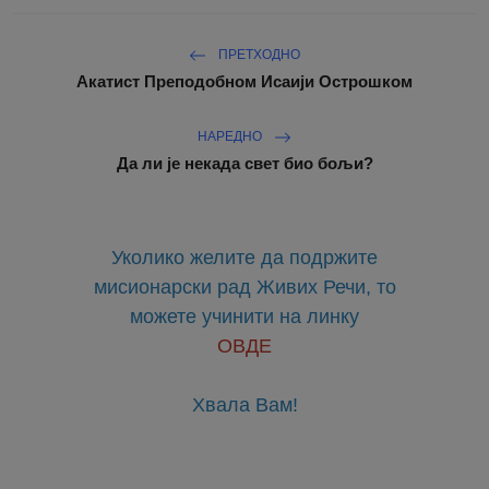
ПРЕТХОДНО
Акатист Преподобном Исаији Острошком
НАРЕДНО
Да ли је некада свет био бољи?
Уколико желите да подржите
мисионарски рад Живих Речи, то
можете учинити на линку
ОВДЕ
Хвала Вам!