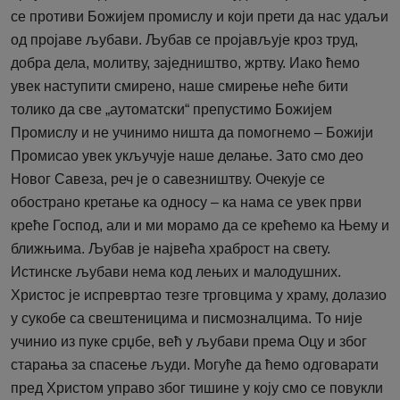
се противи Божијем промислу и који прети да нас удаљи
од пројаве љубави. Љубав се пројављује кроз труд,
добра дела, молитву, заједништво, жртву. Иако ћемо
увек наступити смирено, наше смирење неће бити
толико да све „аутоматски“ препустимо Божијем
Промислу и не учинимо ништа да помогнемо – Божији
Промисао увек укључује наше делање. Зато смо део
Новог Савеза, реч је о савезништву. Очекује се
обострано кретање ка односу – ка нама се увек први
креће Господ, али и ми морамо да се крећемо ка Њему и
ближњима. Љубав је највећа храброст на свету.
Истинске љубави нема код лењих и малодушних.
Христос је испревртао тезге трговцима у храму, долазио
у сукобе са свештеницима и писмозналцима. То није
учинио из пуке срџбе, већ у љубави према Оцу и због
старања за спасење људи. Могуће да ћемо одговарати
пред Христом управо због тишине у коју смо се повукли