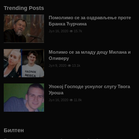
Trending Posts
Помолимо се за оздрављење проте
Бранка Ћурчина
Јул 16, 2020
15.7k
Молимо се за младу децу Милана и
Оливеру
Јул 9, 2020
13.1k
Упокој Господе уснулог слугу Твога
Уроша
Јул 16, 2020
11.8k
Билтен