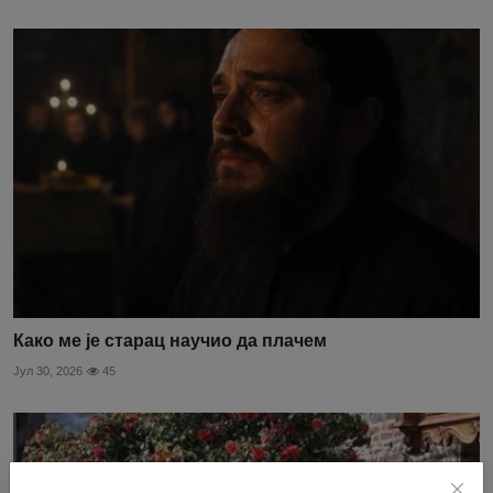
Како ме је старац научио да плачем
Јул 30, 2026
45