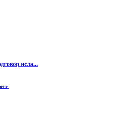
вор исла...
бени