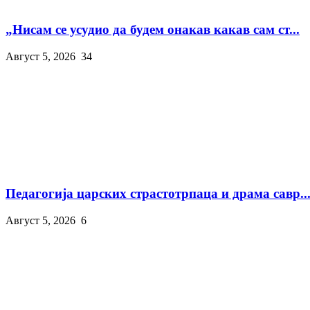
„Нисам се усудио да будем онакав какав сам ст...
Август 5, 2026
34
Педагогија царских страстотрпаца и драма савр..
Август 5, 2026
6