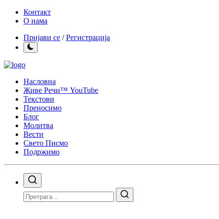
Контакт
О нама
Пријави се
/
Регистрација
Насловна
Живе Речи™ YouTube
Текстови
Преносимо
Блог
Молитва
Вести
Свето Писмо
Подржимо