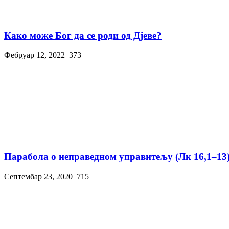
Како може Бог да се роди од Дјеве?
Фебруар 12, 2022
373
Парабола о неправедном управитељу (Лк 16,1–13
Септембар 23, 2020
715