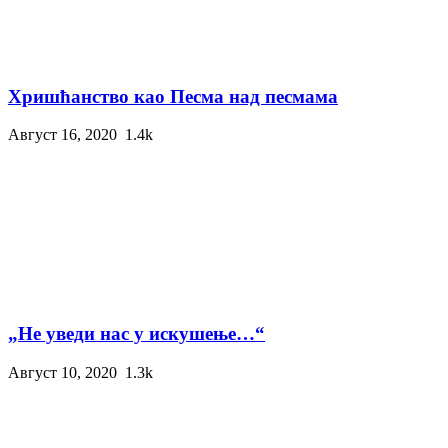
Хришћанство као Песма над песмама
Август 16, 2020
1.4k
„Не уведи нас у искушење…“
Август 10, 2020
1.3k