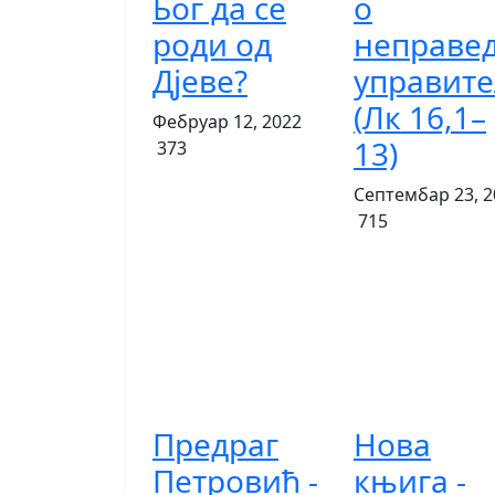
Бог да се
о
роди од
неправе
Дјеве?
управит
(Лк 16,1–
Фебруар 12, 2022
13)
373
Септембар 23, 2
715
Предраг
Нова
Петровић -
књига -