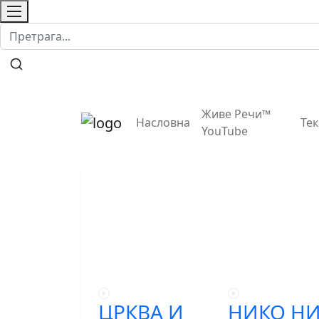
Контакт
О нама
Живе Речи™
Насловна
Те
YouTube
ЦРКВА И
НИКО НИ