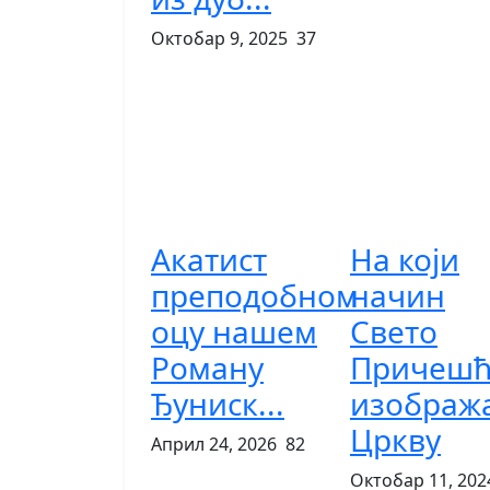
Октобар 9, 2025
37
Акатист
На који
преподобном
начин
оцу нашем
Свето
Роману
Причешћ
Ђуниск...
изображ
Цркву
Април 24, 2026
82
Октобар 11, 202