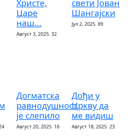
Христе,
свети Јован
Царе
Шангајски
наш...
Јул 2, 2025
89
Август 3, 2025
32
Догматска
Дођи у
м
равнодушност
Цркву да
је слепило
ме видиш
24
Август 20, 2025
16
Август 18, 2025
23