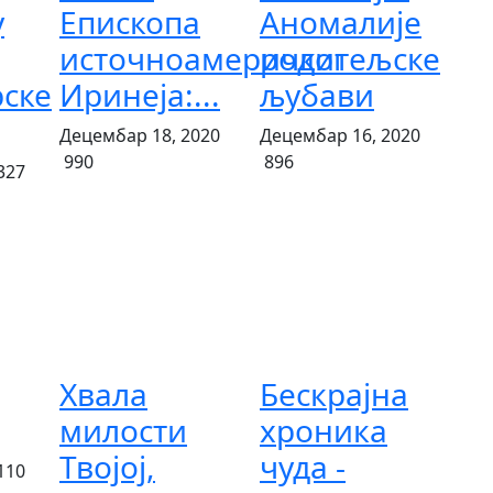
у
Епископа
Аномалије
источноамеричког
родитељске
ске
Иринеја:...
љубави
Децембар 18, 2020
Децембар 16, 2020
990
896
327
Хвала
Бескрајна
милости
хроника
Твојој,
чуда -
110