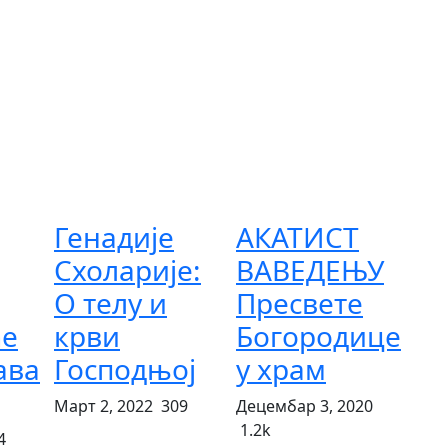
Генадије
АКАТИСТ
Схоларије:
ВАВЕДЕЊУ
О телу и
Пресвете
е
крви
Богородице
ава
Господњој
у храм
Март 2, 2022
309
Децембар 3, 2020
1.2k
4