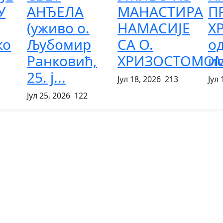
У
АНЂЕЛА
МАНАСТИРА
П
(уживо о.
НАМАСИЈЕ
Х
ко
Љубомир
СА О.
о
Ранковић,
ХРИЗОСТОМОМ.
ис
25. ј...
Јул 18, 2026
213
Јул 
Јул 25, 2026
122