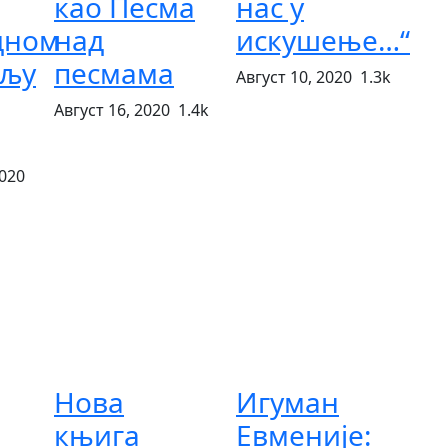
као Песма
нас у
дном
над
искушење…“
ељу
песмама
Август 10, 2020
1.3k
Август 16, 2020
1.4k
020
Нова
Игуман
књига
Евменије: