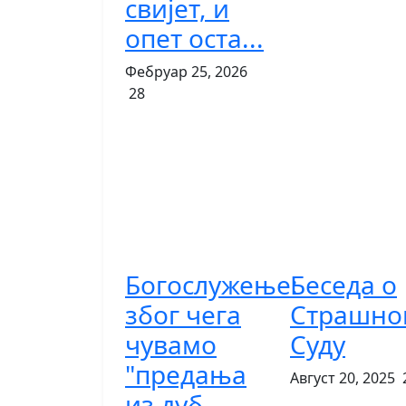
свијет, и
опет оста...
Фебруар 25, 2026
28
Богослужење:
Беседа о
због чега
Страшно
чувамо
Суду
"предања
Август 20, 2025
из дуб...