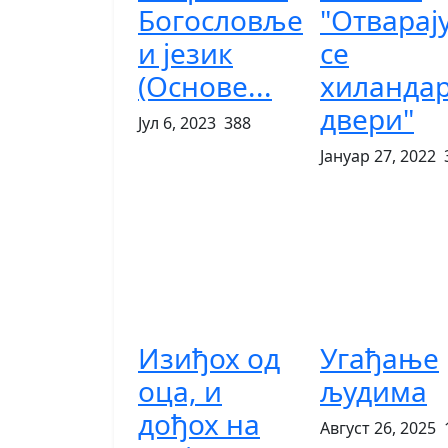
Богословље
"Отварај
и језик
се
(Основе...
хиландар
двери"
Јул 6, 2023
388
Јануар 27, 2022
Изиђох од
Угађање
оца, и
људима
дођох на
Август 26, 2025