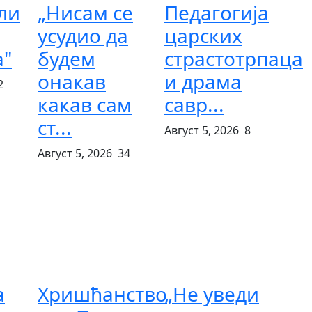
ли
„Нисам се
Педагогија
усудио да
царских
а"
будем
страстотрпаца
онакав
и драма
2
какав сам
савр...
ст...
Август 5, 2026
8
Август 5, 2026
34
а
Хришћанство
„Не уведи