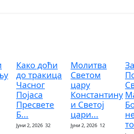
и
Како доћи
Молитва
З
њу
до тракица
Светом
По
Часног
цару
С
Појаса
Константину
М
Пресвете
и Светој
Б
Б...
цари...
н
то
Јуни 2, 2026
32
Јуни 2, 2026
12