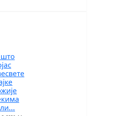
ашто
јас
весвете
ајке
ожије
екима
ли...