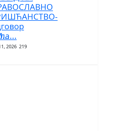
РАВОСЛАВНО
РИШЋАНСТВО-
дговор
..
ла...
11, 2026
219