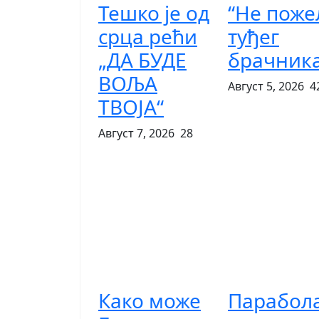
Тешко је од
“Не поже
срца рећи
туђег
„ДА БУДЕ
брачник
ВОЉА
Август 5, 2026
4
ТВОЈА“
Август 7, 2026
28
Како може
Парабол