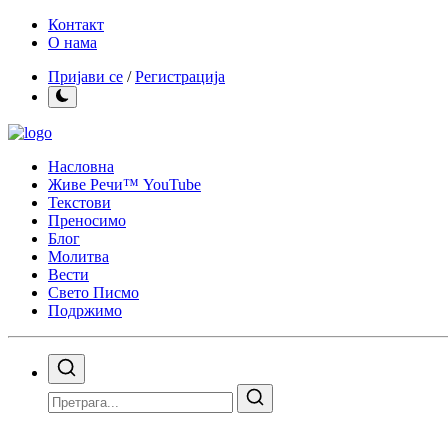
Контакт
О нама
Пријави се
/
Регистрација
Насловна
Живе Речи™ YouTube
Текстови
Преносимо
Блог
Молитва
Вести
Свето Писмо
Подржимо