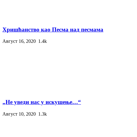
Хришћанство као Песма над песмама
Август 16, 2020
1.4k
„Не уведи нас у искушење…“
Август 10, 2020
1.3k