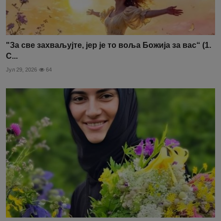
"За све захваљујте, јер је то воља Божија за вас“ (1.
С...
Јул 29, 2026
64