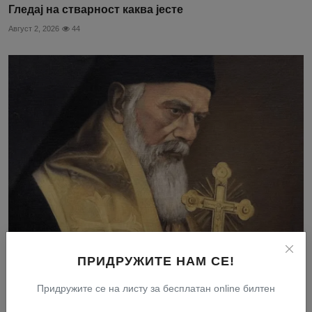
Гледај на стварност каква јесте
Август 2, 2026
44
Не може нико бити добар Србин, а да пре свега није
ПРИДРУЖИТЕ НАМ СЕ!
доба...
Август 5, 2026
8
Придружите се на листу за бесплатан online билтен