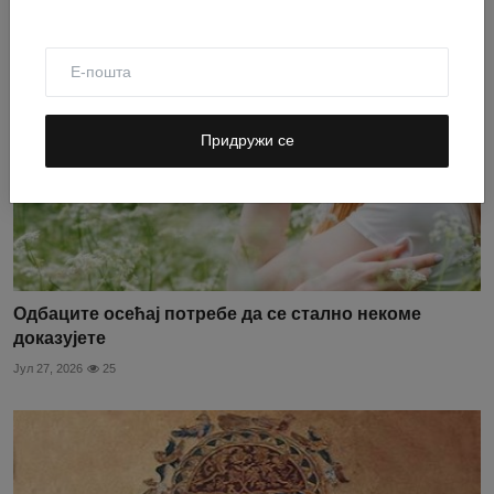
Придружи се
Одбаците осећај потребе да се стално некоме
доказујете
Јул 27, 2026
25