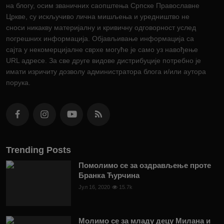
на блогу, осим званичних саопштења Српске Православне
Цркве, су искључиво лична мишљења и уредништво не
сноси никакву материјалну и кривичну одговорност услед
погрешних информација. Објављивање информација са
сајта у некомерцијалне сврхе могуће је само уз навођење
URL адресе. За све друге видове дистрибуције потребно је
имати изричиту дозволу администратора блога и/или аутора
порука.
Trending Posts
Помолимо се за оздрављење проте
Бранка Ћурчина
Јул 16, 2020
15.7k
Молимо се за младу децу Милана и