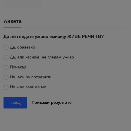
Анкета
Да ли гледате уживо емисију ЖИВЕ РЕЧИ ТВ?
Да, обавезно
Да, али касније, не гледам уживо
Понекад
Не, али ћу потражити
Не и не занима ме
Гласај
Прикажи резултате