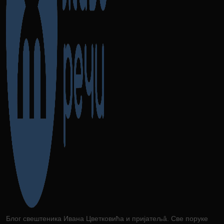
Блог свештеника Ивана Цветковића и пријатељâ. Све поруке