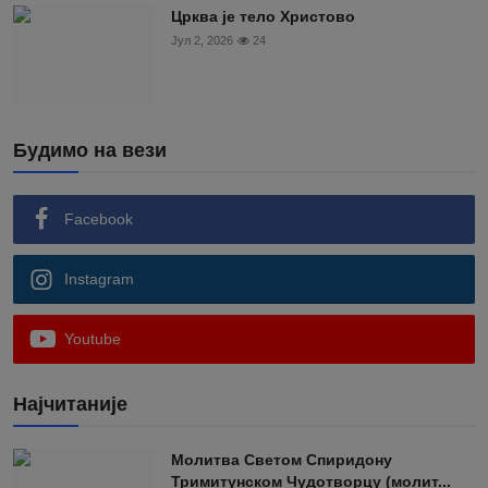
Црква је тело Христово
Јул 2, 2026
24
Будимо на вези
Facebook
Instagram
Youtube
Најчитаније
Moлитва Светом Спиридону
Тримитунском Чудотворцу (молит...