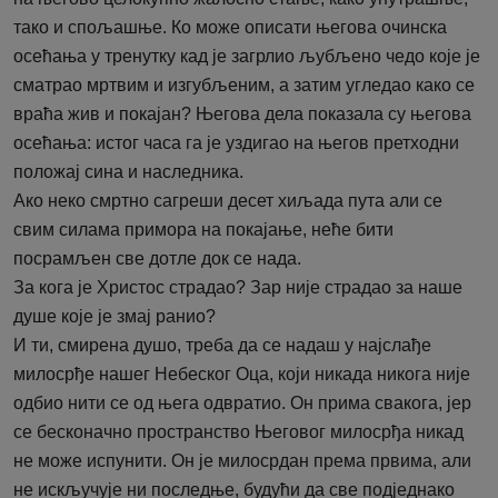
тако и спољашње. Ко може описати његова очинска
осећања у тренутку кад је загрлио љубљено чедо које је
сматрао мртвим и изгубљеним, а затим угледао како се
враћа жив и покајан? Његова дела показала су његова
осећања: истог часа га је уздигао на његов претходни
положај сина и наследника.
Ако неко смртно сагреши десет хиљада пута али се
свим силама примора на покајање, неће бити
посрамљен све дотле док се нада.
За кога је Христос страдао? Зар није страдао за наше
душе које је змај ранио?
И ти, смирена душо, треба да се надаш у најслађе
милосрђе нашег Небеског Оца, који никада никога није
одбио нити се од њега одвратио. Он прима свакога, јер
се бесконачно пространство Његовог милосрђа никад
не може испунити. Он је милосрдан према првима, али
не искључује ни последње, будући да све подједнако