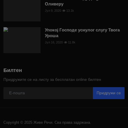
Оливеру
Јул 9, 2020
13.1k
Упокој Господе уснулог слугу Твога
Уроша
Јул 16, 2020
11.8k
Билтен
Придружите се на листу за бесплатан online билтен
Придружи се
Copyright © 2025 Живе Речи. Сва права задржана.