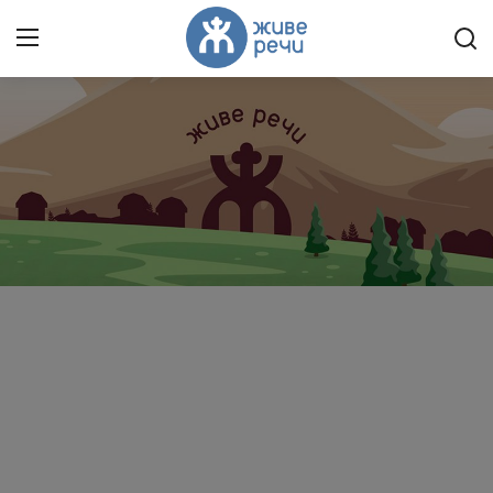
Пријави се
Регистрација
Насловна
Контакт
О нама
Живе Речи™ YouTube
Текстови
Преносимо