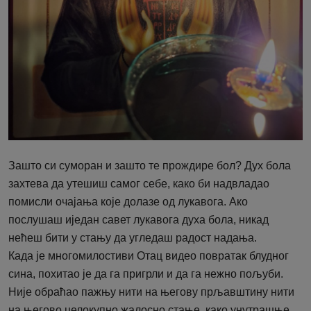
Зашто си суморан и зашто те прождире бол? Дух бола
захтева да утешиш самог себе, како би надвладао
помисли очајања које долазе од лукавога. Ако
послушаш иједан савет лукавога духа бола, никад
нећеш бити у стању да угледаш радост надања.
Када је многомилостиви Отац видео повратак блудног
сина, похитао је да га пригрли и да га нежно пољуби.
Није обраћао пажњу нити на његову прљавштину нити
на његово целокупно жалосно стање, како унутрашње,