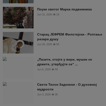
Поуке светог Марка подвижника
Јул 31, 2026
19
Старац ЈЕФРЕМ Филотејски - Роптање
разара душу
Јул 26, 2026
56
„Пазите, стојте у вери, мушки се
држите, утврђујте се“ ...
Јул 6, 2026
58
Свети Тихон Задонски - О духовној
мудрости
Јул 3, 2026
38