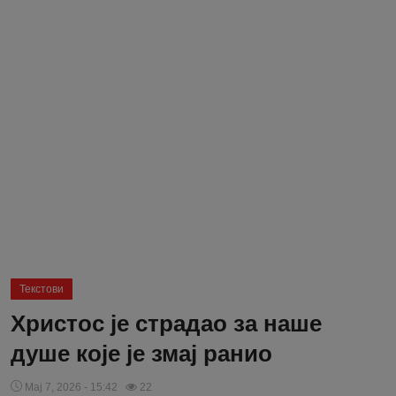
Блог
Молитва
Вести
Свето Писмо
Подржимо
Текстови
Христос је страдао за наше
душе које је змај ранио
Мај 7, 2026 - 15:42
22