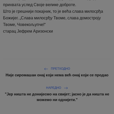
прихвата услед Своје велике доброте.
Што је грешнији покајник, то је већа слава милосрђа
Божијег. „Слава милосрђу Твоме, слава домостроју
Твоме, Човекољупче!“
старац Јефрем Аризонски
ПРЕТХОДНО
Није сиромашан онај који нема већ онај који се продао
НАРЕДНО
"Јер ништа не донијесмо на свијет; јасно је да ништа не
можемо ни однијети."