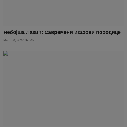
Небојша Лазић: Савремени изазови породице
Март 30, 2022
545