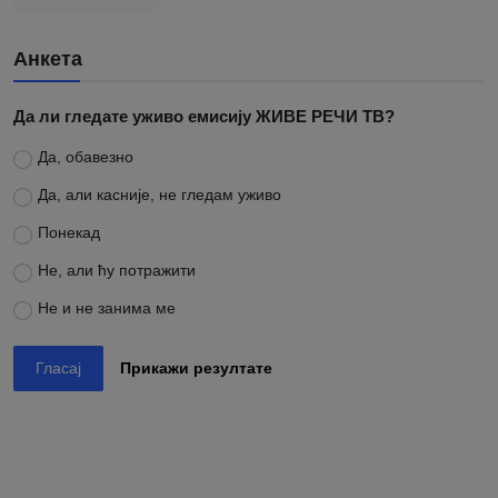
Анкета
Да ли гледате уживо емисију ЖИВЕ РЕЧИ ТВ?
Да, обавезно
Да, али касније, не гледам уживо
Понекад
Не, али ћу потражити
Не и не занима ме
Гласај
Прикажи резултате