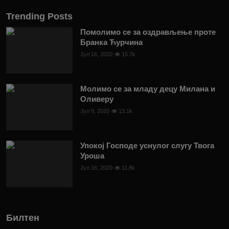
Trending Posts
Помолимо се за оздрављење проте
Бранка Ћурчина
Јул 16, 2020
15.7k
Молимо се за младу децу Милана и
Оливеру
Јул 9, 2020
13.1k
Упокој Господе уснулог слугу Твога
Уроша
Јул 16, 2020
11.8k
Билтен