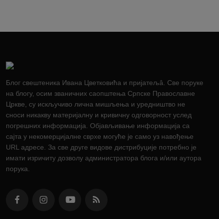
Блог свештеника Ивана Цветковића и пријатељâ. Све поруке
на блогу, осим званичних саопштења Српске Православне
Цркве, су искључиво лична мишљења и уредништво не
сноси никакву материјалну и кривичну одговорност услед
погрешних информација. Објављивање информација са
сајта у некомерцијалне сврхе могуће је само уз навођење
URL адресе. За све друге видове дистрибуције потребно је
имати изричиту дозволу администратора блога и/или аутора
порука.