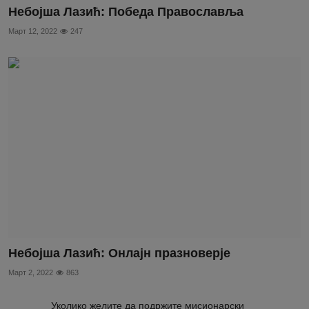
Небојша Лазић: Победа Православља
Март 12, 2022
247
Небојша Лазић: Онлајн празноверје
Март 2, 2022
863
Уколико желите да подржите мисионарски