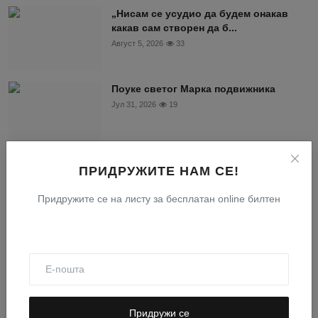
„Нисам се усудио да будем онакав
какав сам створен да б...
Август 5, 2026
33
Поуке светог Марка подвижника
Јул 31, 2026
19
Старац ЈЕФРЕМ Филотејски - Роптање
ПРИДРУЖИТЕ НАМ СЕ!
разара душу
Јул 26, 2026
57
Придружите се на листу за бесплатан online билтен
„Пазите, стојте у вери, мушки се
држите, утврђујте се“ ...
Јул 6, 2026
58
Придружи се
Свети Тихон Задонски - О духовној