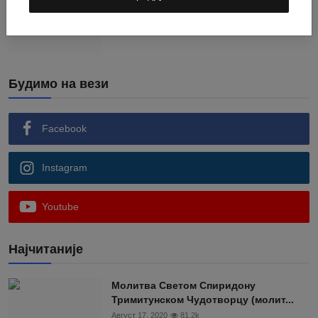
мудрости
Јул 3, 2026
39
Будимо на вези
Facebook
Instagram
Youtube
Најчитаније
Moлитва Светом Спиридону
Тримитунском Чудотворцу (молит...
Август 17, 2020
81.2k