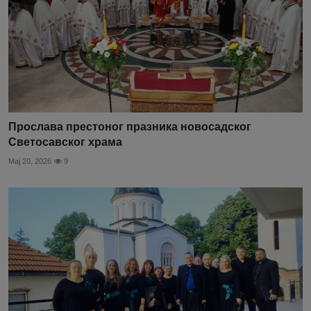
Прослава престоног празника новосадског
Светосавског храма
Мај 20, 2026
9