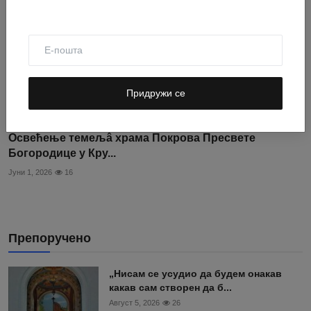
Придружи се
Освећење темељâ храма Покрова Пресвете
Богородице у Кру...
Јуни 1, 2026
16
Препоручено
„Нисам се усудио да будем онакав
какав сам створен да б...
Август 5, 2026
26