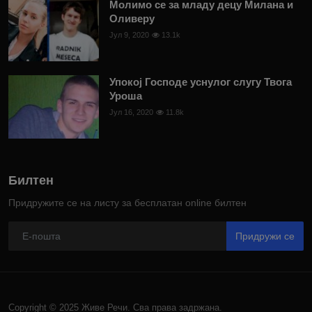
Молимо се за младу децу Милана и
Оливеру
Јул 9, 2020
13.1k
Упокој Господе уснулог слугу Твога
Уроша
Јул 16, 2020
11.8k
Билтен
Придружите се на листу за бесплатан online билтен
Придружи се
Copyright © 2025 Живе Речи. Сва права задржана.