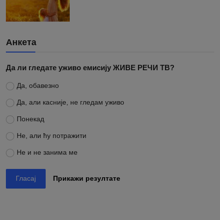
Анкета
Да ли гледате уживо емисију ЖИВЕ РЕЧИ ТВ?
Да, обавезно
Да, али касније, не гледам уживо
Понекад
Не, али ћу потражити
Не и не занима ме
Гласај
Прикажи резултате