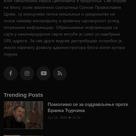
Блог свештеника Ивана Цветковића и пријатељâ. Све поруке
на блогу, осим званичних саопштења Српске Православне
Цркве, су искључиво лична мишљења и уредништво не
сноси никакву материјалну и кривичну одговорност услед
погрешних информација. Објављивање информација са
сајта у некомерцијалне сврхе могуће је само уз навођење
URL адресе. За све друге видове дистрибуције потребно је
имати изричиту дозволу администратора блога и/или аутора
порука.
Trending Posts
Помолимо се за оздрављење проте
Бранка Ћурчина
Јул 16, 2020
15.7k