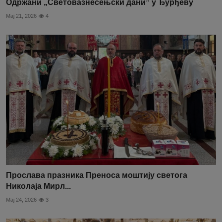
Одржани „Световазнесењски даниˮ у Ђурђеву
Мај 21, 2026
4
Прослава празника Преноса моштију светога
Николаја Мирл...
Мај 24, 2026
3