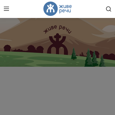
Пријави се
Регистрација
Насловна
Контакт
О нама
Живе Речи™ YouTube
Текстови
Преносимо