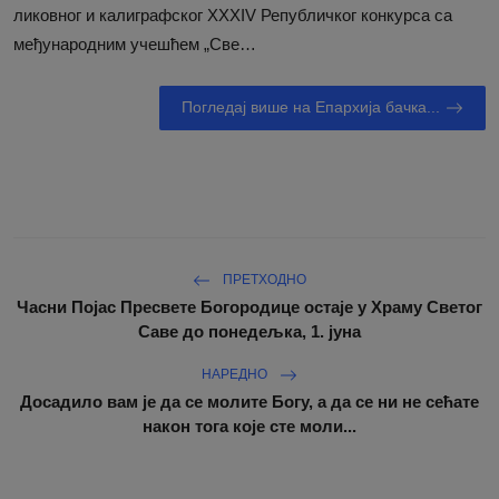
ликовног и калиграфског XXXIV Републичког конкурса са
међународним учешћем „Све…
Погледај више на Епархија бачка...
ПРЕТХОДНО
Часни Појас Пресвете Богородице остаје у Храму Светог
Саве до понедељка, 1. јуна
НАРЕДНО
Досадило вам је да се молите Богу, а да се ни не сећате
након тога које сте моли...