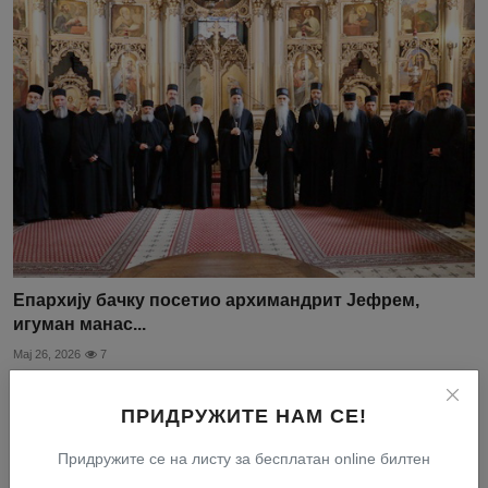
Епархију бачку посетио архимандрит Јефрем,
игуман манас...
Мај 26, 2026
7
ПРИДРУЖИТЕ НАМ СЕ!
Придружите се на листу за бесплатан online билтен