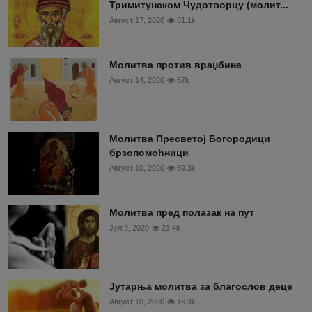
Тримитунском Чудотворцу (молит...
Август 17, 2020
81.1k
Молитва против враџбина
Август 14, 2020
67k
Молитва Пресветој Богородици
брзопомоћници
Август 10, 2020
59.3k
Молитва пред полазак на пут
Јул 9, 2020
23.4k
Јутарња молитва за благослов деце
Август 10, 2020
16.3k