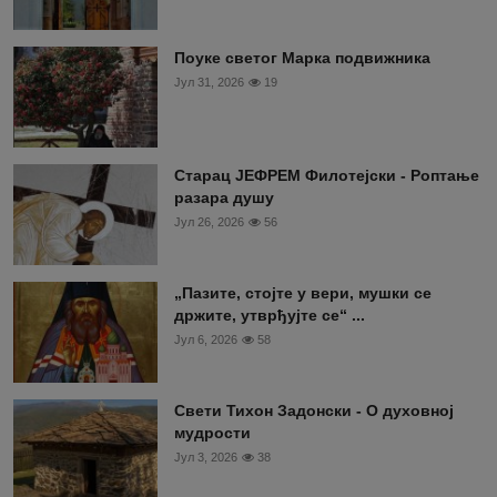
Поуке светог Марка подвижника
Јул 31, 2026
19
Старац ЈЕФРЕМ Филотејски - Роптање
разара душу
Јул 26, 2026
56
„Пазите, стојте у вери, мушки се
држите, утврђујте се“ ...
Јул 6, 2026
58
Свети Тихон Задонски - О духовној
мудрости
Јул 3, 2026
38