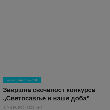
Блог
Молитва
Вести
Свето Писмо
Подржимо
Вести из епархија СПЦ
Завршна свечаност конкурса
„Светосавље и наше доба”
Мај 26, 2026 - 23:28
4