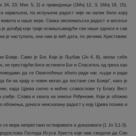
з 34, 23; Мих 5, 2) и праведници (1Мој 12, 3; 1Мој 18, 15).
та најављена, па испуњена радост није ни налик било којој
 живота и наше вере. Свака овоземаљска радост и весеље
је догађај који траје осмишљавајући све наше односе и сав
на је наступила, она нам је већ дата, по речима Христовим:
 Божје. Само је Бог, Који је Љубав (Јн 4, 8), могао себе
к, не престајући бити истинити Бог и Спаситељ од греха као
исповедамо да се Оваплоћење збило ради нас људи и ради
 би на крају и човек могао да постане син Божји”, како је
реме, када Црква силно и моћно славослови ту Благу Вест
а узиђе. Слава и хвала на земљи Рођеноме, Који је обожио
о обожења, доноси неисказану радост у коју Црква позива и
 се мора непрестано остваривати и доказивати (1 Јн 3,1-3).
 родослова Господа Исуса Христа које нам сведочи да Син