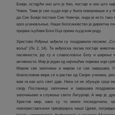
Божји, остајући оно што је био, постаје и оно што ниј
Човек. Тиме је све људе који у Њега повероваше и у Њ
да Син Божји постане Син Човечји, онда је исто тако 
кроз усиновљење. Наше богосиновство је директна по
пројава љубави Бога Оца према људском роду.
Христово Рођење анђели су поздравили песмом: „Сл
воља” (Лк 2, 14). Та анђеоска песма постаје животн
пасивности, јер су и славословље Богу и ширење
активности. Мир је један од најчешћих појмова који срећ
Миром све започиње и миром се све завршава. Г
благословом мира се и растао од Својих ученика, рек
вам га као што свет даје. Нека се не збуњује срце ва
своју Посланицу започиње и завршава поздраво
започињемо и служење свете Литургије. А мир је, др
Христов мир, како су то многи посведочили, п
новопрестављеног првојерарха наше Цркве, патријарх
Цркве, митрополита Амфилохија и владике Милутина