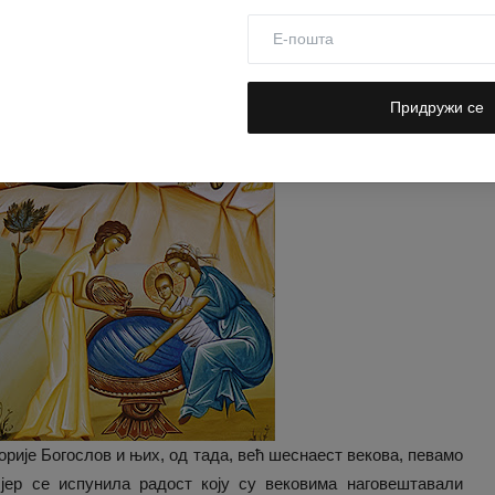
Придружи се
орије Богослов и њих, од тада, већ шеснаест векова, певамо
јер се испунила радост коју су вековима наговештавали