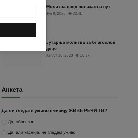
Молитва пред полазак на пут
Јул 9, 2020
23.4k
Јутарња молитва за благослов
деце
Август 10, 2020
16.3k
Анкета
Да ли гледате уживо емисију ЖИВЕ РЕЧИ ТВ?
Да, обавезно
Да, али касније, не гледам уживо