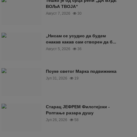
Тешко је од срца рећи „ДА БУДЕ
ВОЉА ТВОЈА“
Август 7, 2026
30
„Нисам се усудио да будем
онакав какав сам створен да б...
Август 5, 2026
36
Поуке светог Марка подвижника
Јул 31, 2026
19
Старац ЈЕФРЕМ Филотејски -
Роптање разара душу
Јул 26, 2026
58