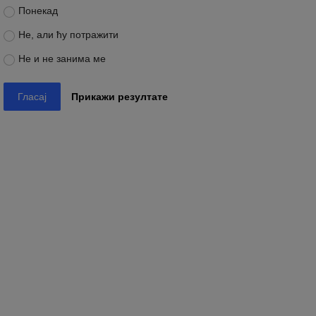
Понекад
Не, али ћу потражити
Не и не занима ме
Гласај
Прикажи резултате