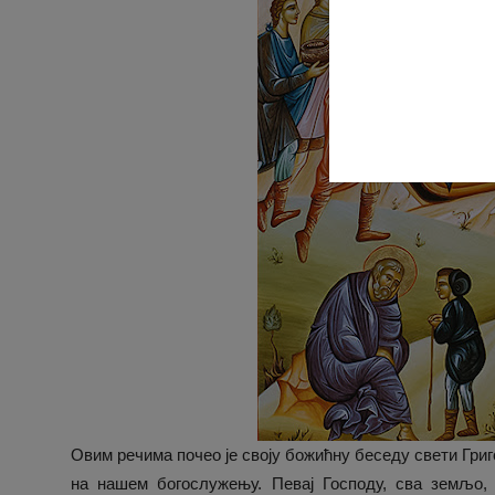
Овим речима почео је своју божићну беседу свети Григ
на нашем богослужењу. Певај Господу, сва земљо, 