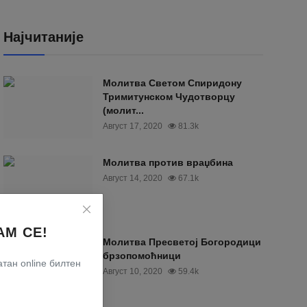
Најчитаније
Moлитва Светом Спиридону
Тримитунском Чудотворцу
(молит...
Август 17, 2020
81.3k
Молитва против враџбина
Август 14, 2020
67.1k
АМ СЕ!
Молитва Пресветој Богородици
брзопомоћници
тан online билтен
Август 10, 2020
59.4k