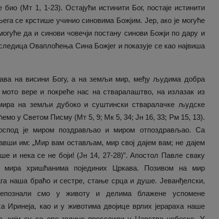
е био (Мт 1, 1-23). Остајући истинити Бог, постаје истинити
ега се крстише учинио синовима Божјим. Јер, ако је могуће
могуће да и синови човечји постану синови Божји по дару и
следица Оваплоћења Сина Божјег и показује се као највиша
ава на висини Богу, а на земљи мир, међу људима добра
и мото вере и покреће нас на стваралаштво, на излазак из
 мира на земљи дубоко и суштински стваралачке људске
емо у Светом Писму (Мт 5, 9; Мк 5, 34; Јн 16, 33; Рм 15, 13).
оспод је миром поздрављао и миром отпоздрављао. Са
авши им: „Мир вам остављам, мир свој дајем вам; не дајем
ше и нека се не боји! (Јн 14, 27-28)”. Апостол Павле сваку
м мира хришћанима појединих Цркава. Позивом на мир
ага наша браћо и сестре, стање срца и душе. Јеванђелски,
репознали смо у животу и делима блажене успомене
а Иринеја, као и у животима двојице врлих јерараха наше
, који су се ове године преселили у Царство небеско. У