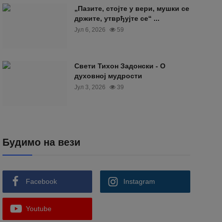
„Пазите, стојте у вери, мушки се
држите, утврђујте се“ ...
Јул 6, 2026
59
Свети Тихон Задонски - О
духовној мудрости
Јул 3, 2026
39
Будимо на вези
Facebook
Instagram
Youtube