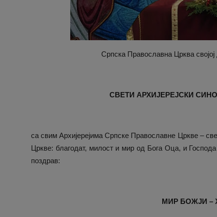
Српска Православна Црква својој
СВЕТИ АРХИЈЕРЕЈСКИ СИН
са свим Архијерејима Српске Православне Цркве – св
Цркве: благодат, милост и мир од Бога Оца, и Господ
поздрав:
МИР БОЖЈИ – 