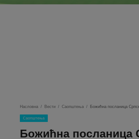
Блог
Молитва
Вести
Свето Писмо
Подржимо
Насловна
Вести
Саопштења
Божићна посланица Српск
Саопштења
Божићна посланица 