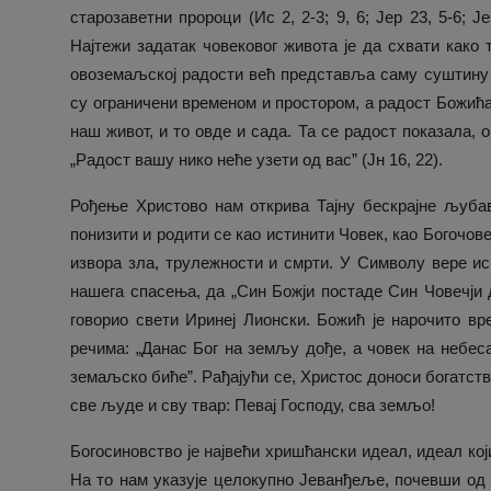
старозаветни пророци (Ис 2, 2-3; 9, 6; Јер 23, 5-6; Је
Најтежи задатак човековог живота је да схвати како 
овоземаљској радости већ представља саму суштину
су ограничени временом и простором, а радост Божића 
наш живот, и то овде и сада. Та се радост показала, о
„Радост вашу нико неће узети од вас” (Јн 16, 22).
Рођење Христово нам открива Тајну бескрајне љубави
понизити и родити се као истинити Човек, као Богочове
извора зла, трулежности и смрти. У Символу вере 
нашега спасења, да „Син Божји постаде Син Човечји да
говорио свети Иринеј Лионски. Божић је нарочито в
речима: „Данас Бог на земљу дође, а човек на небес
земаљско биће”. Рађајући се, Христос доноси богатств
све људе и сву твар: Певај Господу, сва земљо!
Богосиновство је највећи хришћански идеал, идеал који
На то нам указује целокупно Јеванђеље, почевши од