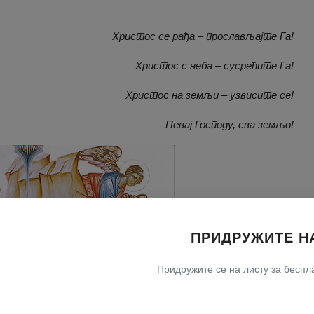
Христос се рађа – прослављајте Га!
Христос с неба – сусрећите Га!
Христос на земљи – узвисите се!
Певај Господу, сва земљо!
ПРИДРУЖИТЕ Н
Придружите се на листу за беспла