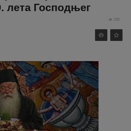
0. лета Господњег
188