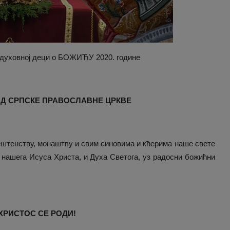
 духовној деци о БОЖИЋУ 2020. године
ОД СРПСКЕ ПРАВОСЛАВНЕ ЦРКВЕ
ештенству, монаштву и свим синовима и кћерима наше свете
а нашега Исуса Христа, и Духа Светога, уз радосни божићни
ХРИСТОС СЕ РОДИ!