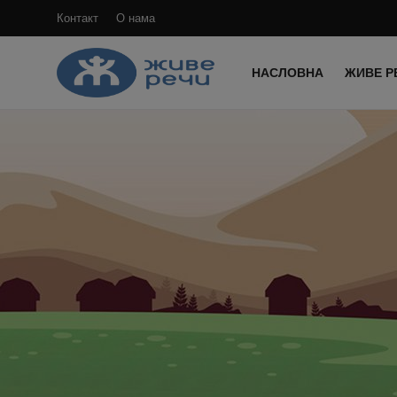
Контакт
О нама
НАСЛОВНА
ЖИВЕ Р
Пријави
се
Регистрација
Насловна
Контакт
О нама
Живе Речи™ YouTube
Текстови
Преносимо