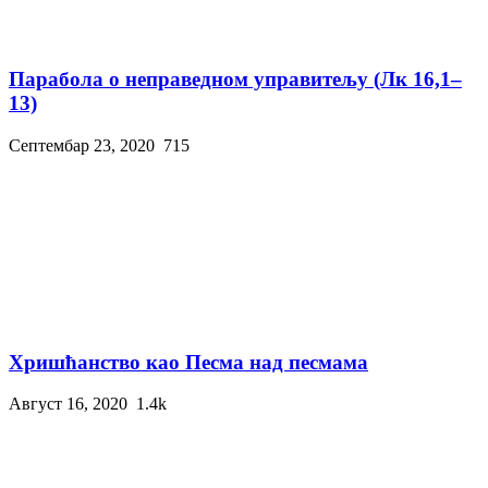
Парабола о неправедном управитељу (Лк 16,1–
13)
Септембар 23, 2020
715
Хришћанство као Песма над песмама
Август 16, 2020
1.4k