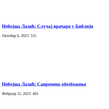
Небојша Лазић: Случај врачаре у Библији
Октобар 6, 2023
531
Небојша Лазић: Савремено обезбожење
Фебруар 11, 2023
401