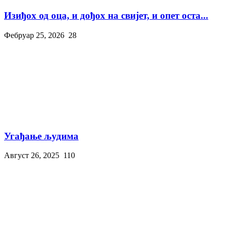
Изиђох од оца, и дођох на свијет, и опет оста...
Фебруар 25, 2026
28
Угађање људима
Август 26, 2025
110