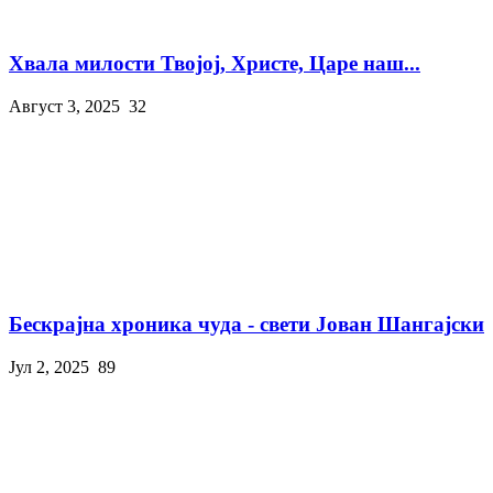
Хвала милости Твојој, Христе, Царе наш...
Август 3, 2025
32
Бескрајна хроника чуда - свети Јован Шангајски
Јул 2, 2025
89