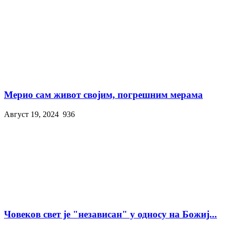
Мерио сам живот својим, погрешним мерама
Август 19, 2024
936
Човеков свет је "независан" у односу на Божиј...