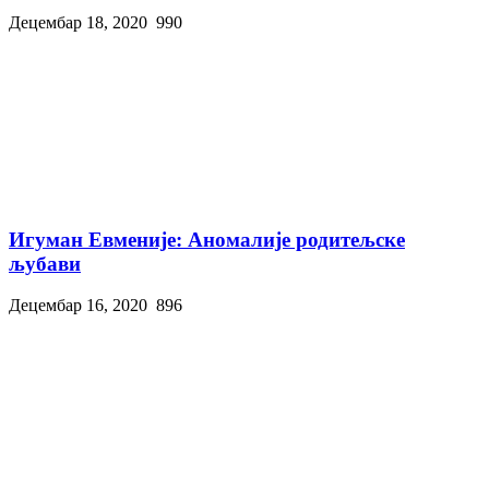
Децембар 18, 2020
990
Игуман Евменије: Аномалије родитељске
љубави
Децембар 16, 2020
896