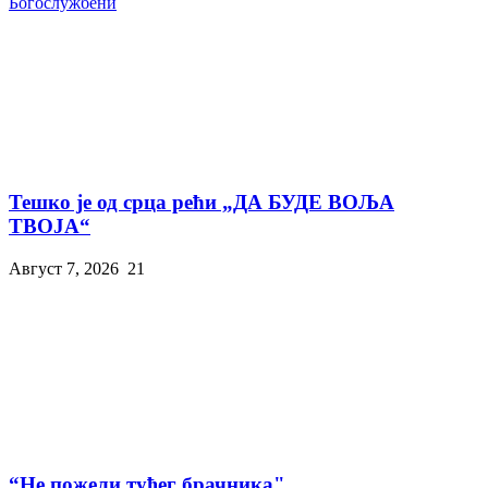
Богослужбени
Тешко је од срца рећи „ДА БУДЕ ВОЉА
ТВОЈА“
Август 7, 2026
21
“Не пожели туђег брачника"