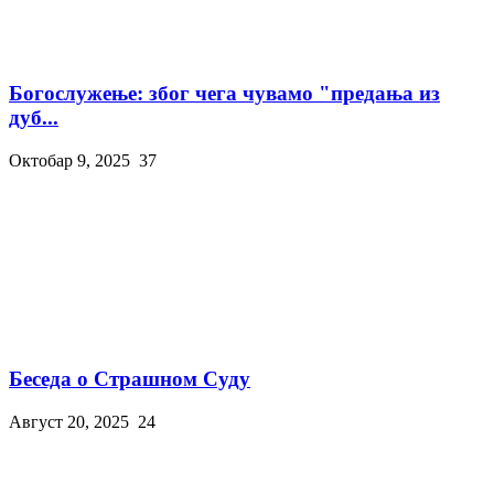
Богослужење: због чега чувамо "предања из
дуб...
Октобар 9, 2025
37
Беседа о Страшном Суду
Август 20, 2025
24