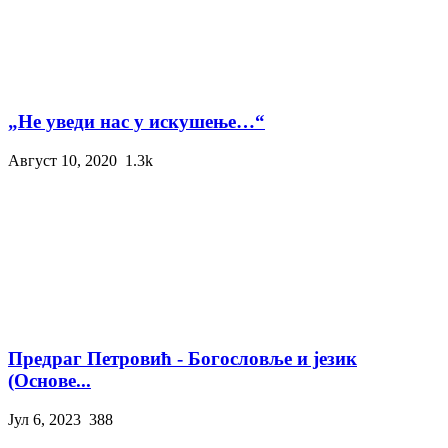
„Не уведи нас у искушење…“
Август 10, 2020
1.3k
Предраг Петровић - Богословље и језик
(Основе...
Јул 6, 2023
388