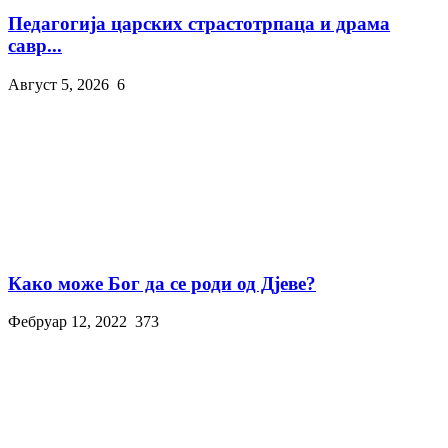
Педагогија царских страстотрпаца и драма
савр...
Август 5, 2026
6
Како може Бог да се роди од Дјеве?
Фебруар 12, 2022
373