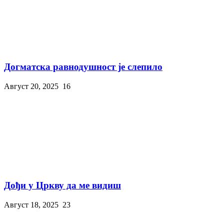
Догматска равнодушност је слепило
Август 20, 2025
16
Дођи у Цркву да ме видиш
Август 18, 2025
23