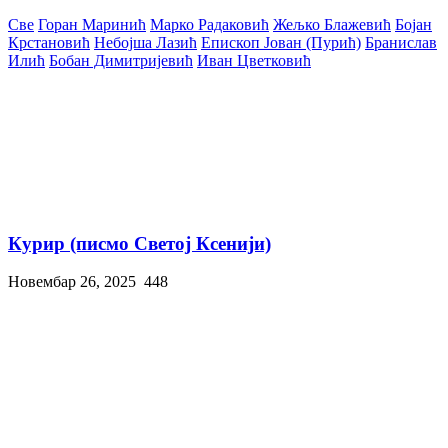
Све
Горан Маринић
Марко Радаковић
Жељко Блажевић
Бојан
Крстановић
Небојша Лазић
Епископ Јован (Пурић)
Бранислав
Илић
Бобан Димитријевић
Иван Цветковић
Курир (писмо Светој Ксенији)
Новембар 26, 2025
448