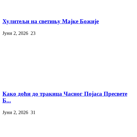
Хулитељи на светињу Мајке Божије
Јуни 2, 2026
23
Како доћи до тракица Часног Појаса Пресвете
Б...
Јуни 2, 2026
31