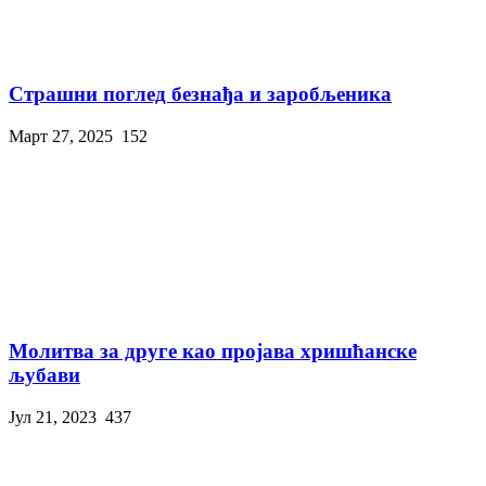
Страшни поглед безнађа и заробљеника
Март 27, 2025
152
Молитва за друге као пројава хришћанске
љубави
Јул 21, 2023
437