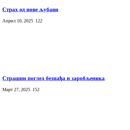
Страх од нове љубави
Април 10, 2025
122
Страшни поглед безнађа и заробљеника
Март 27, 2025
152