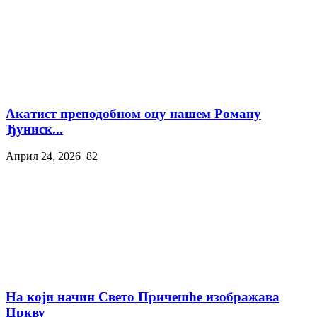
Акатист преподобном оцу нашем Роману
Ђуниск...
Април 24, 2026
82
На који начин Свето Причешће изображава
Цркву