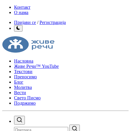
Контакт
О нама
Пријави се
/
Регистрација
Насловна
Живе Речи™ YouTube
Текстови
Преносимо
Блог
Молитва
Вести
Свето Писмо
Подржимо