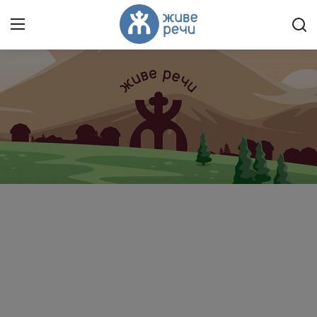
Пријави се
Регистрација
Насловна
Контакт
О нама
Живе Речи™ YouTube
Текстови
Преносимо