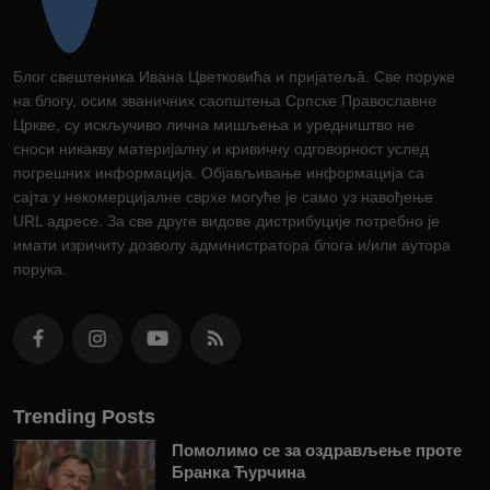
Блог свештеника Ивана Цветковића и пријатељâ. Све поруке
на блогу, осим званичних саопштења Српске Православне
Цркве, су искључиво лична мишљења и уредништво не
сноси никакву материјалну и кривичну одговорност услед
погрешних информација. Објављивање информација са
сајта у некомерцијалне сврхе могуће је само уз навођење
URL адресе. За све друге видове дистрибуције потребно је
имати изричиту дозволу администратора блога и/или аутора
порука.
Trending Posts
Помолимо се за оздрављење проте
Бранка Ћурчина