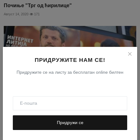
Почиње "Трг од ћирилице"
Август 14, 2020
171
ПРИДРУЖИТЕ НАМ СЕ!
Придружите се на листу за бесплатан online билтен
Најава: Интернет литију предводи отац Гојко
Перовић
Придружи се
Август 22, 2020
810