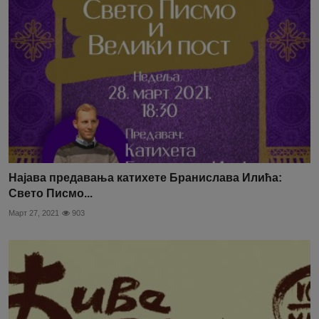
Најава предавања катихете Бранислава Илића:
Свето Писмо...
Март 27, 2021
903