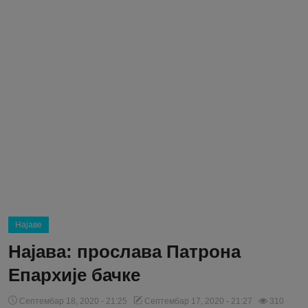
Блог
Молитва
Вести
Свето Писмо
Подржимо
Најаве
Најава: прослава Патрона
Епархије бачке
Септембар 18, 2020 - 21:25
Септембар 17, 2020 - 21:27
310