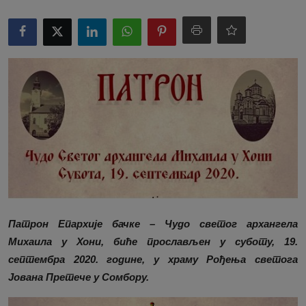
Патрон Епархије бачке – Чудо светог архангела
Михаила у Хони, биће прослављен у суботу, 19.
септембра 2020. године, у храму Рођења светога
Јована Претече у Сомбору.