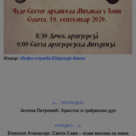
Извор:
Инфо-служба Епархије бачке
ПРЕТХОДНО
Јелена Петровић: Христос и грађански дух
НАРЕДНО
Епископ Атанасије: Свети Сава – осам векова са нама