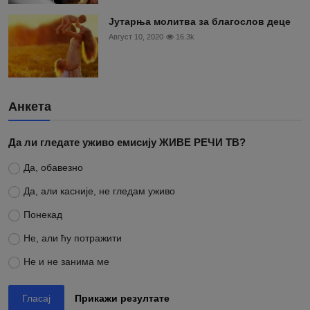
Јутарња молитва за благослов деце
Август 10, 2020
16.3k
Анкета
Да ли гледате уживо емисију ЖИВЕ РЕЧИ ТВ?
Да, обавезно
Да, али касније, не гледам уживо
Понекад
Не, али ћу потражити
Не и не занима ме
Гласај
Прикажи резултате