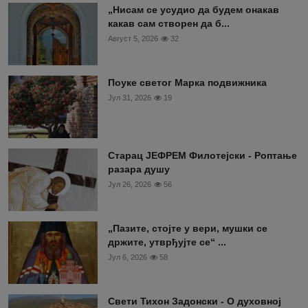
„Нисам се усудио да будем онакав
какав сам створен да б...
Август 5, 2026
32
Поуке светог Марка подвижника
Јул 31, 2026
19
Старац ЈЕФРЕМ Филотејски - Роптање
разара душу
Јул 26, 2026
56
„Пазите, стојте у вери, мушки се
држите, утврђујте се“ ...
Јул 6, 2026
58
Свети Тихон Задонски - О духовној