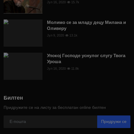
Јул 16, 2020
15.7k
Молимо се за младу децу Милана и
Оливеру
Јул 9, 2020
13.1k
Упокој Господе уснулог слугу Твога
Уроша
Јул 16, 2020
11.8k
Билтен
Придружите се на листу за бесплатан online билтен
Придружи се