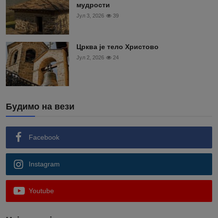
мудрости
Јул 3, 2026
39
Црква је тело Христово
Јул 2, 2026
24
Будимо на вези
Facebook
Instagram
Youtube