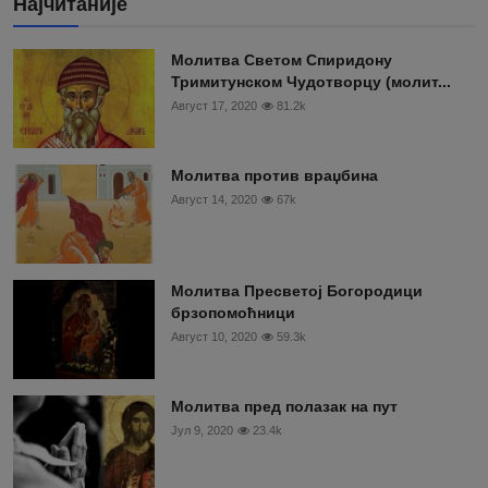
Најчитаније
Moлитва Светом Спиридону
Тримитунском Чудотворцу (молит...
Август 17, 2020
81.2k
Молитва против враџбина
Август 14, 2020
67k
Молитва Пресветој Богородици
брзопомоћници
Август 10, 2020
59.3k
Молитва пред полазак на пут
Јул 9, 2020
23.4k