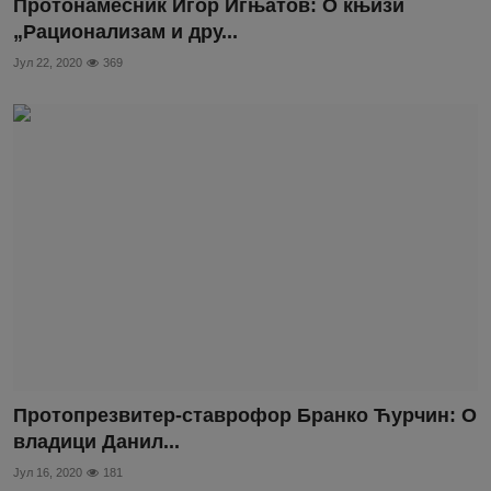
Протонамесник Игор Игњатов: О књизи
„Рационализам и дру...
Јул 22, 2020
369
Протопрезвитер-ставрофор Бранко Ћурчин: О
владици Данил...
Јул 16, 2020
181