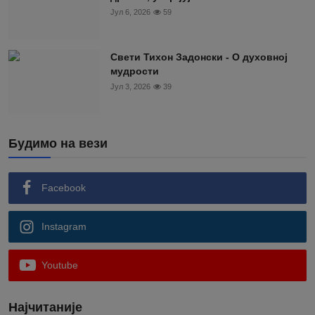
Јул 6, 2026
59
Свети Тихон Задонски - О духовној
мудрости
Јул 3, 2026
39
Будимо на вези
Facebook
Instagram
Youtube
Најчитаније