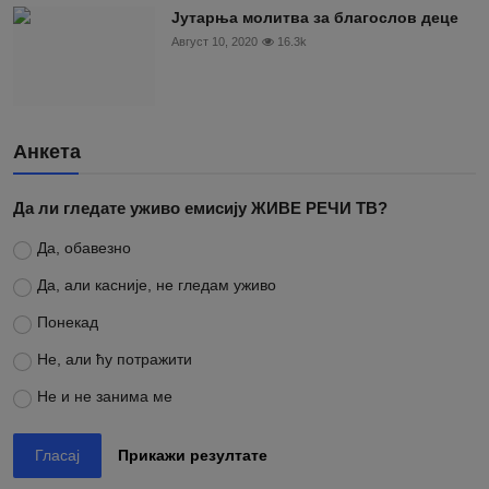
Јутарња молитва за благослов деце
Август 10, 2020
16.3k
Анкета
Да ли гледате уживо емисију ЖИВЕ РЕЧИ ТВ?
Да, обавезно
Да, али касније, не гледам уживо
Понекад
Не, али ћу потражити
Не и не занима ме
Гласај
Прикажи резултате