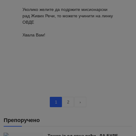
Уколико желите да подржите мисионарски
рад Живих Речи, то можете учинити на линку
ОВДЕ
Хвала Вам!
1
2
›
Препоручено
Тешко је од срца рећи „ДА БУДЕ