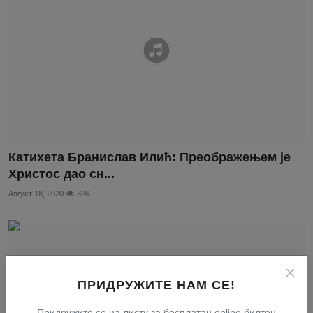
Катихета Бранислав Илић: Преображењем је
Христос дао сн...
Август 18, 2020
326
ПРИДРУЖИТЕ НАМ СЕ!
Придружите се на листу за бесплатан online билтен