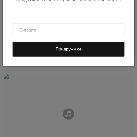
Катихета Бранислав Илић: Свети Василије
Придружи се
чудотворац остр...
Август 16, 2020
374