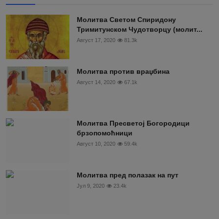
Moлитва Светом Спиридону
Тримитунском Чудотворцу (молит...
Август 17, 2020
81.3k
Молитва против враџбина
Август 14, 2020
67.1k
Молитва Пресветој Богородици
брзопомоћници
Август 10, 2020
59.4k
Молитва пред полазак на пут
Јул 9, 2020
23.4k