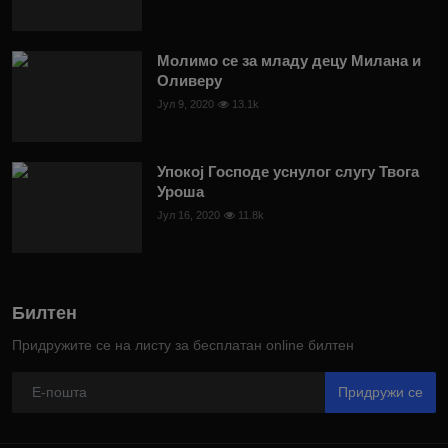
Молимо се за младу децу Милана и
Оливеру
Јул 9, 2020
13.1k
Упокој Господе уснулог слугу Твога
Уроша
Јул 16, 2020
11.8k
Билтен
Придружите се на листу за бесплатан online билтен
Придружи се