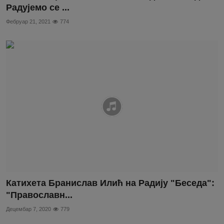
Радујемо се ...
Фебруар 21, 2021
774
Катихета Бранислав Илић на Радију "Беседа":
"Православн...
Децембар 7, 2020
779