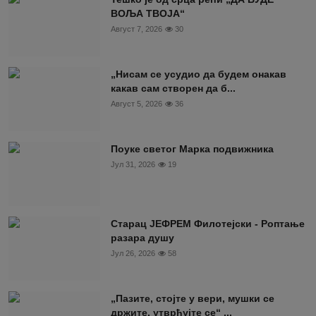
ВОЉА ТВОЈА“
Август 7, 2026
30
„Нисам се усудио да будем онакав
какав сам створен да б...
Август 5, 2026
36
Поуке светог Марка подвижника
Јул 31, 2026
19
Старац ЈЕФРЕМ Филотејски - Роптање
разара душу
Јул 26, 2026
58
„Пазите, стојте у вери, мушки се
држите, утврђујте се“ ...