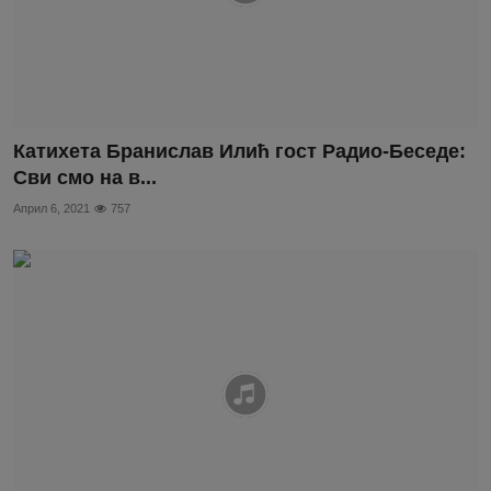
Катихета Бранислав Илић гост Радио-Беседе:
Сви смо на в...
Април 6, 2021
757