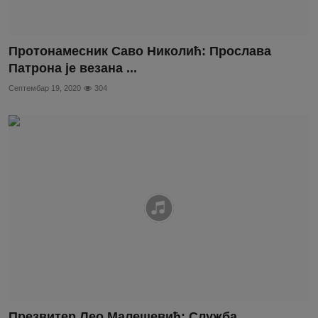
Протонамесник Саво Николић: Прослава
Патрона је везана ...
Септембар 19, 2020
304
Презвитер Лео Малешевић: Служба