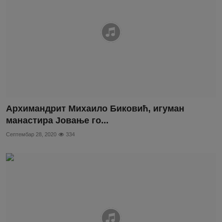
Архимандрит Михаило Биковић, игуман
манастира Јовање го...
Септембар 28, 2020
334