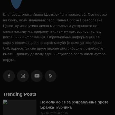
Блог свештеника Ивана Цветковића и пријатељâ. Све поруке
на блогу, осим званичних саопштења Српске Православне
Цркве, су искључиво лична мишљења и уредништво не
сноси никакву материјалну и кривичну одговорност услед
погрешних информација. Објављивање информација са
сајта у некомерцијалне сврхе могуће је само уз навођење
URL адресе. За све друге видове дистрибуције потребно је
имати изричиту дозволу администратора блога и/или аутора
порука.
Trending Posts
Помолимо се за оздрављење проте
Бранка Ћурчина
Јул 16, 2020
15.7k