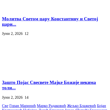
Молитва Светом цару Константину и Светој
цари...
Јуни 2, 2026
12
Зашто Појас Свесвете Мајке Божије некима
толи...
Јуни 2, 2026
14
Све
Горан Маринић
Марко Радаковић
Жељко Блажевић
Бојан