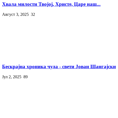
Хвала милости Твојој, Христе, Царе наш...
Август 3, 2025
32
Бескрајна хроника чуда - свети Јован Шангајски
Јул 2, 2025
89