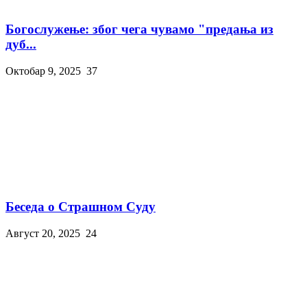
Богослужење: због чега чувамо "предања из
дуб...
Октобар 9, 2025
37
Беседа о Страшном Суду
Август 20, 2025
24