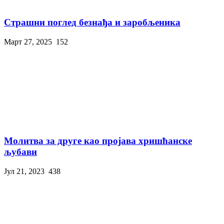
Страшни поглед безнађа и заробљеника
Март 27, 2025
152
Молитва за друге као пројава хришћанске
љубави
Јул 21, 2023
438