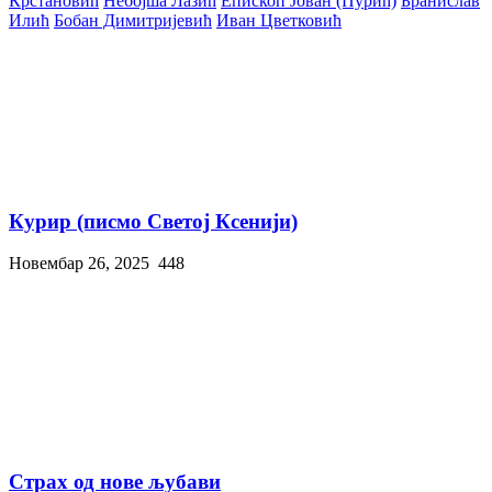
Крстановић
Небојша Лазић
Епископ Јован (Пурић)
Бранислав
Илић
Бобан Димитријевић
Иван Цветковић
Курир (писмо Светој Ксенији)
Новембар 26, 2025
448
Страх од нове љубави