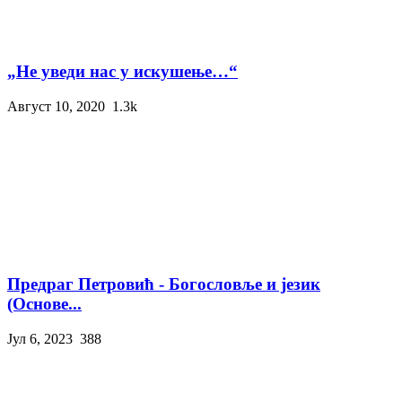
„Не уведи нас у искушење…“
Август 10, 2020
1.3k
Предраг Петровић - Богословље и језик
(Основе...
Јул 6, 2023
388