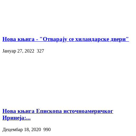
Нова књига - "Отварају се хиландарске двери"
Јануар 27, 2022
327
Нова књига Епископа источноамеричког
Иринеја:...
Децембар 18, 2020
990