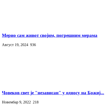
Мерио сам живот својим, погрешним мерама
Август 19, 2024
936
Човеков свет је "независан" у односу на Божиј...
Новембар 9, 2022
218