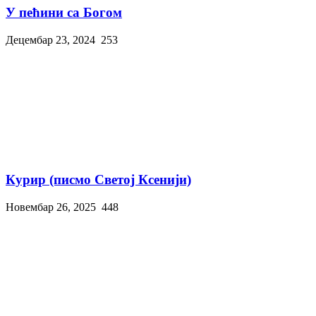
У пећини са Богом
Децембар 23, 2024
253
Курир (писмо Светој Ксенији)
Новембар 26, 2025
448