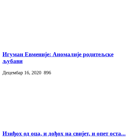
Игуман Евменије: Аномалије родитељске
љубави
Децембар 16, 2020
896
Изиђох од оца, и дођох на свијет, и опет оста...