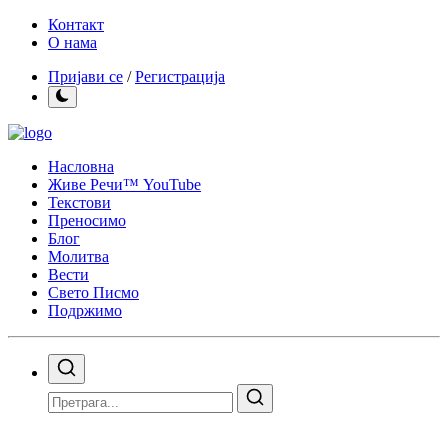
Контакт
О нама
Пријави се
/
Регистрација
Насловна
Живе Речи™ YouTube
Текстови
Преносимо
Блог
Молитва
Вести
Свето Писмо
Подржимо