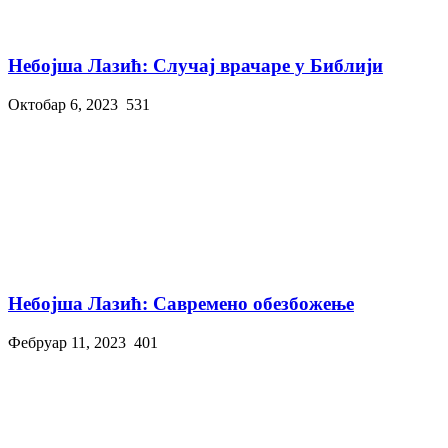
Небојша Лазић: Случај врачаре у Библији
Октобар 6, 2023
531
Небојша Лазић: Савремено обезбожење
Фебруар 11, 2023
401