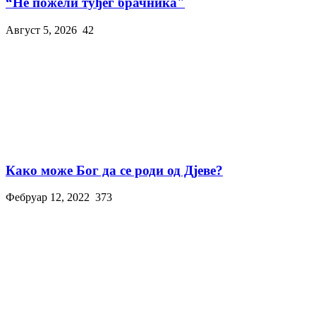
“Не пожели туђег брачника"
Август 5, 2026
42
Како може Бог да се роди од Дјеве?
Фебруар 12, 2022
373