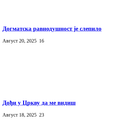
Догматска равнодушност је слепило
Август 20, 2025
16
Дођи у Цркву да ме видиш
Август 18, 2025
23