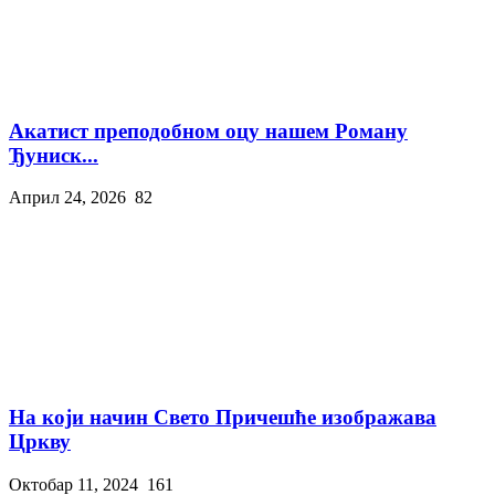
Акатист преподобном оцу нашем Роману
Ђуниск...
Април 24, 2026
82
На који начин Свето Причешће изображава
Цркву
Октобар 11, 2024
161