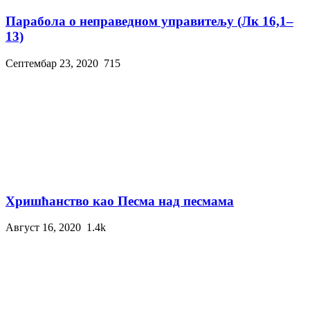
Парабола о неправедном управитељу (Лк 16,1–
13)
Септембар 23, 2020
715
Хришћанство као Песма над песмама
Август 16, 2020
1.4k