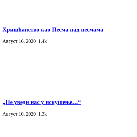
Хришћанство као Песма над песмама
Август 16, 2020
1.4k
„Не уведи нас у искушење…“
Август 10, 2020
1.3k