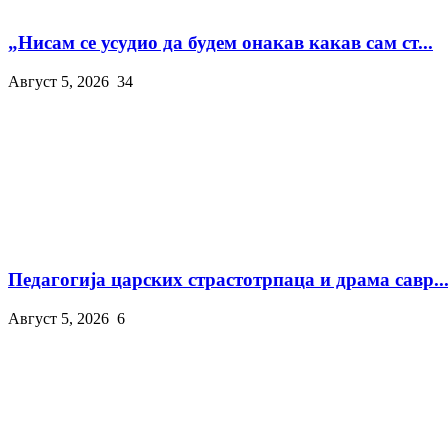
„Нисам се усудио да будем онакав какав сам ст...
Август 5, 2026
34
Педагогија царских страстотрпаца и драма савр..
Август 5, 2026
6