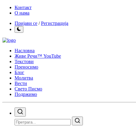
Контакт
О нама
Пријави се
/
Регистрација
Насловна
Живе Речи™ YouTube
Текстови
Преносимо
Блог
Молитва
Вести
Свето Писмо
Подржимо