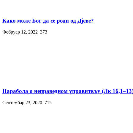
Како може Бог да се роди од Дјеве?
Фебруар 12, 2022
373
Парабола о неправедном управитељу (Лк 16,1–13
Септембар 23, 2020
715