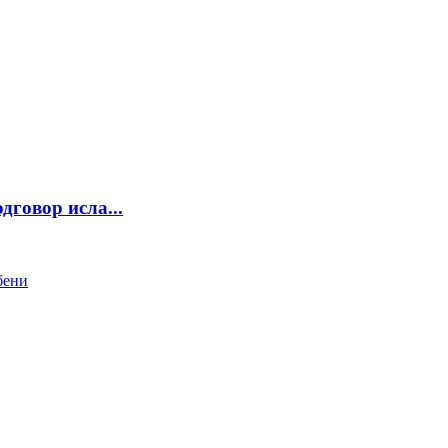
вор исла...
бени