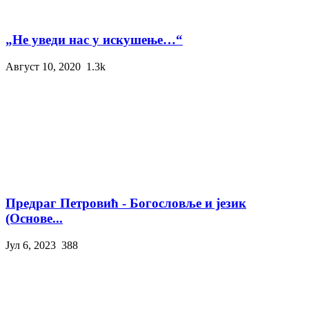
„Не уведи нас у искушење…“
Август 10, 2020
1.3k
Предраг Петровић - Богословље и језик
(Основе...
Јул 6, 2023
388