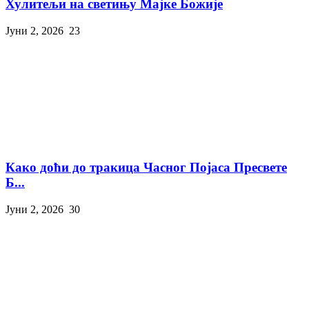
Хулитељи на светињу Мајке Божије
Јуни 2, 2026
23
Како доћи до тракица Часног Појаса Пресвете
Б...
Јуни 2, 2026
30