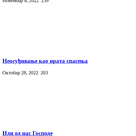
Новембар 8, 2022
239
Неосуђивање као врата спасења
Октобар 28, 2022
203
Иди од нас Господе