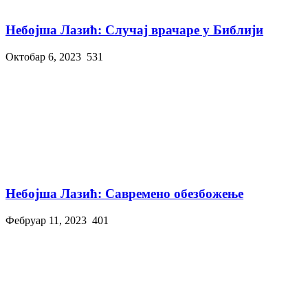
Небојша Лазић: Случај врачаре у Библији
Октобар 6, 2023
531
Небојша Лазић: Савремено обезбожење
Фебруар 11, 2023
401