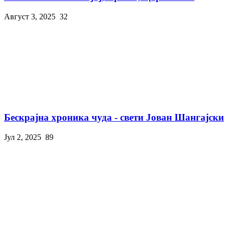
Август 3, 2025
32
Бескрајна хроника чуда - свети Јован Шангајски
Јул 2, 2025
89