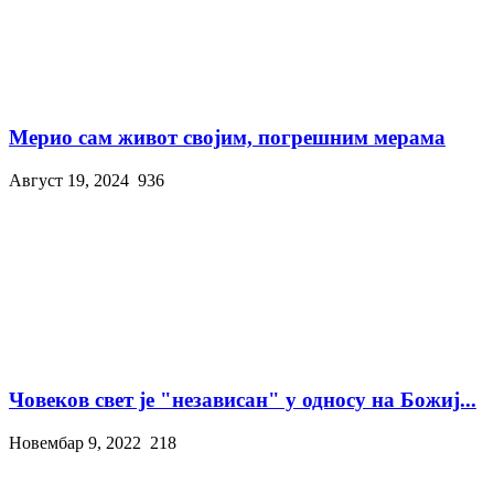
Мерио сам живот својим, погрешним мерама
Август 19, 2024
936
Човеков свет је "независан" у односу на Божиј...
Новембар 9, 2022
218