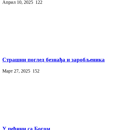
Април 10, 2025
122
Страшни поглед безнађа и заробљеника
Март 27, 2025
152
У пећини са Богом