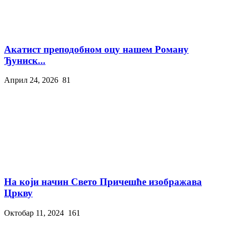
Акатист преподобном оцу нашем Роману
Ђуниск...
Април 24, 2026
81
На који начин Свето Причешће изображава
Цркву
Октобар 11, 2024
161