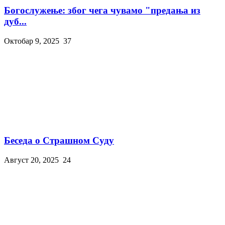
Богослужење: због чега чувамо "предања из
дуб...
Октобар 9, 2025
37
Беседа о Страшном Суду
Август 20, 2025
24