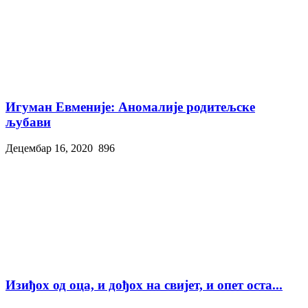
Игуман Евменије: Аномалије родитељске
љубави
Децембар 16, 2020
896
Изиђох од оца, и дођох на свијет, и опет оста...