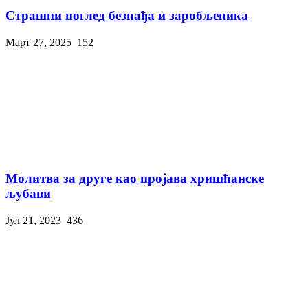
Страшни поглед безнађа и заробљеника
Март 27, 2025
152
Молитва за друге као пројава хришћанске
љубави
Јул 21, 2023
436