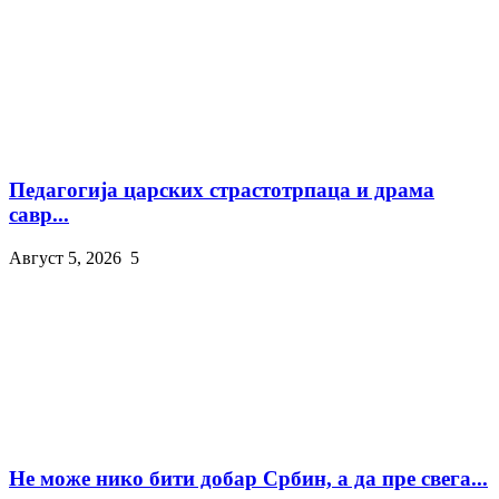
Педагогија царских страстотрпаца и драма
савр...
Август 5, 2026
5
Не може нико бити добар Србин, а да пре свега...