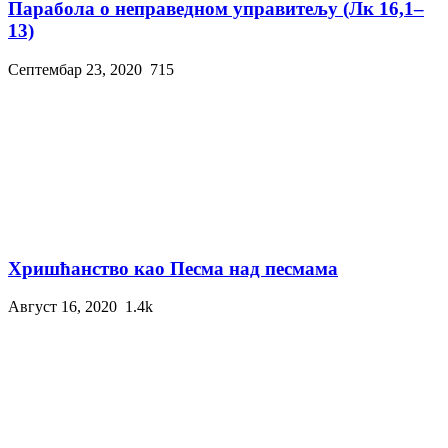
Парабола о неправедном управитељу (Лк 16,1–
13)
Септембар 23, 2020
715
Хришћанство као Песма над песмама
Август 16, 2020
1.4k