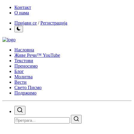
Контакт
О нама
Пријави се
/
Регистрација
Насловна
Живе Речи™ YouTube
Текстови
Преносимо
Блог
Молитва
Вести
Свето Писмо
Подржимо