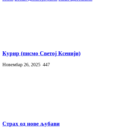
Курир (писмо Светој Ксенији)
Новембар 26, 2025
447
Страх од нове љубави