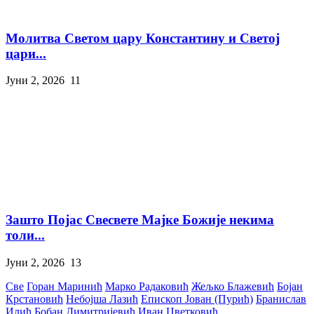
Молитва Светом цару Константину и Светој
цари...
Јуни 2, 2026
11
Зашто Појас Свесвете Мајке Божије некима
толи...
Јуни 2, 2026
13
Све
Горан Маринић
Марко Радаковић
Жељко Блажевић
Бојан
Крстановић
Небојша Лазић
Епископ Јован (Пурић)
Бранислав
Илић
Бобан Димитријевић
Иван Цветковић