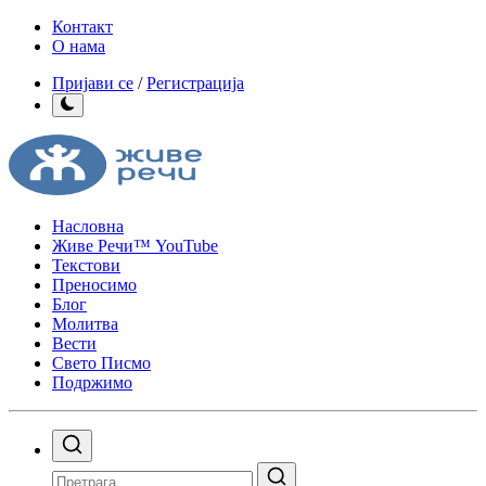
Контакт
О нама
Пријави се
/
Регистрација
Насловна
Живе Речи™ YouTube
Текстови
Преносимо
Блог
Молитва
Вести
Свето Писмо
Подржимо