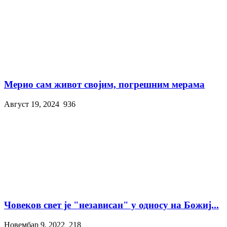
Мерио сам живот својим, погрешним мерама
Август 19, 2024
936
Човеков свет је "независан" у односу на Божиј...
Новембар 9, 2022
218