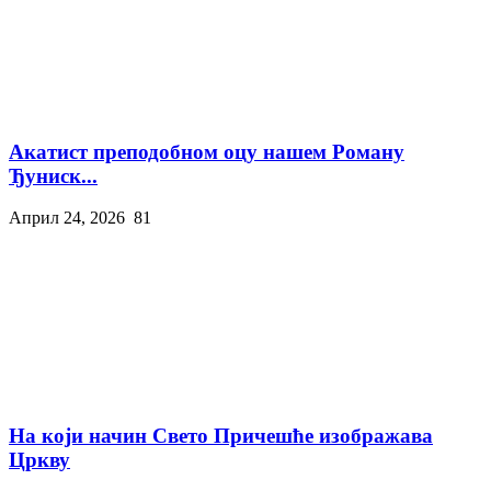
Акатист преподобном оцу нашем Роману
Ђуниск...
Април 24, 2026
81
На који начин Свето Причешће изображава
Цркву