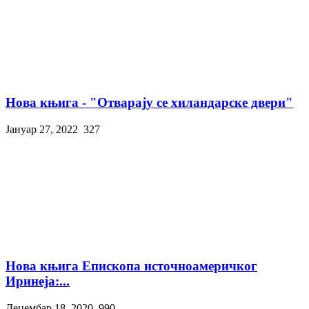
Нова књига - "Отварају се хиландарске двери"
Јануар 27, 2022
327
Нова књига Епископа источноамеричког
Иринеја:...
Децембар 18, 2020
990