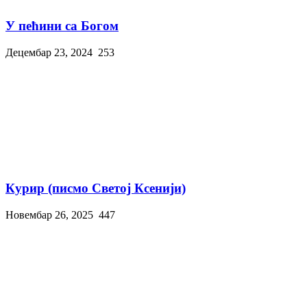
У пећини са Богом
Децембар 23, 2024
253
Курир (писмо Светој Ксенији)
Новембар 26, 2025
447