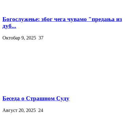
Богослужење: због чега чувамо "предања из
дуб...
Октобар 9, 2025
37
Беседа о Страшном Суду
Август 20, 2025
24