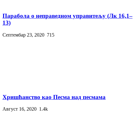
Парабола о неправедном управитељу (Лк 16,1–
13)
Септембар 23, 2020
715
Хришћанство као Песма над песмама
Август 16, 2020
1.4k