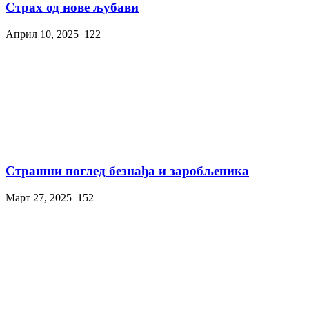
Страх од нове љубави
Април 10, 2025
122
Страшни поглед безнађа и заробљеника
Март 27, 2025
152