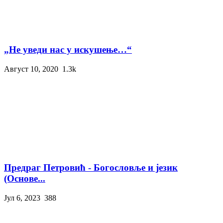
„Не уведи нас у искушење…“
Август 10, 2020
1.3k
Предраг Петровић - Богословље и језик
(Основе...
Јул 6, 2023
388