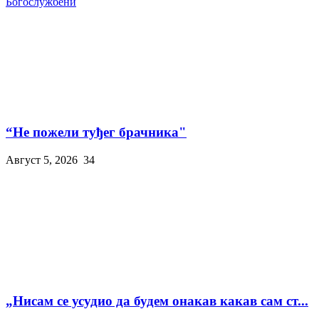
Богослужбени
“Не пожели туђег брачника"
Август 5, 2026
34
„Нисам се усудио да будем онакав какав сам ст...