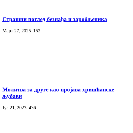
Страшни поглед безнађа и заробљеника
Март 27, 2025
152
Молитва за друге као пројава хришћанске
љубави
Јул 21, 2023
436