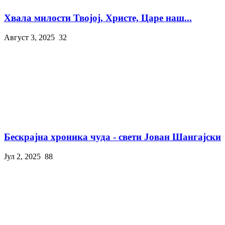
Хвала милости Твојој, Христе, Царе наш...
Август 3, 2025
32
Бескрајна хроника чуда - свети Јован Шангајски
Јул 2, 2025
88