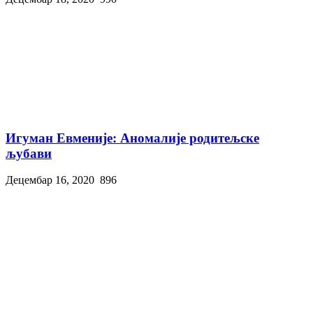
Игуман Евменије: Аномалије родитељске
љубави
Децембар 16, 2020
896