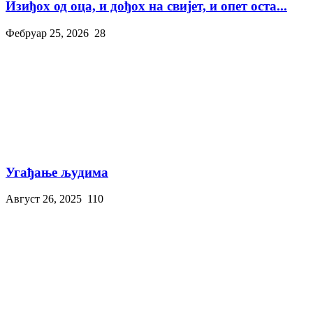
Изиђох од оца, и дођох на свијет, и опет оста...
Фебруар 25, 2026
28
Угађање људима
Август 26, 2025
110