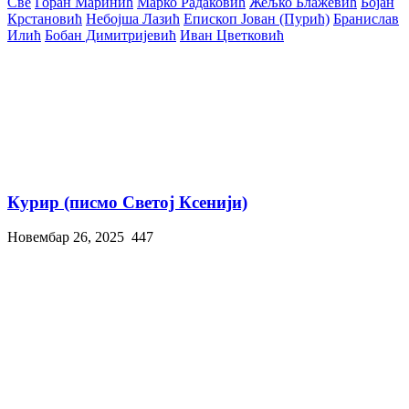
Све
Горан Маринић
Марко Радаковић
Жељко Блажевић
Бојан
Крстановић
Небојша Лазић
Епископ Јован (Пурић)
Бранислав
Илић
Бобан Димитријевић
Иван Цветковић
Курир (писмо Светој Ксенији)
Новембар 26, 2025
447