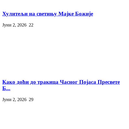
Хулитељи на светињу Мајке Божије
Јуни 2, 2026
22
Како доћи до тракица Часног Појаса Пресвете
Б...
Јуни 2, 2026
29