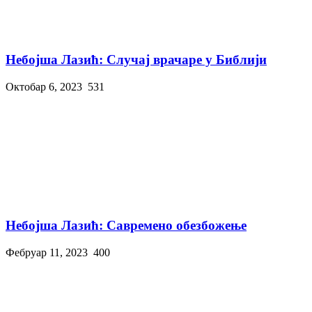
Небојша Лазић: Случај врачаре у Библији
Октобар 6, 2023
531
Небојша Лазић: Савремено обезбожење
Фебруар 11, 2023
400