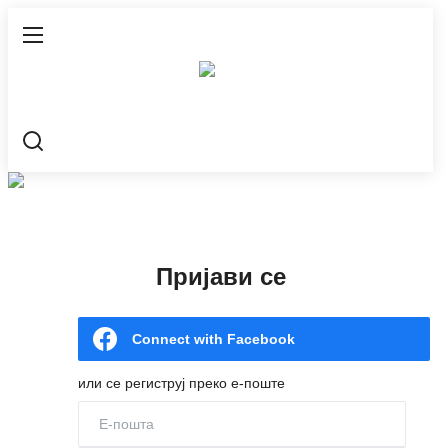
Пријави се
Регистрација
Насловна
Контакт
Пријави се
О нама
Живе Речи™ YouTube
Connect with Facebook
Текстови
или се региструј преко е-поште
Све
Библијски путокази