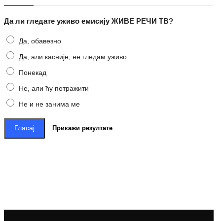
Да ли гледате уживо емисију ЖИВЕ РЕЧИ ТВ?
Да, обавезно
Да, али касније, не гледам уживо
Понекад
Не, али ћу потражити
Не и не занима ме
Гласај
Прикажи резултате