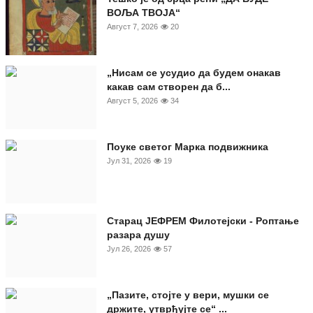
ВОЉА ТВОЈА“
Август 7, 2026
20
„Нисам се усудио да будем онакав
какав сам створен да б...
Август 5, 2026
34
Поуке светог Марка подвижника
Јул 31, 2026
19
Старац ЈЕФРЕМ Филотејски - Роптање
разара душу
Јул 26, 2026
57
„Пазите, стојте у вери, мушки се
држите, утврђујте се“ ...