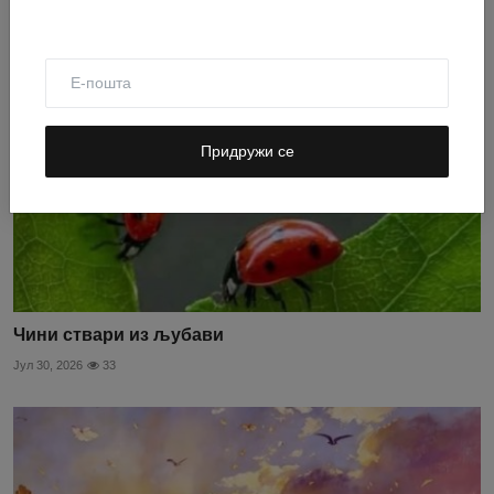
Придружи се
Чини ствари из љубави
Јул 30, 2026
33