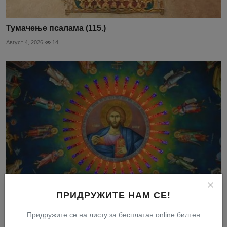
Тумачење псалама (115.)
Август 4, 2026
14
ПРИДРУЖИТЕ НАМ СЕ!
Не одвајајте се од Христа
Придружите се на листу за бесплатан online билтен
Август 3, 2026
28