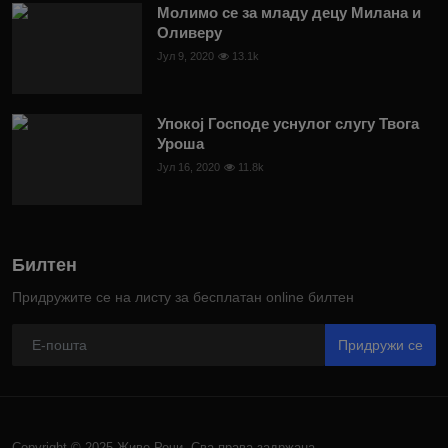
Молимо се за младу децу Милана и
Оливеру
Јул 9, 2020
13.1k
Упокој Господе уснулог слугу Твога
Уроша
Јул 16, 2020
11.8k
Билтен
Придружите се на листу за бесплатан online билтен
Придружи се
Copyright © 2025 Живе Речи. Сва права задржана.