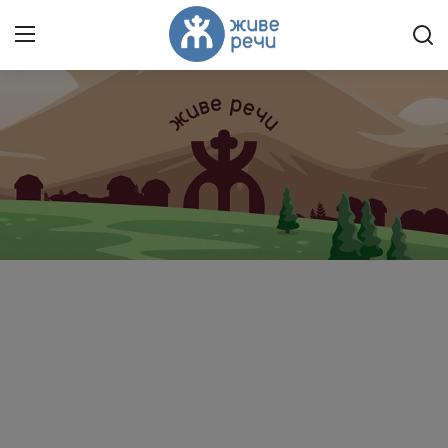
Пријави се
Регистрација
Насловна
Контакт
О нама
Живе Речи™ YouTube
Текстови
Преносимо