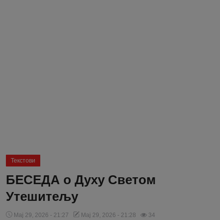
Блог
Молитва
Вести
Свето Писмо
Подржимо
Текстови
БЕСЕДА о Духу Светом
Утешитељу
Мај 29, 2026 - 21:27
Мај 29, 2026 - 21:28
34