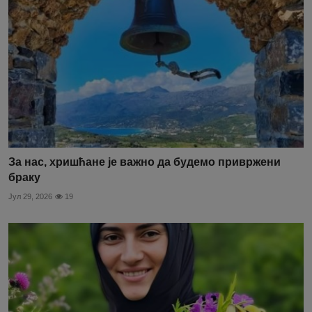
За нас, хришћане је важно да будемо привржени
браку
Јул 29, 2026
19