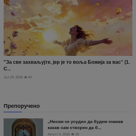
"За све захваљујте, јер је то воља Божија за вас“ (1.
С...
Јул 29, 2026
64
Препоручено
„Нисам се усудио да будем онакав
какав сам створен да б...
Август 5, 2026
19