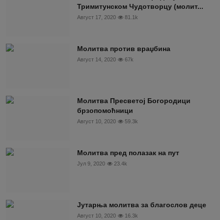
Тримитунском Чудотворцу (молит...
Август 17, 2020
81.1k
Молитва против враџбина
Август 14, 2020
67k
Молитва Пресветој Богородици
брзопомоћници
Август 10, 2020
59.3k
Молитва пред полазак на пут
Јул 9, 2020
23.4k
Јутарња молитва за благослов деце
Август 10, 2020
16.3k