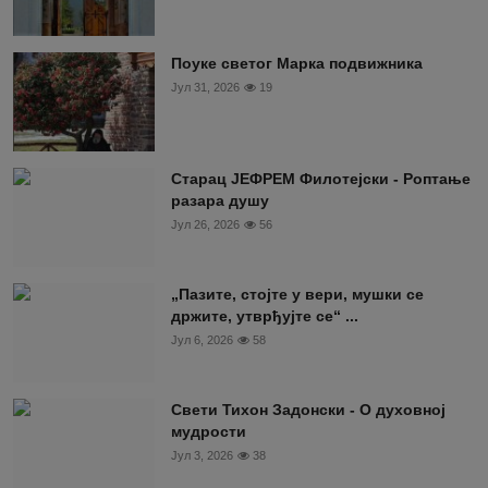
Поуке светог Марка подвижника
Јул 31, 2026
19
Старац ЈЕФРЕМ Филотејски - Роптање
разара душу
Јул 26, 2026
56
„Пазите, стојте у вери, мушки се
држите, утврђујте се“ ...
Јул 6, 2026
58
Свети Тихон Задонски - О духовној
мудрости
Јул 3, 2026
38