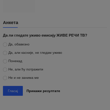
Анкета
Да ли гледате уживо емисију ЖИВЕ РЕЧИ ТВ?
Да, обавезно
Да, али касније, не гледам уживо
Понекад
Не, али ћу потражити
Не и не занима ме
Гласај
Прикажи резултате