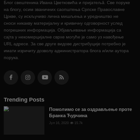
Блог свештеника Ивана Цветковића и пријатељâ. Све поруке
на блогу, осим званичних саопштења Српске Православне
Цркве, су искључиво лична мишљења и уредништво не
сноси никакву материјалну и кривичну одговорност услед
погрешних информација. Објављивање информација са
сајта у некомерцијалне сврхе могуће је само уз навођење
URL адресе. За све друге видове дистрибуције потребно је
имати изричиту дозволу администратора блога и/или аутора
порука.
Trending Posts
Помолимо се за оздрављење проте
Бранка Ћурчина
Јул 16, 2020
15.7k