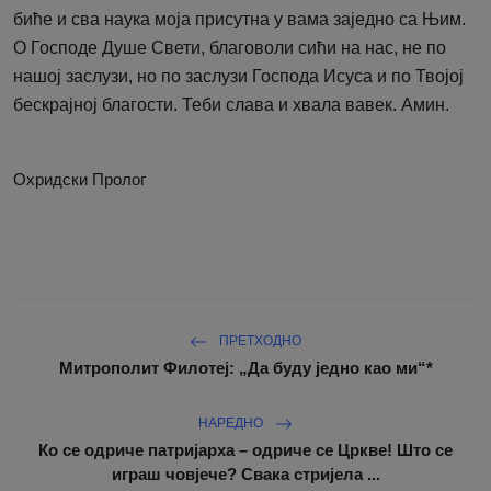
биће и сва наука моја присутна у вама заједно са Њим.
О Господе Душе Свети, благоволи сићи на нас, не по
нашој заслузи, но по заслузи Господа Исуса и по Твојој
бескрајној благости. Теби слава и хвала вавек. Амин.
Охридски Пролог
ПРЕТХОДНО
Митрополит Филотеј: „Да буду једно као ми“*
НАРЕДНО
Ко се одриче патријарха – одриче се Цркве! Што се
играш човјече? Свака стријела ...