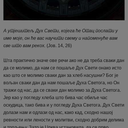
А утјешитељ Дух Свети, којега ће Отац послати у
име моје, он ће вас научити свему и напоменуће вам
све што вам рекох.
(Јов. 14, 26)
Шта практично значе ове речи ако не да треба сваки дан
да се молимо, да нам се пошаље Дух Свети онако исто
као што се молимо сваки дан за хлеб насушни? Бог је
вољан сваки дан да нам пошаље Духа Светога, но Он
тражи од нас, да се сваки дан молимо за Духа Светога.
Јер као у погледу хлеба што бива час обиље час
оскудица, тако бива и у погледу Духа Светога. Дух Свети
долази нам и одлази од нас, како кад, сходно нашој
ревности или лености у молитви, сходно добрим делима
и трпљењу. Зато је Црква установила, да се прво