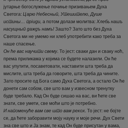
јутарње богослужење почиње призивањем Духа
Светога:
Царю Небесный, Утeшителю, Душе
истины… прiиди,
а потом долази молитва:
Хлебь нашъ
насущный даждъ намъ!
Зашто? Зато што без Духа
Светога ми не умемо ни хлеб употребити како треба за
наше спасење.
Он ће вас научити свему
. То јест: сваки дан и сваку ноћ,
према приликама у којима се будете налазили. Он ће
вас упутити, посаветовати, наставити шта треба да
мислите, шта треба да говорите, шта треба да чините.
Зато просите од Бога само Духа Светога, а остало Он ће
донети сам собом, све што вам у извесном тренутку
буде требало. Кад Он буде сишао на вас, ви ћете све
знати, све умети, све моћи што је потребно.
И напоменуће вам све што вам рекох
. То јест: не бојте
се, да ћете заборавити моју науку и моје речи. Дух Свети
зна све што и Ја знам, те кад Он буде присутан у вама,