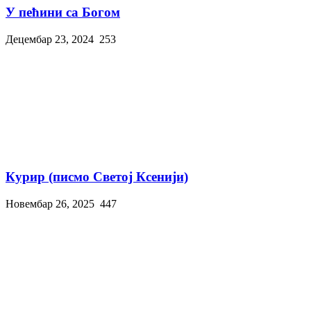
У пећини са Богом
Децембар 23, 2024
253
Курир (писмо Светој Ксенији)
Новембар 26, 2025
447