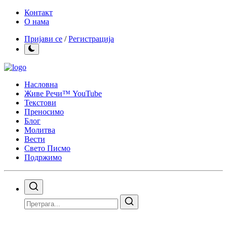
Контакт
О нама
Пријави се
/
Регистрација
Насловна
Живе Речи™ YouTube
Текстови
Преносимо
Блог
Молитва
Вести
Свето Писмо
Подржимо