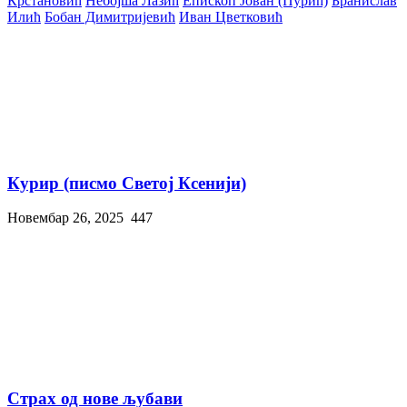
Крстановић
Небојша Лазић
Епископ Јован (Пурић)
Бранислав
Илић
Бобан Димитријевић
Иван Цветковић
Курир (писмо Светој Ксенији)
Новембар 26, 2025
447
Страх од нове љубави