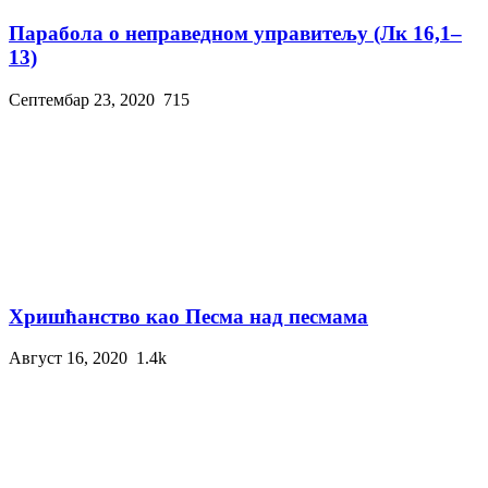
Парабола о неправедном управитељу (Лк 16,1–
13)
Септембар 23, 2020
715
Хришћанство као Песма над песмама
Август 16, 2020
1.4k