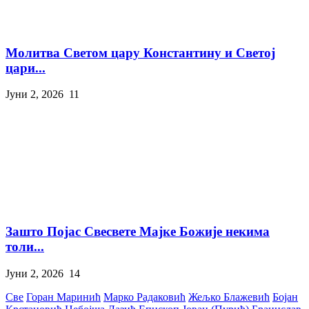
Молитва Светом цару Константину и Светој
цари...
Јуни 2, 2026
11
Зашто Појас Свесвете Мајке Божије некима
толи...
Јуни 2, 2026
14
Све
Горан Маринић
Марко Радаковић
Жељко Блажевић
Бојан