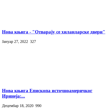
Нова књига - "Отварају се хиландарске двери"
Јануар 27, 2022
327
Нова књига Епископа источноамеричког
Иринеја:...
Децембар 18, 2020
990