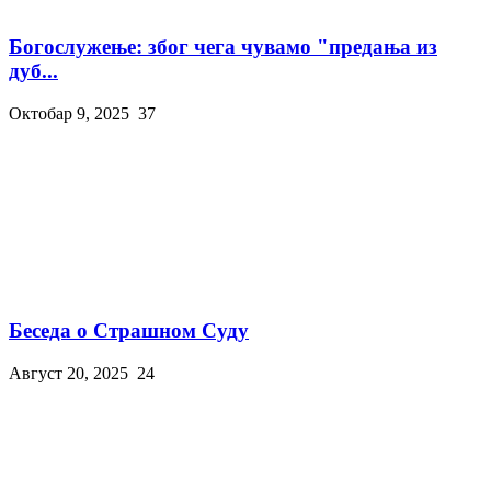
Богослужење: због чега чувамо "предања из
дуб...
Октобар 9, 2025
37
Беседа о Страшном Суду
Август 20, 2025
24