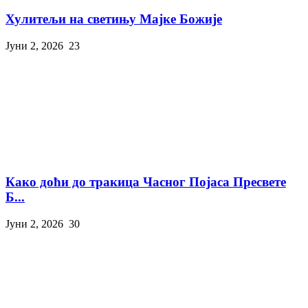
Хулитељи на светињу Мајке Божије
Јуни 2, 2026
23
Како доћи до тракица Часног Појаса Пресвете
Б...
Јуни 2, 2026
30