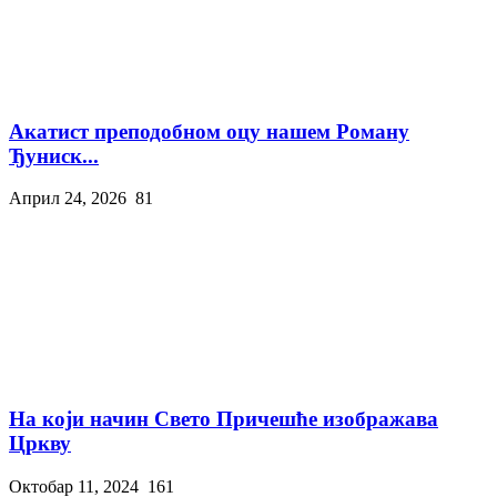
Акатист преподобном оцу нашем Роману
Ђуниск...
Април 24, 2026
81
На који начин Свето Причешће изображава
Цркву
Октобар 11, 2024
161