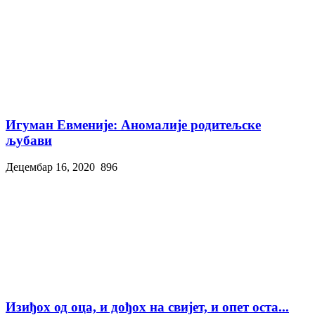
Игуман Евменије: Аномалије родитељске
љубави
Децембар 16, 2020
896
Изиђох од оца, и дођох на свијет, и опет оста...