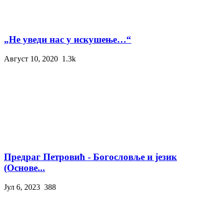
„Не уведи нас у искушење…“
Август 10, 2020
1.3k
Предраг Петровић - Богословље и језик
(Основе...
Јул 6, 2023
388