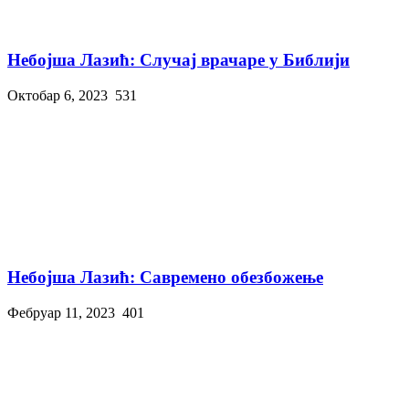
Небојша Лазић: Случај врачаре у Библији
Октобар 6, 2023
531
Небојша Лазић: Савремено обезбожење
Фебруар 11, 2023
401