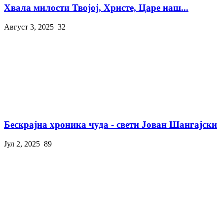
Хвала милости Твојој, Христе, Царе наш...
Август 3, 2025
32
Бескрајна хроника чуда - свети Јован Шангајски
Јул 2, 2025
89