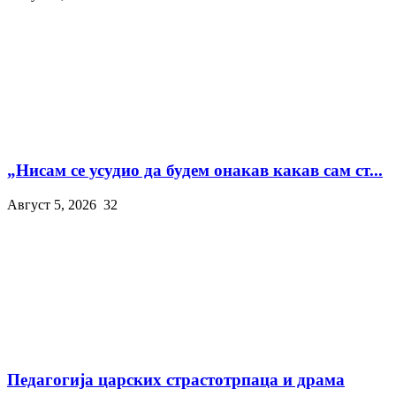
„Нисам се усудио да будем онакав какав сам ст...
Август 5, 2026
32
Педагогија царских страстотрпаца и драма