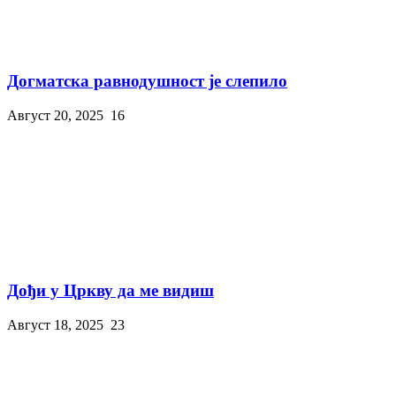
Догматска равнодушност је слепило
Август 20, 2025
16
Дођи у Цркву да ме видиш
Август 18, 2025
23