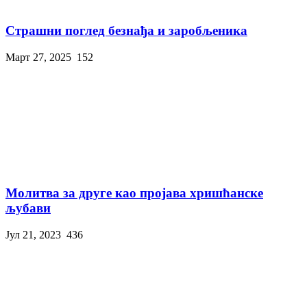
Страшни поглед безнађа и заробљеника
Март 27, 2025
152
Молитва за друге као пројава хришћанске
љубави
Јул 21, 2023
436