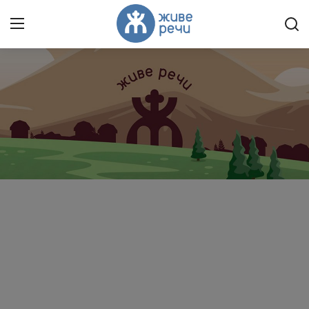
Пријави се
Регистрација
Насловна
Контакт
О нама
Живе Речи™ YouTube
Текстови
Преносимо