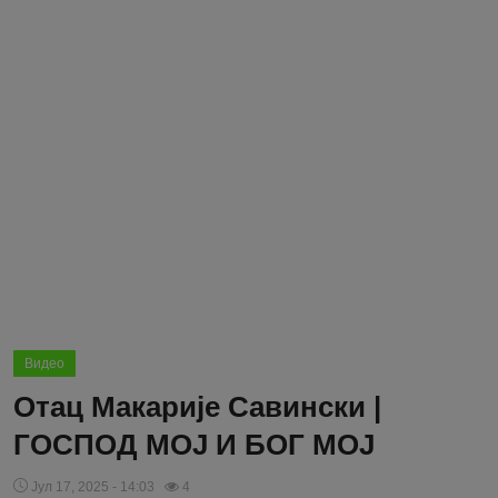
Блог
Молитва
Вести
Свето Писмо
Подржимо
Видео
Отац Макарије Савински |
ГОСПОД МОЈ И БОГ МОЈ
Јул 17, 2025 - 14:03
4