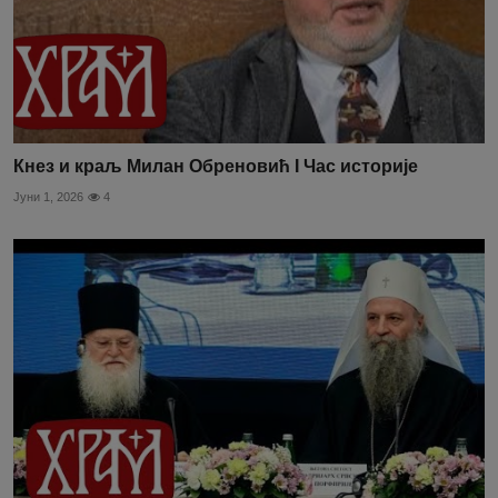
Кнез и краљ Милан Обреновић I Час историје
Јуни 1, 2026
4