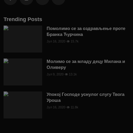
Trending Posts
Помолимо се за оздрављење проте
Бранка Ћурчина
Јул 16, 2020
15.7k
Молимо се за младу децу Милана и
Оливеру
Јул 9, 2020
13.1k
Упокој Господе уснулог слугу Твога
Уроша
Јул 16, 2020
11.8k