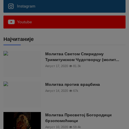
Instagram
Youtube
Најчитаније
Moлитва Светом Спиридону
Тримитунском Чудотворцу (молит...
Август 17, 2020
81.3k
Молитва против враџбина
Август 14, 2020
67k
Молитва Пресветој Богородици
брзопомоћници
Август 10, 2020
59.4k