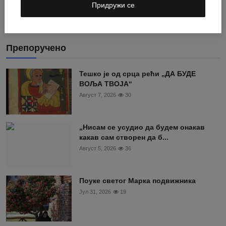
Мај 24, 2026
5
Придружи се
Препоручено
Тешко је од срца рећи „ДА БУДЕ
ВОЉА ТВОЈА“
Август 7, 2026
30
„Нисам се усудио да будем онакав
какав сам створен да б...
Август 5, 2026
36
Поуке светог Марка подвижника
Јул 31, 2026
19