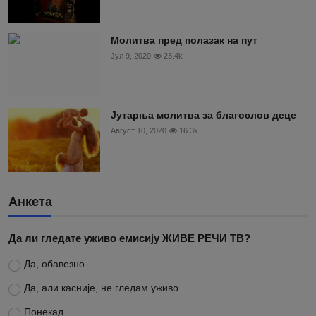
Молитва пред полазак на пут
Јул 9, 2020
23.4k
Јутарња молитва за благослов деце
Август 10, 2020
16.3k
Анкета
Да ли гледате уживо емисију ЖИВЕ РЕЧИ ТВ?
Да, обавезно
Да, али касније, не гледам уживо
Понекад