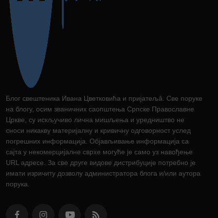
Блог свештеника Ивана Цветковића и пријатељâ. Све поруке
на блогу, осим званичних саопштења Српске Православне
Цркве, су искључиво лична мишљења и уредништво не
сноси никакву материјалну и кривичну одговорност услед
погрешних информација. Објављивање информација са
сајта у некомерцијалне сврхе могуће је само уз навођење
URL адресе. За све друге видове дистрибуције потребно је
имати изричиту дозволу администратора блога и/или аутора
порука.