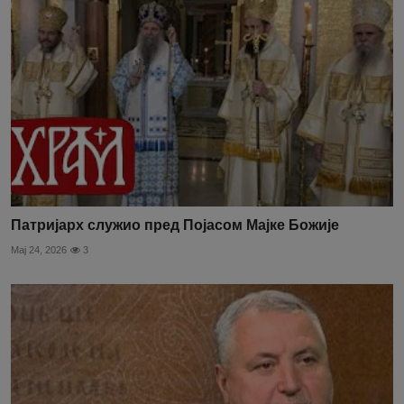
Патријарх служио пред Појасом Мајке Божије
Мај 24, 2026
3