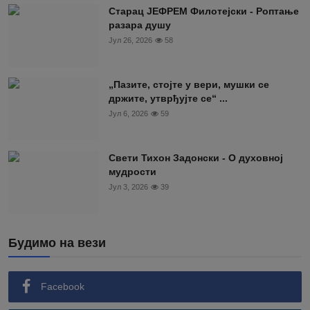
Старац ЈЕФРЕМ Филотејски - Роптање
разара душу
Јул 26, 2026
58
„Пазите, стојте у вери, мушки се
држите, утврђујте се“ ...
Јул 6, 2026
59
Свети Тихон Задонски - О духовној
мудрости
Јул 3, 2026
39
Будимо на вези
Facebook