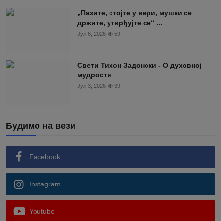
„Пазите, стојте у вери, мушки се
држите, утврђујте се“ ...
Јул 6, 2026
59
Свети Тихон Задонски - О духовној
мудрости
Јул 3, 2026
39
Будимо на вези
Facebook
Instagram
Youtube