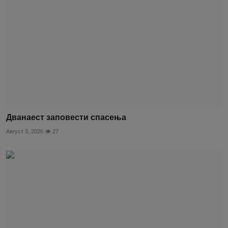
Дванаест заповести спасења
Август 3, 2026
27