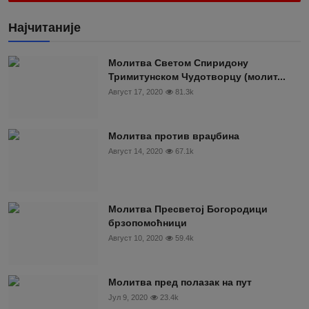
Најчитаније
Moлитва Светом Спиридону
Тримитунском Чудотворцу (молит...
Август 17, 2020
81.3k
Молитва против враџбина
Август 14, 2020
67.1k
Молитва Пресветој Богородици
брзопомоћници
Август 10, 2020
59.4k
Молитва пред полазак на пут
Јул 9, 2020
23.4k