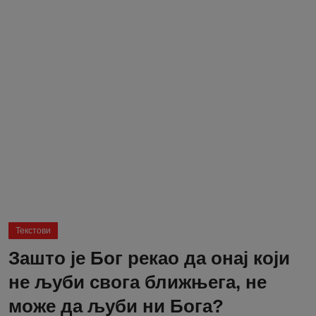
Блог
Молитва
Вести
Свето Писмо
Подржимо
Текстови
Зашто је Бог рекао да онај који
не љуби свога ближњега, не
може да љуби ни Бога?