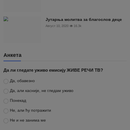
Јутарња молитва за благослов деце
Август 10, 2020
16.3k
Анкета
Да ли гледате уживо емисију ЖИВЕ РЕЧИ ТВ?
Да, обавезно
Да, али касније, не гледам уживо
Понекад
Не, али ћу потражити
Не и не занима ме