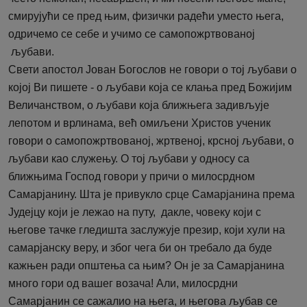
смирујући се пред њим, физички радећи уместо њега,
одричемо се себе и учимо се самопожртвованој
љубави.
Свети апостол Јован Богослов не говори о тој љубави о
којој Ви пишете - о љубави која се клања пред Божијим
Величанством, о љубави која ближњега задивљује
лепотом и врлинама, већ омиљени Христов ученик
говори о самопожртвованој, жртвеној, крсној љубави, о
љубави као служењу. О тој љубави у односу са
ближњима Господ говори у причи о милосрдном
Самарјанину. Шта је привукло срце Самарјанина према
Јудејцу који је лежао на путу, дакле, човеку који с
његове тачке гледишта заслужује презир, који хули на
самарјанску веру, и због чега би он требало да буде
кажњен ради општења са њим? Он је за Самарјанина
много гори од вашег возача! Али, милосрдни
Самарјанин се сажалио на њега, и његова љубав се