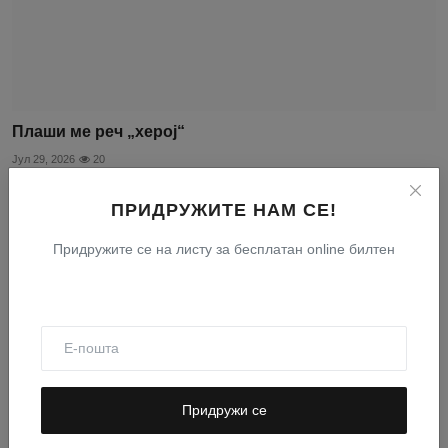
Плаши ме реч „херој“
Јул 29, 2026
20
ПРИДРУЖИТЕ НАМ СЕ!
Придружите се на листу за бесплатан online билтен
Придружи се