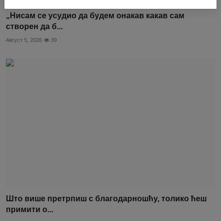
„Нисам се усудио да будем онакав какав сам
створен да б...
Август 5, 2026
39
Што више претрпиш с благодарношћу, толико ћеш
примити о...