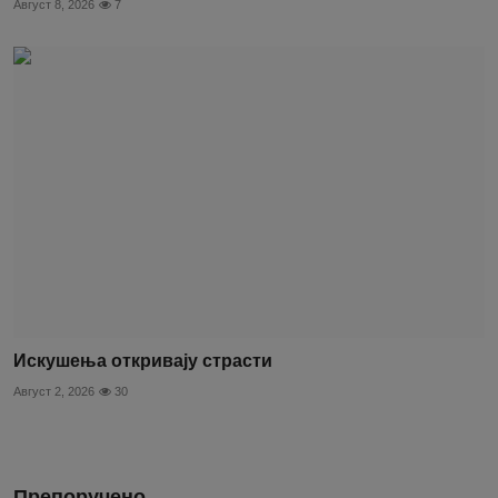
Август 8, 2026
7
Искушења откривају страсти
Август 2, 2026
30
Препоручено