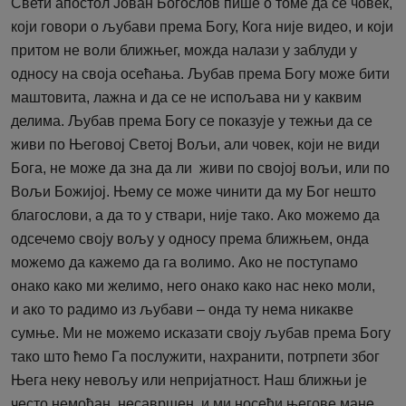
Свети апостол Јован Богослов пише о томе да се човек,
који говори о љубави према Богу, Кога није видео, и који
притом не воли ближњег, можда налази у заблуди у
односу на своја осећања. Љубав према Богу може бити
маштовита, лажна и да се не испољава ни у каквим
делима. Љубав према Богу се показује у тежњи да се
живи по Његовој Светој Вољи, али човек, који не види
Бога, не може да зна да ли живи по својој вољи, или по
Вољи Божијој. Њему се може чинити да му Бог нешто
благослови, а да то у ствари, није тако. Ако можемо да
одсечемо своју вољу у односу према ближњем, онда
можемо да кажемо да га волимо. Ако не поступамо
онако како ми желимо, него онако како нас неко моли,
и ако то радимо из љубави – онда ту нема никакве
сумње. Ми не можемо исказати своју љубав према Богу
тако што ћемо Га послужити, нахранити, потрпети због
Њега неку невољу или непријатност. Наш ближњи је
често немоћан, несавршен, и ми носећи његове мане,