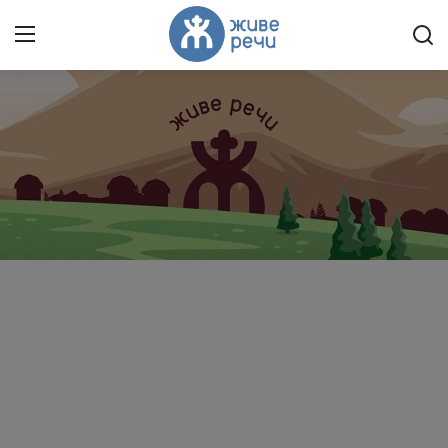
Пријави се
Регистрација
Насловна
Контакт
О нама
Живе Речи™ YouTube
Текстови
Преносимо