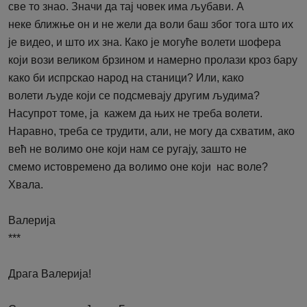
све то знао. Значи да тај човек има љубави. А
неке ближње он и не жели да воли баш због тога што их
је видео, и што их зна. Како је могуће волети шофера
који вози великом брзином и намерно пролази кроз бару
како би испрскао народ на станици? Или, како
волети људе који се подсмевају другим људима?
Насупрот томе, ја кажем да њих не треба волети.
Наравно, треба се трудити, али, не могу да схватим, ако
већ не волимо оне који нам се ругају, зашто не
смемо истовремено да волимо оне који нас воле?
Хвала.
Валерија
***
Драга Валерија!