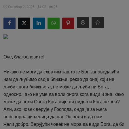
Октобар 2, 2025 - 14:08
25
Оче, благословите!
Никако не могу да схватим зашто је Бог, заповедајући
нам да љубимо своје ближње, рекао да онај који не
љуби свога ближњега, не може да љуби ни Бога,
односно, ако не уме да воли онога кога види и зна, како
може да воли Онога Кога није ни видео и Кога не зна?
Али, ако човек верује у Господа, онда је за њега
неоспорна чињеница да нас Он воли и да нам
жели добро. Верујући човек не мора да види Бога, да би