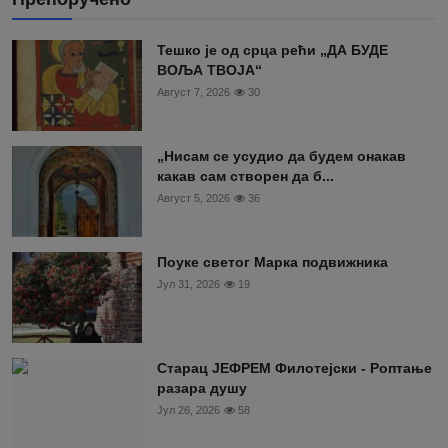
Тешко је од срца рећи „ДА БУДЕ
ВОЉА ТВОЈА“
Август 7, 2026
30
„Нисам се усудио да будем онакав
какав сам створен да б...
Август 5, 2026
36
Поуке светог Марка подвижника
Јул 31, 2026
19
Старац ЈЕФРЕМ Филотејски - Роптање
разара душу
Јул 26, 2026
58