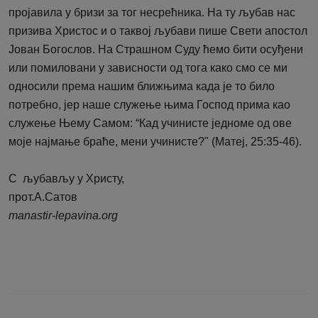
пројавила у бризи за тог несрећника. На ту љубав нас
призива Христос и о таквој љубави пише Свети апостол
Јован Богослов. На Страшном Суду ћемо бити осуђени
или помиловани у зависности од тога како смо се ми
односили према нашим ближњима када је то било
потребно, јер наше служење њима Господ прима као
служење Њему Самом: “Кад учинисте једноме од ове
моје најмање браће, мени учинисте?" (Матеј, 25:35-46).
С љубављу у Христу,
прот.А.Сатов
manastir-lepavina.org