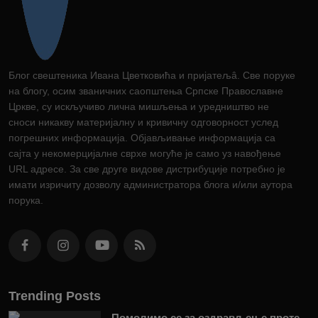
Блог свештеника Ивана Цветковића и пријатељâ. Све поруке
на блогу, осим званичних саопштења Српске Православне
Цркве, су искључиво лична мишљења и уредништво не
сноси никакву материјалну и кривичну одговорност услед
погрешних информација. Објављивање информација са
сајта у некомерцијалне сврхе могуће је само уз навођење
URL адресе. За све друге видове дистрибуције потребно је
имати изричиту дозволу администратора блога и/или аутора
порука.
Trending Posts
Помолимо се за оздрављење проте