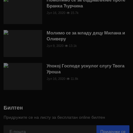
Бранка Ћурчина
Јул 16, 2020
15.7k
Молимо се за младу децу Милана и
Оливеру
Јул 9, 2020
13.1k
Упокој Господе уснулог слугу Твога
Уроша
Јул 16, 2020
11.8k
Билтен
Придружите се на листу за бесплатан online билтен
Придружи се