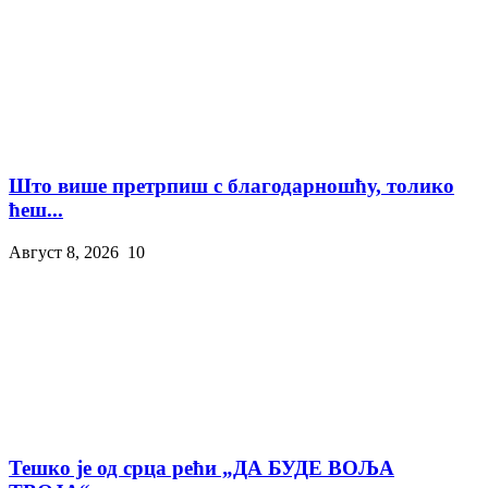
Што више претрпиш с благодарношћу, толико
ћеш...
Август 8, 2026
10
Тешко је од срца рећи „ДА БУДЕ ВОЉА