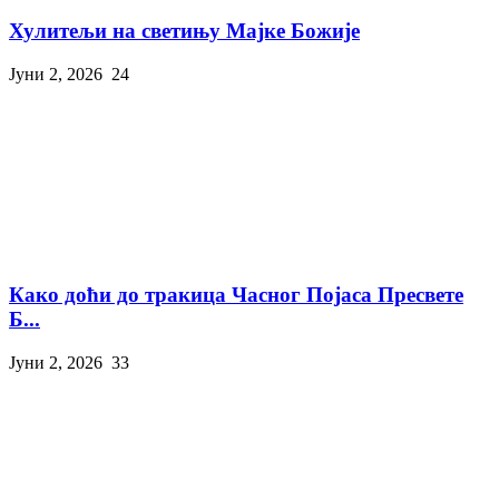
Хулитељи на светињу Мајке Божије
Јуни 2, 2026
24
Како доћи до тракица Часног Појаса Пресвете
Б...
Јуни 2, 2026
33