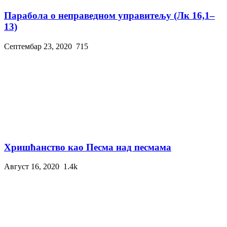
Парабола о неправедном управитељу (Лк 16,1–
13)
Септембар 23, 2020
715
Хришћанство као Песма над песмама
Август 16, 2020
1.4k