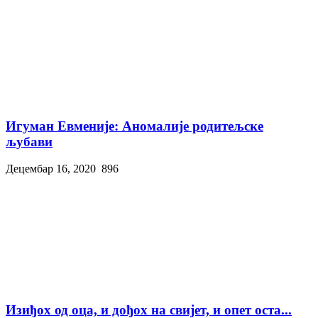
Игуман Евменије: Аномалије родитељске
љубави
Децембар 16, 2020
896
Изиђох од оца, и дођох на свијет, и опет оста...