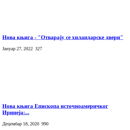
Нова књига - "Отварају се хиландарске двери"
Јануар 27, 2022
327
Нова књига Епископа источноамеричког
Иринеја:...
Децембар 18, 2020
990