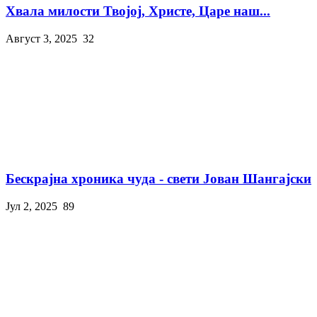
Хвала милости Твојој, Христе, Царе наш...
Август 3, 2025
32
Бескрајна хроника чуда - свети Јован Шангајски
Јул 2, 2025
89