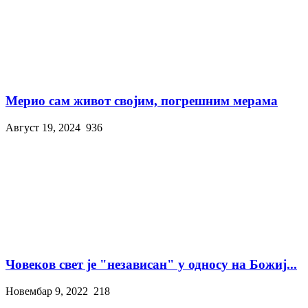
Мерио сам живот својим, погрешним мерама
Август 19, 2024
936
Човеков свет је "независан" у односу на Божиј...
Новембар 9, 2022
218