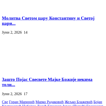
Молитва Светом цару Константину и Светој
цари...
Јуни 2, 2026
14
Зашто Појас Свесвете Мајке Божије некима
толи...
Јуни 2, 2026
17
Све
Горан Маринић
Марко Радаковић
Жељко Блажевић
Бојан