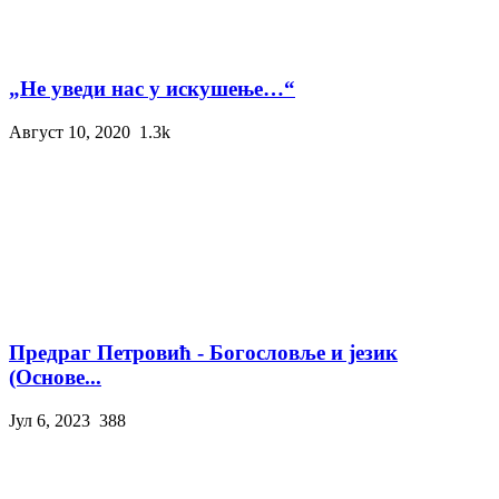
„Не уведи нас у искушење…“
Август 10, 2020
1.3k
Предраг Петровић - Богословље и језик
(Основе...
Јул 6, 2023
388