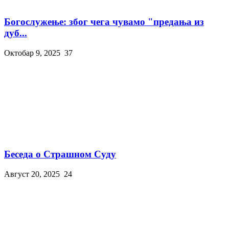
Богослужење: због чега чувамо "предања из
дуб...
Октобар 9, 2025
37
Беседа о Страшном Суду
Август 20, 2025
24