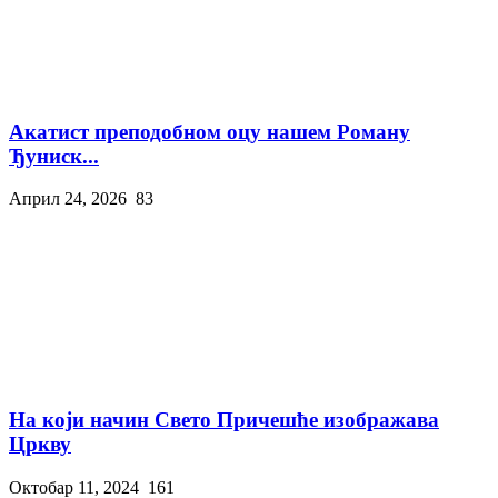
Акатист преподобном оцу нашем Роману
Ђуниск...
Април 24, 2026
83
На који начин Свето Причешће изображава
Цркву
Октобар 11, 2024
161