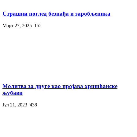
Страшни поглед безнађа и заробљеника
Март 27, 2025
152
Молитва за друге као пројава хришћанске
љубави
Јул 21, 2023
438