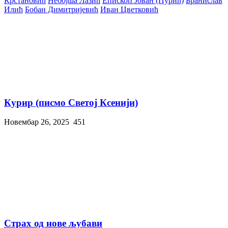
Крстановић
Небојша Лазић
Епископ Јован (Пурић)
Бранислав
Илић
Бобан Димитријевић
Иван Цветковић
Курир (писмо Светој Ксенији)
Новембар 26, 2025
451
Страх од нове љубави