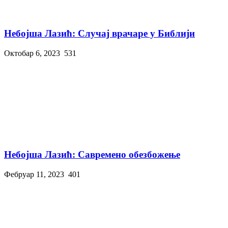
Небојша Лазић: Случај врачаре у Библији
Октобар 6, 2023
531
Небојша Лазић: Савремено обезбожење
Фебруар 11, 2023
401