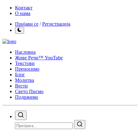
Контакт
О нама
Пријави се
/
Регистрација
Насловна
Живе Речи™ YouTube
Текстови
Преносимо
Блог
Молитва
Вести
Свето Писмо
Подржимо