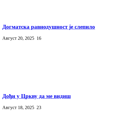
Догматска равнодушност је слепило
Август 20, 2025
16
Дођи у Цркву да ме видиш
Август 18, 2025
23