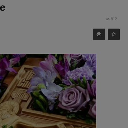
е
812