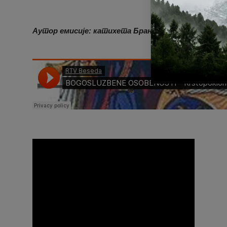
Аутор емисије: катихета Бранислав Илић