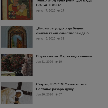
Тешко је од срца рећи „ДА БУДЕ
ВОЉА ТВОЈА“
Август 7, 2026
17
„Нисам се усудио да будем
онакав какав сам створен да б...
Август 5, 2026
33
Поуке светог Марка подвижника
Јул 31, 2026
19
Старац ЈЕФРЕМ Филотејски -
Роптање разара душу
Јул 26, 2026
57