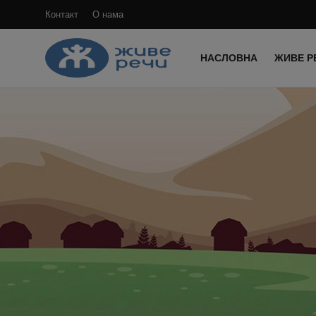
Контакт
О нама
НАСЛОВНА
ЖИВЕ Р
Пријави
се
Регистрација
Насловна
Контакт
О нама
Живе Речи™ YouTube
Текстови
Преносимо