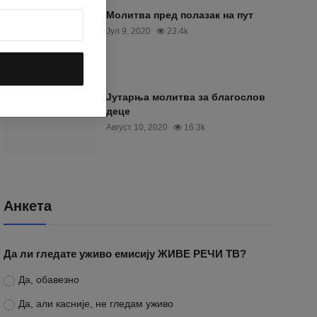
Молитва пред полазак на пут
Јул 9, 2020
23.4k
Јутарња молитва за благослов
деце
Август 10, 2020
16.3k
Анкета
Да ли гледате уживо емисију ЖИВЕ РЕЧИ ТВ?
Да, обавезно
Да, али касније, не гледам уживо