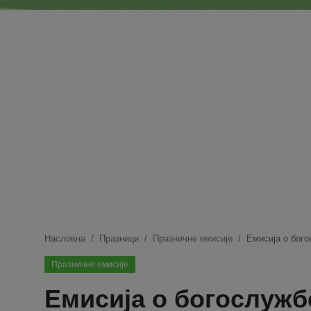
Блог
Молитва
Вести
Свето Писмо
Подржимо
Насловна
Празници
Празничне емисије
Емисија о бог
Празничне емисије
Емисија о богослуж