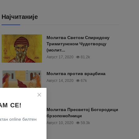
Најчитаније
Moлитва Светом Спиридону
Тримитунском Чудотворцу
(молит...
Август 17, 2020
81.2k
Молитва против враџбина
Август 14, 2020
67k
АМ СЕ!
Молитва Пресветој Богородици
брзопомоћници
тан online билтен
Август 10, 2020
59.3k