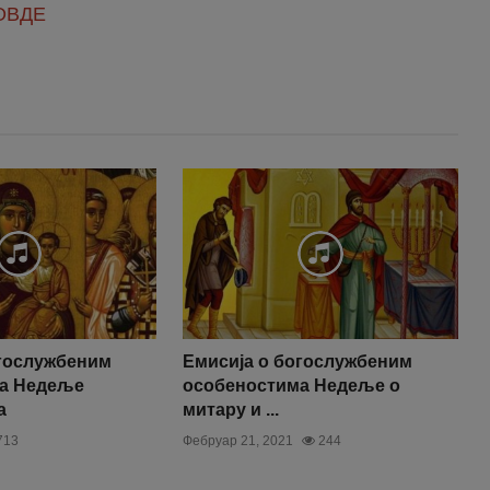
ОВДЕ
ла Вам!
огослужбеним
Емисија о богослужбеним
а Недеље
особеностима Недеље о
а
митару и ...
713
Фебруар 21, 2021
244