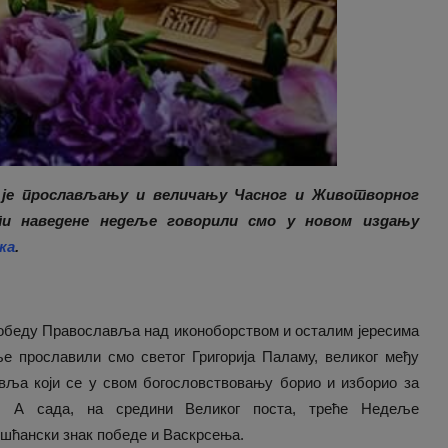
 је прослављању и величању Часног и Животворног
ти наведене недеље говорили смо у новом издању
ка
.
обеду Православља над иконоборством и осталим јересима
е прославили смо светог Григорија Паламу, великог међу
ља који се у свом богословствовању борио и изборио за
а. А сада, на средини Великог поста, треће Недеље
шћански знак победе и Васкрсења.