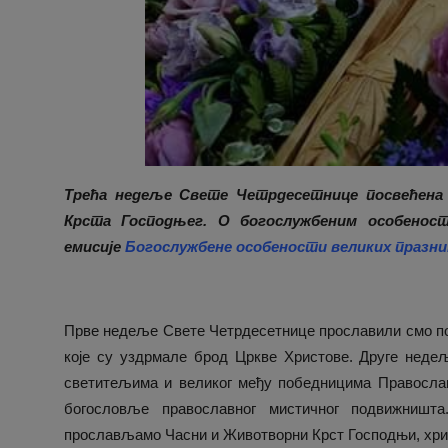
Трећа недеље Свете Четрдесетнице посвећена
Крста Господњег. О богослужбеним особенос
емисије
Богослужбене особености великих празни
Прве недеље Свете Четрдесетнице прославили смо п
које су уздрмале брод Цркве Христове. Друге недељ
светитељима и великог међу победницима Православ
богословље православног мистичног подвижништ
прослављамо Часни и Животворни Крст Господњи, хри