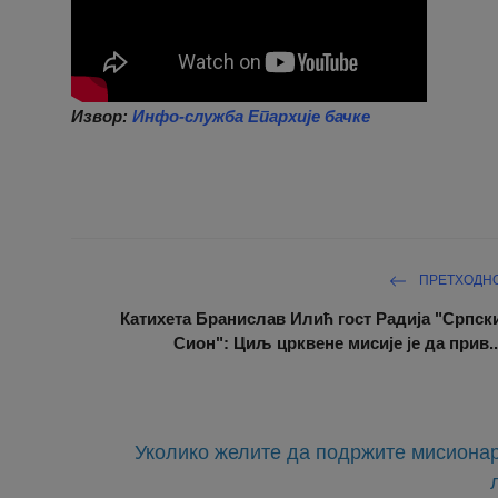
Извор:
Инфо-служба Епархије бачке
ПРЕТХОДН
Катихета Бранислав Илић гост Радија "Српск
Сион": Циљ црквене мисије је да прив..
Уколико желите да подржите мисионар