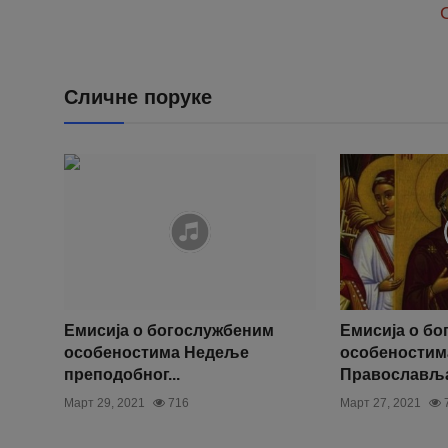
Хва
Сличне поруке
Емисија о богослужбеним
Емисија о б
особеностима Недеље
особеностим
преподобног...
Православљ
Март 29, 2021
716
Март 27, 2021