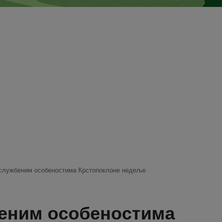
ослужбеним особеностима Крстопоклоне недеље
беним особеностима