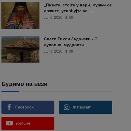
„Пазите, стојте у вери, мушки се
држите, утврђујте се“ ...
Јул 6, 2026
58
Свети Тихон Задонски - О
духовној мудрости
Јул 3, 2026
39
Будимо на вези
Facebook
Instagram
Youtube