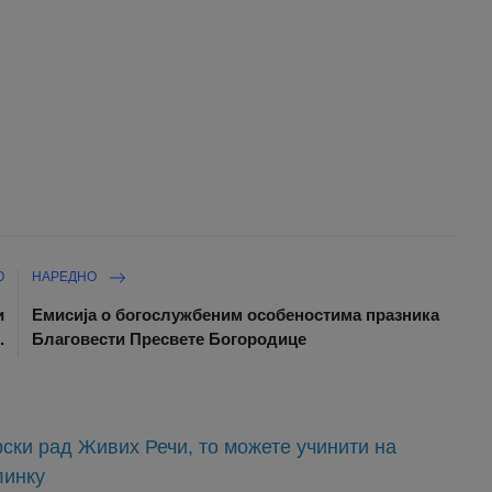
О
НАРЕДНО
и
Емисија о богослужбеним особеностима празника
.
Благовести Пресвете Богородице
ски рад Живих Речи, то можете учинити на
линку