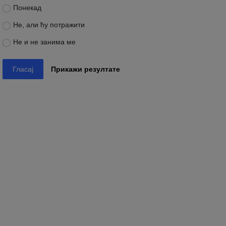
Понекад
Не, али ћу потражити
Не и не занима ме
Гласај
Прикажи резултате