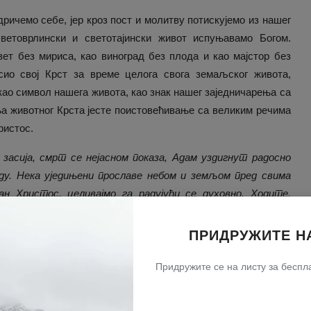
ричемо себе, јер кроз пост и молитву потискујемо из нашег
ветоврлински и светотајински живот испуњавамо Богом.
вет без мириса, као виноград без плода и као мајстор без
сио свој Крст за време целога свога земаљског живота,
као символ нашега живота, као знак нашег заједничарења са
 животног Крста јесте поистовећивање са великим речима
ристос.
засија, смрт се нејасном показа, Адам уздигнут радосно
еду. Нека уједињени прославе небом и земљом пред свима
н Христос, целивајмо га радујући се духовно. Ходите,
да, из гроба васкрсе Христос и подари спасење свима
ду из стварног извора изходећу, већ од извора Крста
ПРИДРУЖИТЕ Н
о клањајући му се. Васкрсао си Христе уништивши смрт,
дост небеског царства у земљу бесмртности.”
Придружите се на листу за беспла
недеље
)