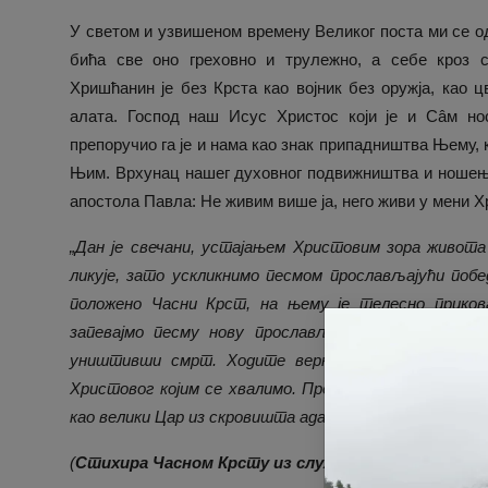
У светом и узвишеном времену Великог поста ми се од
бића све оно греховно и трулежно, а себе кроз с
Хришћанин је без Крста као војник без оружја, као ц
алата. Господ наш Исус Христос који је и Сâм но
препоручио га је и нама као знак припадништва Њему, 
Њим. Врхунац нашег духовног подвижништва и ношења
апостола Павла: Не живим више ја, него живи у мени Х
„Дан је свечани, устајањем Христовим зора живота 
ликује, зато ускликнимо песмом прослављајући поб
положено Часни Крст, на њему је телесно прикова
запевајмо песму нову прослављајући разрушење а
уништивши смрт. Ходите верни, захватите не во
Христовог којим се хвалимо. Просветљење задобим
као велики Цар из скровишта ада позвао си нас у ра
(
Стихира Часном Крсту из службе Крстопоклоне 