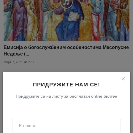
Емисија о богослужбеним особеностима Месопусне
Недеље (...
Март 7, 2021
273
ПРИДРУЖИТЕ НАМ СЕ!
Придружите се на листу за бесплатан online билтен