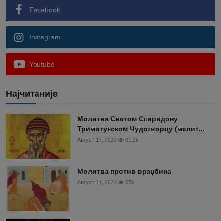
Facebook
Instagram
Youtube
Најчитаније
Moлитва Светом Спиридону
Тримитунском Чудотворцу (молит...
Август 17, 2020
81.2k
Молитва против враџбина
Август 14, 2020
67k