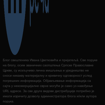
Блог свештеника Ивана Цветковића и пријатељâ. Све поруке
на блогу, осим званичних саопштења Српске Православне
Цркве, су искључиво лична мишљења и уредништво не
сноси никакву материјалну и кривичну одговорност услед
погрешних информација. Објављивање информација са
сајта у некомерцијалне сврхе могуће је само уз навођење
URL адресе. За све друге видове дистрибуције потребно је
имати изричиту дозволу администратора блога и/или аутора
порука.