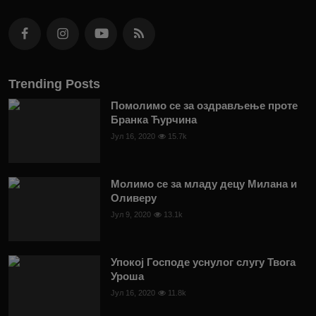
Trending Posts
Помолимо се за оздрављење проте
Бранка Ћурчина
Јул 16, 2020
15.7k
Молимо се за младу децу Милана и
Оливеру
Јул 9, 2020
13.1k
Упокој Господе уснулог слугу Твога
Уроша
Јул 16, 2020
11.8k