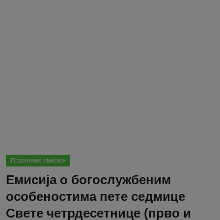
Блог
Молитва
Вести
Свето Писмо
Подржимо
Празничне емисије
Емисија о богослужбеним
особеностима пете седмице
Свете четрдесетнице (прво и