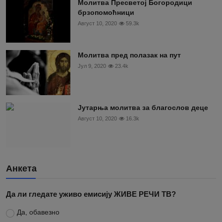
Молитва Пресветој Богородици
брзопомоћници
Август 10, 2020
59.3k
Молитва пред полазак на пут
Јул 9, 2020
23.4k
Јутарња молитва за благослов деце
Август 10, 2020
16.3k
Анкета
Да ли гледате уживо емисију ЖИВЕ РЕЧИ ТВ?
Да, обавезно