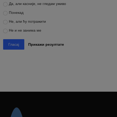
Да, али касније, не гледам уживо
Понекад
Не, али ћу потражити
Не и не занима ме
Гласај
Прикажи резултате