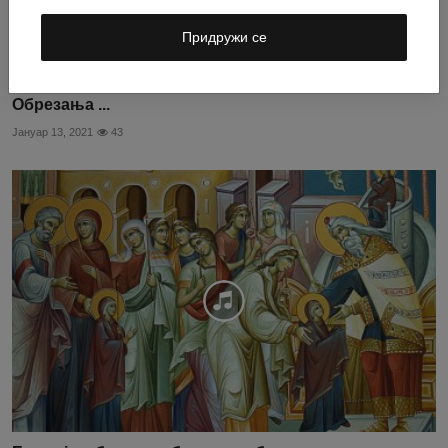
Придружи се
Емисија о богослужбеним особеностима празникâ
Обрезања ...
Јануар 13, 2021
43