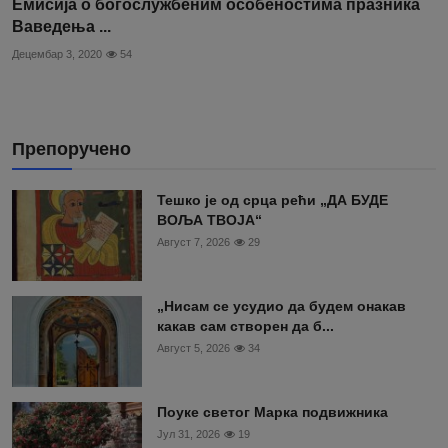
Емисија о богослужбеним особеностима празника
Ваведења ...
Децембар 3, 2020
54
Препоручено
Тешко је од срца рећи „ДА БУДЕ
ВОЉА ТВОЈА“
Август 7, 2026
29
„Нисам се усудио да будем онакав
какав сам створен да б...
Август 5, 2026
34
Поуке светог Марка подвижника
Јул 31, 2026
19