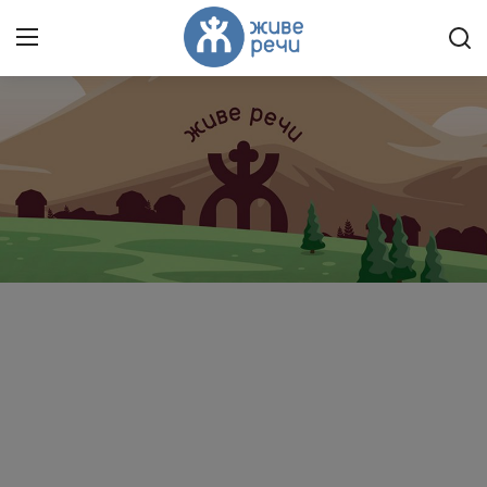
Пријави се
Регистрација
Насловна
Контакт
О нама
Живе Речи™ YouTube
Текстови
Преносимо