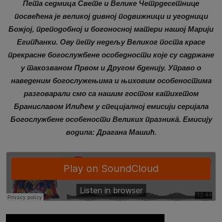
Пета седмица Свете и Велике Четрдесетнице
посвећена је великој дивној подвижници и угодници
Божјој, преподобној и богоносној матери нашој Марији
Египћанки. Ову пету недељу Великог поста красе
прекрасне богослужбене особедности које су садржане
у такозваном Првом и Другом бденију. Управо о
наведеним богослужењима и њиховим особеностима
разговарали смо са нашим гостом катихетом
Браниславом Илићем у специјалној емисији серијала
Богослужбене особености Великих празникâ. Емисију
водила: Драгана Машић.