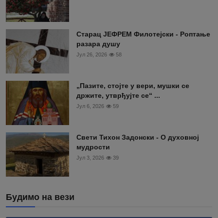
Старац ЈЕФРЕМ Филотејски - Роптање
разара душу
Јул 26, 2026
58
„Пазите, стојте у вери, мушки се
држите, утврђујте се“ ...
Јул 6, 2026
59
Свети Тихон Задонски - О духовној
мудрости
Јул 3, 2026
39
Будимо на вези