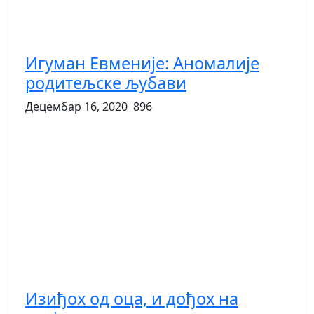
Игуман Евменије: Аномалије
родитељске љубави
Децембар 16, 2020
896
Изиђох од оца, и дођох на