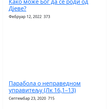
Како може Бог да се роди од
Дјеве?
Фебруар 12, 2022
373
Парабола о неправедном
управитељу (Лк 16,1–13)
Септембар 23, 2020
715