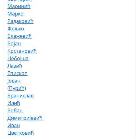
Маринић
Марко
Радаковић
Жељко
Блажевић
Бојан
Крстановић
Небојша
Лазић
Епископ
Јован
(Пурић)
Бранислав
Илић
Бобан
Димитријевић
Иван
Цветковић