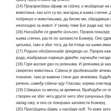
(14)
Проузрасташ траву за стоку, и житарице на
животиње, као што су во, магарац и њима сличне.
побринуо о животињама, да бисмо ми, обрадивши 
неопходно за живот. У свему томе Бог ради нас тв
(16)
Наситиће се дрвеће пољско.
Пророк показује 
њима слично, расте по заповести Божијој. Оно (дрв
циљева, тако и због тога, да би птице на њима има
(17)
Родино обиталиште предводи их.
Пророк каже
рода, изабравши највише дрвеће, најчешће гнезди на
(18)
Горе високе дао си јеленима.
И јеленима је као
свирепих животиња.
Стена је прибежиште зечеви
планине, тако је камене стене дао зечевима. Будући
речено,
између стена чују Гласови,
којима очиглед
(19)
Створио си месец за времена.
Враћајући се оп
створен ни због чега другог него због рачунања (б
запад свој,
и оно се покорава заповести Божијој.
(20)
Простиреш таму, и настаје ноћ.
То каже зато