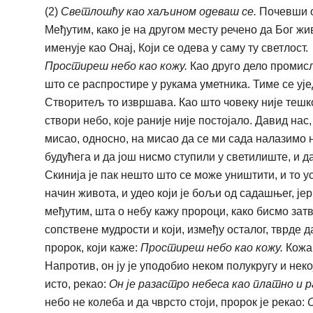
(2)
Светлошћу као хаљином одеваш се.
Почевши о
Међутим, како је на другом месту речено да Бог жи
именује као Онај, Који се одева у саму ту светлост.
Простиреш небо као кожу.
Као друго дело промисл
што се распростире у рукама уметника. Тиме се уј
Створитељ то извршава. Као што човеку није тешко
створи небо, које раније није постојало. Давид на
мисао, односно, на мисао да се ми сада налазимо н
будућега и да још нисмо ступили у светилиште, и д
Скинија је пак нешто што се може уништити, и то у
начин живота, и удео који је бољи од садашњег, је
међутим, шта о небу кажу пророци, како бисмо зат
сопствене мудрости и који, између осталог, тврде
пророк, који каже:
Простиреш небо као кожу.
Кожа 
Напротив, он ју је уподобио неком полукругу и неко
исто, рекао:
Он је разастро небеса као платно и 
небо не колеба и да чврсто стоји, пророк је рекао: