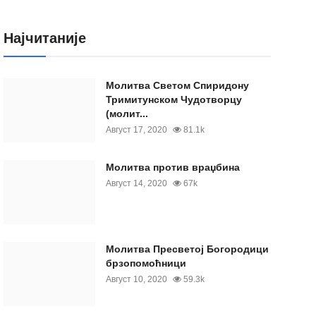
Најчитаније
Moлитва Светом Спиридону
Тримитунском Чудотворцу
(молит...
Август 17, 2020
81.1k
Молитва против враџбина
Август 14, 2020
67k
Молитва Пресветој Богородици
брзопомоћници
Август 10, 2020
59.3k