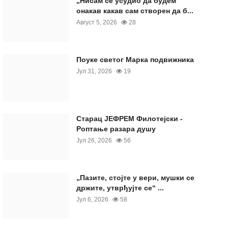
„Нисам се усудио да будем
онакав какав сам створен да б...
Август 5, 2026
28
Поуке светог Марка подвижника
Јул 31, 2026
19
Старац ЈЕФРЕМ Филотејски -
Роптање разара душу
Јул 26, 2026
56
„Пазите, стојте у вери, мушки се
држите, утврђујте се“ ...
Јул 6, 2026
58