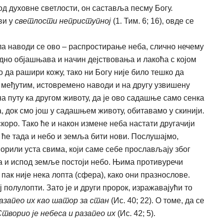
д духовне светлости, он саставља песму Богу.
ви у
светлости неприступној
(1. Тим. 6; 16), овде се
а наводи се ово – распростирање неба, слично нечему
едно објашњава и начин дејствовања и лакоћа с којом
 да рашири кожу, тако ни Богу није било тешко да
с, међутим, истовремено наводи и на другу узвишену
а путу ка другом животу, да је ово садашње само сенка
а, док смо још у садашњем животу, обитавамо у скинији.
скоро. Тако ће и након измене неба настати другачији
р ће тада и небо и земља бити нови. Послушајмо,
ворили уста свима, који саме себе прослављају због
 да и испод земље постоји небо. Њима противуречи
пак није нека лопта (сфера), како они празнослове.
ј полулопти. Зато је и други пророк, изражавајући то
разапео их као шатор за стан
(Ис. 40; 22). О томе, да се
Створио је небеса и разапео их
(Ис. 42; 5).