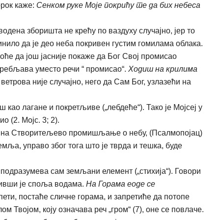
орок каже:
Сенком руке Моје покрићу те да бих небеса
водена зборишта не крећу по ваздуху случајно, јер то
инило да је део неба покривен густим гомилама облака.
оће да још јасније покаже да Бог Свој промисао
требљава уместо речи “ промисао“.
Ходиш на крилима
етрова није случајно, него да Сам Бог, узлазећи на
ш као лагане и покретљиве („лебдеће“). Тако је Мојсеј у
 (2. Мојс. 3; 2).
на Створитељево промишљање о небу, (Псалмопојац)
ља, управо због тога што је тврда и тешка, буде
подразумева сам земљани елемент („стихија“). Говори
живши је споља водама.
На Горама eoge се
опети, постаће сличне горама, и запретиће да потопе
м Твојом, коју означава реч „гром“ (7), оне се повлаче.