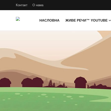
Контакт
О нама
НАСЛОВНА
ЖИВЕ РЕЧИ™ YOUTUBE
Пријави
се
Регистрација
Насловна
Контакт
О нама
Живе Речи™ YouTube
Текстови
Преносимо