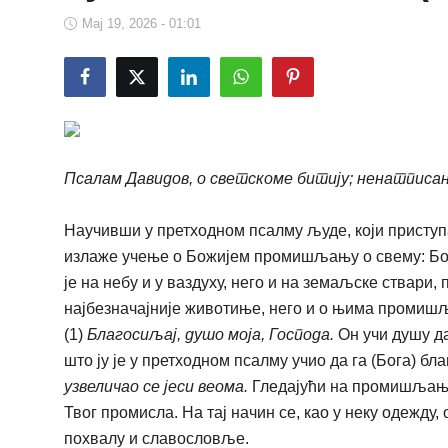
Мај 19, 2026 - 01:01
Псалам Давидов, о светскоме битију; ненатписан
Научивши у претходном псалму људе, који приступа
излаже учење о Божијем промишљању о свему: Бо
је на небу и у ваздуху, него и на земаљске ствари,
најбезначајније животиње, него и о њима промиш
(1)
Благосиљај, душо моја, Господа.
Он учи душу д
што ју је у претходном псалму учио да га (Бога) 
узвеличао се јеси веома.
Гледајући на промишљање
Твог промисла. На тај начин се, као у неку одежду
похвалу и славословље.