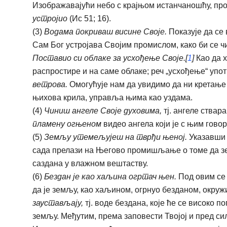
Изображавајући небо с крајњом истанчаношћу, пр
устројио
(Ис 51; 16).
(3)
Водама покриваш висине Cвoje.
Показује да се 
Сам Бог устројава Својим промислом, како би се ч
Поставио си облаке за усхођење Cвoje.[
1
]
Као да х
распростире и на саме облаке; реч „усхођење“ упо
ветрова.
Омогућује нам да увидимо да ни кретање в
њихова крила, управља њима као уздама.
(4)
Чиниш ангеле Cвoje духовима,
тј. ангеле ствара
пламену огњеном
видео ангела који је с њим говорио
(5)
Земљу утемељујеш на тврђи њеној.
Указавши 
сада прелази на Његово промишљање о томе да зем
саздана у влажном вештаству.
(6)
Бездан је као хаљина огртач њен.
Под овим се 
да је земљу, као хаљином, огрнуо безданом, окру
заустављају,
тј. воде бездана, које ће се високо п
земљу. Међутим, према заповести Твојој и пред сило