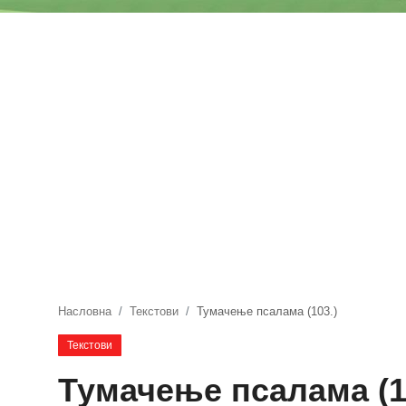
Блог
Молитва
Вести
Свето Писмо
Подржимо
Насловна
Текстови
Тумачење псалама (103.)
Текстови
Тумачење псалама (1