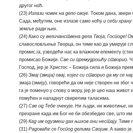
другог ноћ.
(23)
Излази човек на дело своје.
Током дана, звери б
Сада, међутим, оне излазе само ноћу
и себи храну
земље ради њих.
(24)
Како су величанствена дела Твоја, Господе!
Ок
славословљење Творца, он тиме као да умирује слу
промиc.ia, узводећи нас ка влажном елементу (стих
промисао Божији.
Све си премудрошћу створио.
Чу
Господ, јер је Христос – Божија сила и Божија прем
(26)
Змај (змија) овај, којег си створио да му се нар
змаја (змију), говорећи да ом није створен ни због 
га је поменуо у слову о мору, јер је цео наш живот
помућен и нападнут свирепим таласима.
(27)
Све од Тебе очекује.
Ни људи, ни животиње, ни
прехране када им Бог не би обезбедио све, што им 
(29)
Кад им одузмеш дах њихов они нестају.
Тиме п
(31)
Радоваће се Господ делима Својим.
А какво је