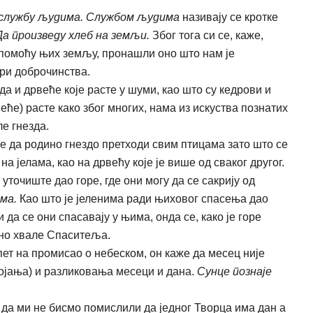
 службу људима. Службом људима
називају се кротке
Да произведу хлеб на земљи.
Због тога си се, каже,
помоћу њих земљу, пронашли оно што нам је
ори доброчинства.
да и дрвеће које расте у шуми, као што су кедрови и
еће) расте како због многих, нама из искуства познатих
ле гнезда.
 да родино гнездо претходи свим птицама зато што се
 јелама, као на дрвећу које је више од сваког другог.
 уточиште дао горе, где они могу да се сакрију од
ма.
Као што је јеленима ради њиховог спасења дао
 да се они спасавају у њима, онда се, како је горе
но хвале Спаситеља.
ет на промисао о небеском, он каже да месец није
ројања) и разликовања месеци и дана.
Сунце познаје
 да ми не бисмо помислили да једног Творца има дан а