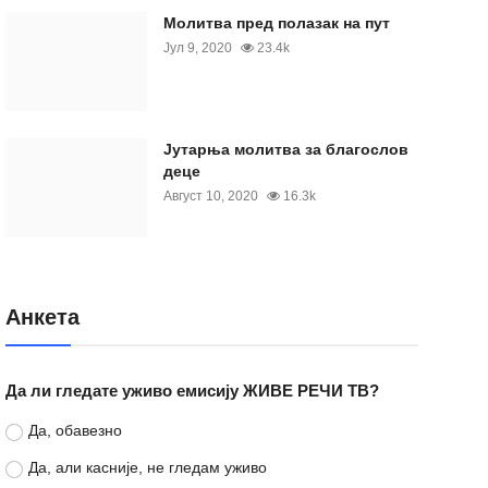
Молитва пред полазак на пут
Јул 9, 2020
23.4k
Јутарња молитва за благослов
деце
Август 10, 2020
16.3k
Анкета
Да ли гледате уживо емисију ЖИВЕ РЕЧИ ТВ?
Да, обавезно
Да, али касније, не гледам уживо