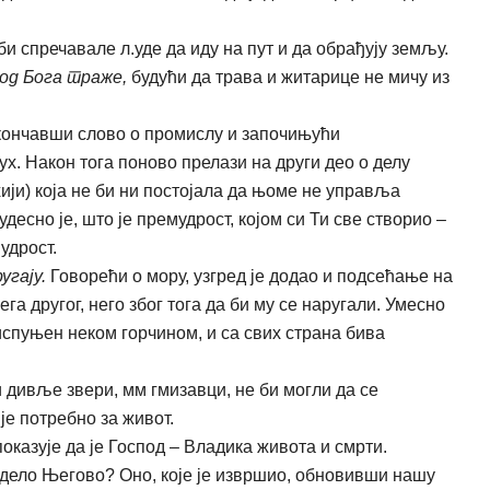
и спречавале л.уде да иду на пут и да обрађују земљу.
 од Бога траже,
будући да трава и житарице не мичу из
ончавши слово о промислу и започињући
х. Након тога поново прелази на други део о делу
ији) која не би ни постојала да њоме не управља
десно је, што је премудрост, којом си Ти све створио –
удрост.
угају.
Говорећи о мору, узгред је додао и подсећање на
чега другог, него због тога да би му се наругали. Умесно
 испуњен неком горчином, и са свих страна бива
 дивље звери, мм гмизавци, не би могли да се
је потребно за живот.
оказује да је Господ – Владика живота и смрти.
 дело Његово? Оно, које је извршио, обновивши нашу