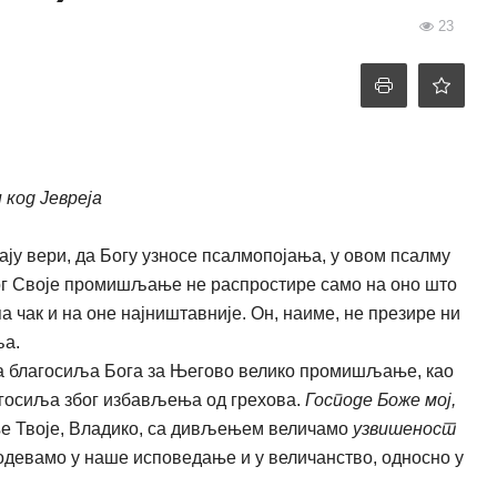
23
 код Јевреја
ју вери, да Богу узносе псалмопојања, у овом псалму
г Своје промишљање не распростире само на оно што
 па чак и на оне најништавније. Он, наиме, не презире ни
ља.
а благосиља Бога за Његово велико промишљање, као
благосиља због избављења од грехова.
Господе Боже мој,
 Твоје, Владико, са дивљењем величамо
узвишеност
, одевамо у наше исповедање и у величанство, односно у