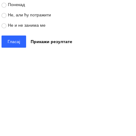
Понекад
Не, али ћу потражити
Не и не занима ме
Гласај
Прикажи резултате