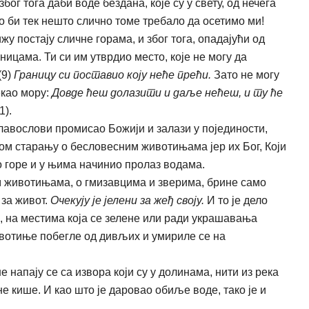
бог тога даби воде бездана, које су у свету, од нечега
ко би тек нешто слично томе требало да осетимо ми!
жу постају сличне горама, и због тога, опадајући од
ицама. Ти си им утврдио место, које не могу да
(9)
Границу си поставио коју неће прећи.
Зато не могу
екао мору:
Довде ћеш долазити и даље нећеш, и ту ће
1).
авослови промисао Божији и залази у појединости,
ом старању о бесловесним животињама јер их Бог, Који
као горе и у њима начинио пролаз водама.
 животињама, о гмизавцима и зверима, брине само
 за живот.
Очекују је јелени за жеђ своју.
И то је дело
а, на местима која се зелене или ради украшавања
животиње побегле од дивљих и умириле се на
 напају се са извора који су у долинама, нити из река
не кише. И као што је даровао обиље воде, тако је и