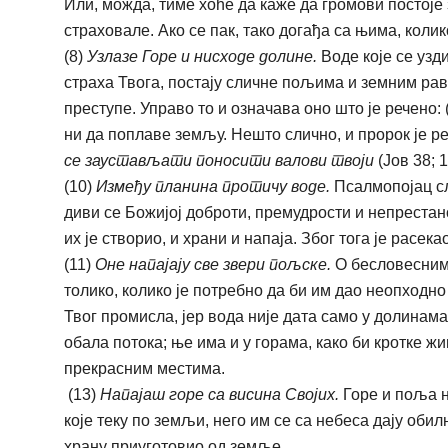
Или, можда, тиме хоће да каже да громови постоје з
страховале. Ако се пак, тако догађа са њима, коли
(8)
Узлазе Горе и нисходе долине.
Воде које се узди
страха Твога, постају сличне пољима и земним равн
преступе. Управо то и означава оно што је речено: 
ни да поплаве земљу. Нешто слично, и пророк је р
се заустављати поносити валови твоји
(Јов 38; 1
(10)
Између планина протичу воде.
Псалмопојац сл
диви се Божијој доброти, премудрости и непрестан
их је створио, и храни и напаја. Због тога је расе
(11)
Оне напајају све звери пољске.
О бесловесним
толико, колико је потребно да би им дао неопходно
Твог промисла, јер вода није дата само у долинам
обала потока; ње има и у горама, како би кротке 
прекрасним местима.
(13)
Напајаш горе са висина Својих.
Горе и поља не
које теку по земљи, него им се са небеса дају обил
храну приуготовио од земље.