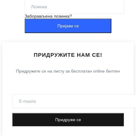
Књиге
Заборављена лозинка?
Поучни
Пријави се
Богословски
Богослужбени
Преносимо
ПРИДРУЖИТЕ НАМ СЕ!
Блог
Придружите се на листу за бесплатан online билтен
Све
Горан Маринић
Марко Радаковић
Жељко Блажевић
Бојан Крстановић
Придружи се
Небојша Лазић