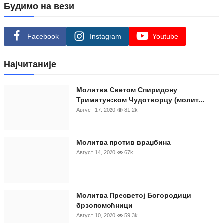
Будимо на вези
Facebook
Instagram
Youtube
Најчитаније
Moлитва Светом Спиридону
Тримитунском Чудотворцу (молит...
Август 17, 2020
81.2k
Молитва против враџбина
Август 14, 2020
67k
Молитва Пресветој Богородици
брзопомоћници
Август 10, 2020
59.3k