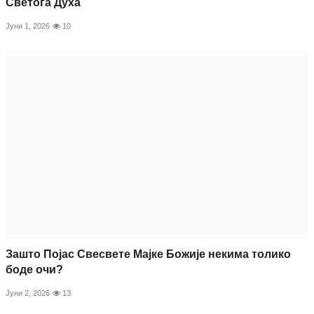
Светога Духа
Јуни 1, 2026
10
Зашто Појас Свесвете Мајке Божије некима толико
боде очи?
Јуни 2, 2026
13