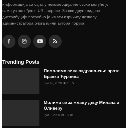
информација са сајта у некомерцијалне сврхе могуће је
само уз навођење URL адресе. За све друге видове
дистрибуције потребно је имати изричиту дозволу
администратора блога и/или аутора порука.
Trending Posts
Помолимо се за оздрављење проте
Бранка Ћурчина
Јул 16, 2020
15.7k
Молимо се за младу децу Милана и
Оливеру
Јул 9, 2020
13.1k