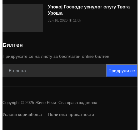
Упокој Господе уснулог слугу Твога
Уроша
Јул 16, 2020
11.8k
Билтен
Придружите се на листу за бесплатан online билтен
Придружи се
Copyright © 2025 Живе Речи. Сва права задржана.
Услови коришћења
Политика приватности