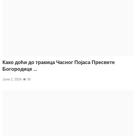
Како доћи до тракица Часног Појаса Пресвете
Богородице ...
Јуни 2, 2026
30