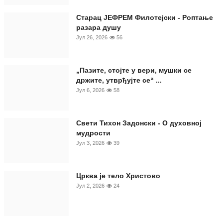
Старац ЈЕФРЕМ Филотејски - Роптање
разара душу
Јул 26, 2026
56
„Пазите, стојте у вери, мушки се
држите, утврђујте се“ ...
Јул 6, 2026
58
Свети Тихон Задонски - О духовној
мудрости
Јул 3, 2026
39
Црква је тело Христово
Јул 2, 2026
24