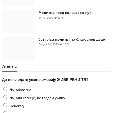
Молитва пред полазак на пут
Јул 9, 2020
23.4k
Јутарња молитва за благослов деце
Август 10, 2020
16.3k
Анкета
Да ли гледате уживо емисију ЖИВЕ РЕЧИ ТВ?
Да, обавезно
Да, али касније, не гледам уживо
Понекад