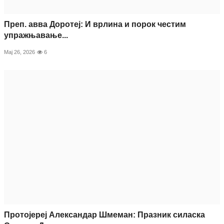
Преп. авва Доротеј: И врлина и порок честим
упражњавање...
Мај 26, 2026
6
Протојереј Александар Шмеман: Празник силаска