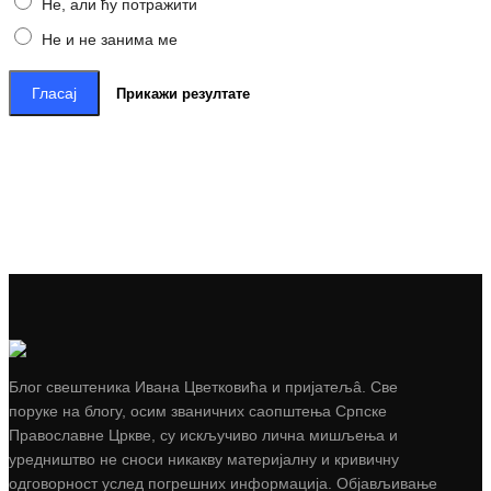
Не, али ћу потражити
Не и не занима ме
Гласај
Прикажи резултате
Блог свештеника Ивана Цветковића и пријатељâ. Све
поруке на блогу, осим званичних саопштења Српске
Православне Цркве, су искључиво лична мишљења и
уредништво не сноси никакву материјалну и кривичну
одговорност услед погрешних информација. Објављивање