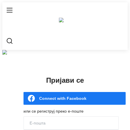
Пријави се
Регистрација
Насловна
Контакт
Пријави се
О нама
Живе Речи™ YouTube
Connect with Facebook
Текстови
или се региструј преко е-поште
Све
Библијски путокази