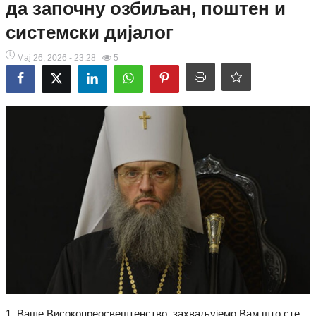
да започну озбиљан, поштен и
Најаве
системски дијалог
Вести из епархија СПЦ
Мај 26, 2026 - 23:28
5
Најаве "Живе речи ТВ"
Саопштења
Вести из помесних цркава
Вести из културе
Свето Писмо
Подржимо
1. Ваше Високопреосвештенство, захваљујемо Вам што сте