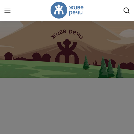
Пријави се
Регистрација
Насловна
Контакт
О нама
Живе Речи™ YouTube
Текстови
Преносимо