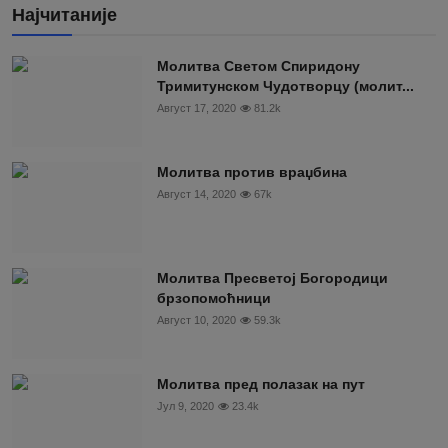
Најчитаније
Moлитва Светом Спиридону
Тримитунском Чудотворцу (молит...
Август 17, 2020
81.2k
Молитва против враџбина
Август 14, 2020
67k
Молитва Пресветој Богородици
брзопомоћници
Август 10, 2020
59.3k
Молитва пред полазак на пут
Јул 9, 2020
23.4k