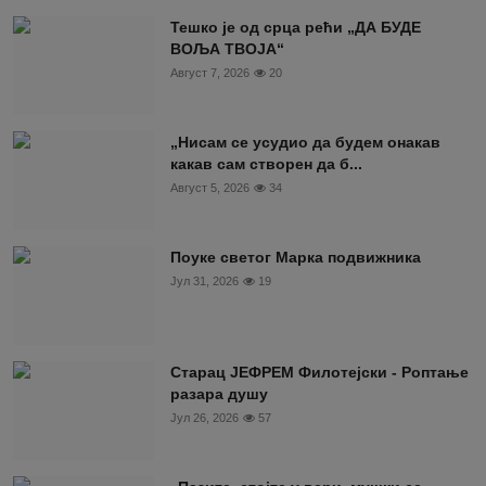
Тешко је од срца рећи „ДА БУДЕ
ВОЉА ТВОЈА“
Август 7, 2026
20
„Нисам се усудио да будем онакав
какав сам створен да б...
Август 5, 2026
34
Поуке светог Марка подвижника
Јул 31, 2026
19
Старац ЈЕФРЕМ Филотејски - Роптање
разара душу
Јул 26, 2026
57