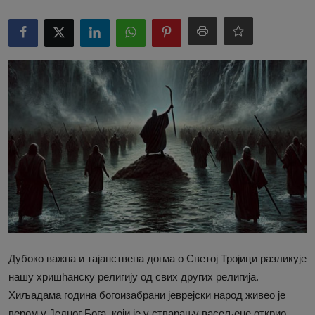
Дубоко важна и тајанствена догма о Светој Тројици разликује
нашу хришћанску религију од свих других религија.
Хиљадама година богоизабрани јеврејски народ живео је
вером у Једног Бога, који је у стварању васељене открио