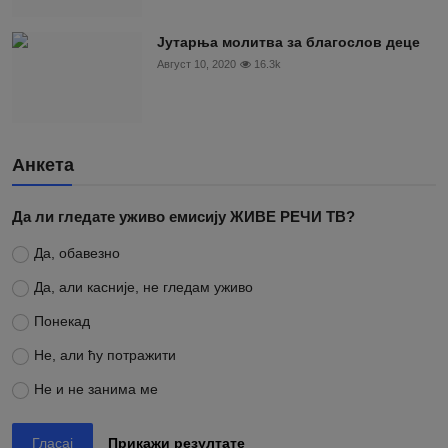
Јутарња молитва за благослов деце
Август 10, 2020
16.3k
Анкета
Да ли гледате уживо емисију ЖИВЕ РЕЧИ ТВ?
Да, обавезно
Да, али касније, не гледам уживо
Понекад
Не, али ћу потражити
Не и не занима ме
Гласај
Прикажи резултате