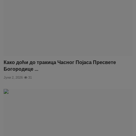
Како доћи до тракица Часног Појаса Пресвете
Богородице ...
Јуни 2, 2026
31