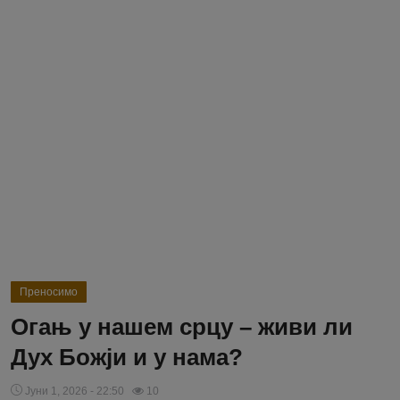
Блог
Молитва
Вести
Свето Писмо
Подржимо
Преносимо
Огањ у нашем срцу – живи ли
Дух Божји и у нама?
Јуни 1, 2026 - 22:50
10