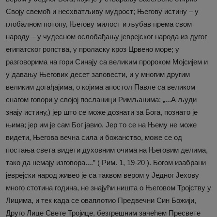
Своју свемоћ и несхватљиву мудрост; Његову истину – у
глобалном потопу, Његову милост и љубав према свом
народу – у чудесном ослобађању јеврејског народа из дугог
египатског ропства, у проласку кроз Црвено море; у
разговорима на гори Синају са великим пророком Мојсијем и
у давању Његових десет заповести, и у многим другим
великим догађајима, о којима апостол Павле са великом
снагом говори у својој посланици Римљанима: „...А људи
знају истину,) јер што се може дознати за Бога, познато је
њима; јер им је сам Бог јавио. Јер то се на Њему не може
видети, Његова вечна сила и божанство, може се од
постања света видети духовним очима на Његовим делима,
тако да немају изговора....” ( Рим. 1, 19-20 ). Богом изабрани
јеврејски народ живео је са таквом вером у Једног Јехову
много стотина година, не знајући ништа о Његовом Тројству у
Лицима, и тек када се оваплотио Предвечни Син Божији,
Друго Лице Свете Тројице, безгрешним зачећем Пресвете