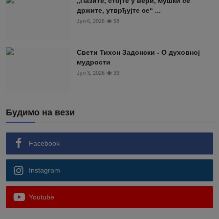
„Пазите, стојте у вери, мушки се
држите, утврђујте се“ ...
Јул 6, 2026
58
Свети Тихон Задонски - О духовној
мудрости
Јул 3, 2026
39
Будимо на вези
Facebook
Instagram
Youtube