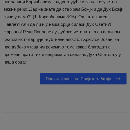
посланици Коринћанима, задивљујуће и за нас изузетно
важне речи: „Зар не знате да сте храм Божји и да Дух Божји
живи у вама?“ (1. Коринћанима 3:16). Ох, шта кажеш,
Павле?! Али да ли и у наша срца силази Дух Свети?!
Наравно! Речи Павлове су дубоко истините, а са великом
снагом их потврђује љубљени апостол Христов Јован, за
нас дубоко утешним речима о томе какве благодатне
промене прати тих и неприметан силазак Духа Светога у у
наша срца:
Прочитај више на Пријатељ Божји...