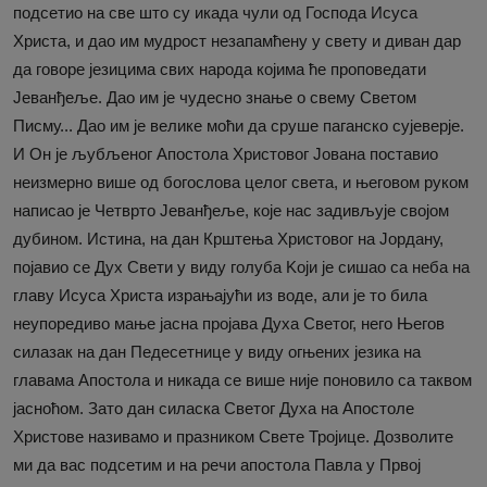
подсетио на све што су икада чули од Господа Исуса
Христа, и дао им мудрост незапамћену у свету и диван дар
да говоре језицима свих народа којима ће проповедати
Јеванђеље. Дао им је чудесно знање о свему Светом
Писму... Дао им је велике моћи да сруше паганско сујеверје.
И Он је љубљеног Апостола Христовог Јована поставио
неизмерно више од богослова целог света, и његовом руком
написао је Четврто Јеванђеље, које нас задивљује својом
дубином. Истина, на дан Крштења Христовог на Јордану,
појавио се Дух Свети у виду голуба Kоји је сишао са неба на
главу Исуса Христа израњајући из воде, али је то била
неупоредиво мање јасна пројава Духа Светог, него Његов
силазак на дан Педесетнице у виду огњених језика на
главама Апостола и никада се више није поновило са таквом
јасноћом. Зато дан силаска Светог Духа на Апостоле
Христове називамо и празником Свете Тројице. Дозволите
ми да вас подсетим и на речи апостола Павла у Првој