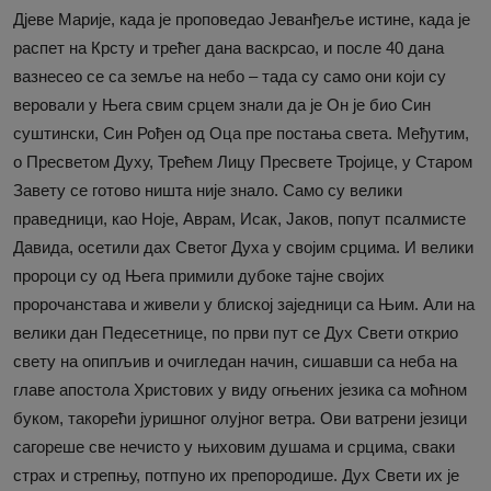
Дјеве Марије, када је проповедао Јеванђеље истине, када је
распет на Крсту и трећег дана васкрсао, и после 40 дана
вазнесео се са земље на небо – тада су само они који су
веровали у Њега свим срцем знали да је Он је био Син
суштински, Син Рођен од Оца пре постања света. Међутим,
о Пресветом Духу, Трећем Лицу Пресвете Тројице, у Старом
Завету се готово ништа није знало. Само су велики
праведници, као Ноје, Аврам, Исак, Јаков, попут псалмисте
Давида, осетили дах Светог Духа у својим срцима. И велики
пророци су од Њега примили дубоке тајне својих
пророчанстава и живели у блиској заједници са Њим. Али на
велики дан Педесетнице, по први пут се Дух Свети открио
свету на опипљив и очигледан начин, сишавши са неба на
главе апостола Христових у виду огњених језика са моћном
буком, такорећи јуришног олујног ветра. Ови ватрени језици
сагореше све нечисто у њиховим душама и срцима, сваки
страх и стрепњу, потпуно их препородише. Дух Свети их је