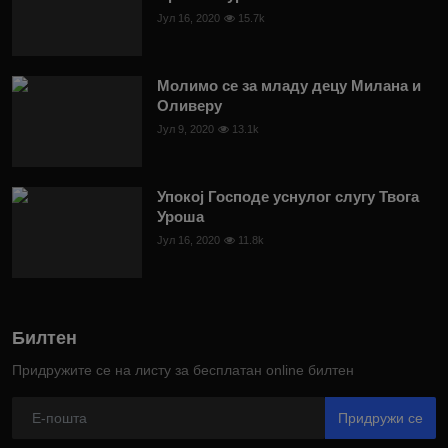
Јул 16, 2020
15.7k
Молимо се за младу децу Милана и
Оливеру
Јул 9, 2020
13.1k
Упокој Господе уснулог слугу Твога
Уроша
Јул 16, 2020
11.8k
Билтен
Придружите се на листу за бесплатан online билтен
Придружи се