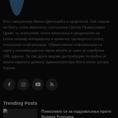
Блог свештеника Ивана Цветковића и пријатељâ. Све поруке
на блогу, осим званичних саопштења Српске Православне
Цркве, су искључиво лична мишљења и уредништво не
сноси никакву материјалну и кривичну одговорност услед
погрешних информација. Објављивање информација са
сајта у некомерцијалне сврхе могуће је само уз навођење
URL адресе. За све друге видове дистрибуције потребно је
имати изричиту дозволу администратора блога и/или аутора
порука.
Trending Posts
Помолимо се за оздрављење проте
Бранка Ћурчина