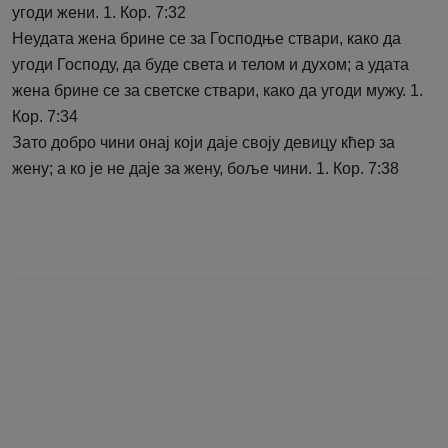
угоди жени. 1. Кор. 7:32
Неудата жена брине се за Господње ствари, како да
угоди Господу, да буде света и телом и духом; а удата
жена брине се за светске ствари, како да угоди мужу. 1.
Кор. 7:34
Зато добро чини онај који даје своју девицу кћер за
жену; а ко је не даје за жену, боље чини. 1. Кор. 7:38