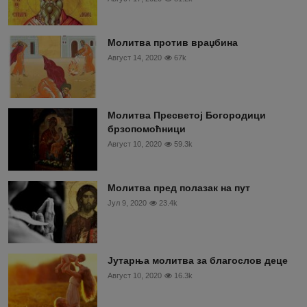
Молитва против враџбина
Август 14, 2020
67k
Молитва Пресветој Богородици
брзопомоћници
Август 10, 2020
59.3k
Молитва пред полазак на пут
Јул 9, 2020
23.4k
Јутарња молитва за благослов деце
Август 10, 2020
16.3k