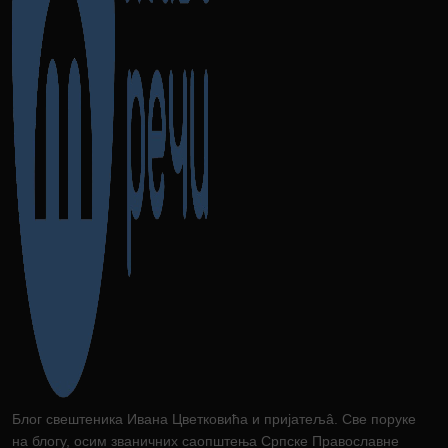
Блог свештеника Ивана Цветковића и пријатељâ. Све поруке
на блогу, осим званичних саопштења Српске Православне