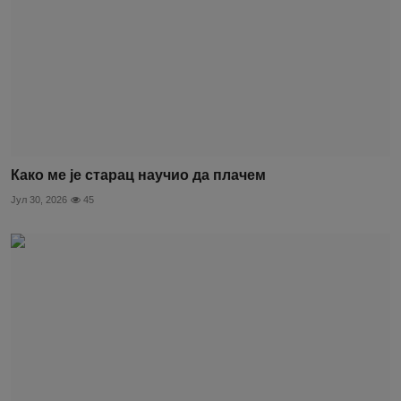
Како ме је старац научио да плачем
Јул 30, 2026
45