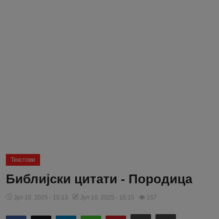
Блог
Молитва
Вести
Свето Писмо
Подржимо
Текстови
Библијски цитати - Породица
Јул 10, 2025 - 15:13
Јул 10, 2025 - 15:15
157