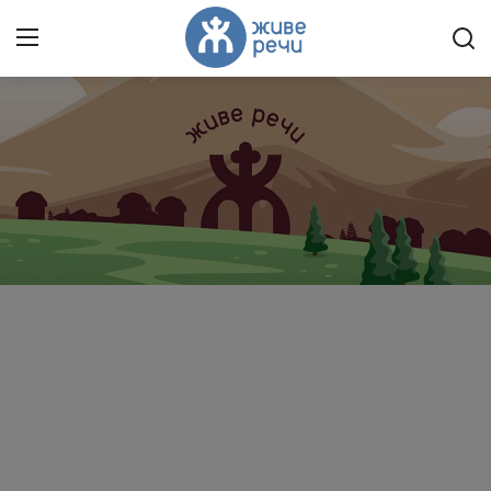
Пријави се
Регистрација
Насловна
Контакт
О нама
Живе Речи™ YouTube
Текстови
Преносимо