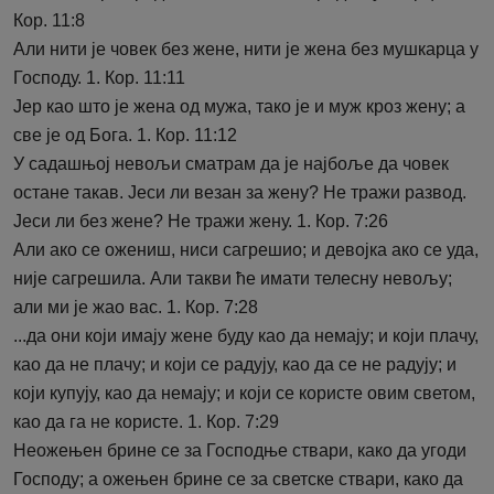
Кор. 11:8
Али нити је човек без жене, нити је жена без мушкарца у
Господу. 1. Кор. 11:11
Јер као што је жена од мужа, тако је и муж кроз жену; а
све је од Бога. 1. Кор. 11:12
У садашњој невољи сматрам да је најбоље да човек
остане такав. Јеси ли везан за жену? Не тражи развод.
Јеси ли без жене? Не тражи жену. 1. Кор. 7:26
Али ако се ожениш, ниси сагрешио; и девојка ако се уда,
није сагрешила. Али такви ће имати телесну невољу;
али ми је жао вас. 1. Кор. 7:28
...да они који имају жене буду као да немају; и који плачу,
као да не плачу; и који се радују, као да се не радују; и
који купују, као да немају; и који се користе овим светом,
као да га не користе. 1. Кор. 7:29
Неожењен брине се за Господње ствари, како да угоди
Господу; а ожењен брине се за светске ствари, како да