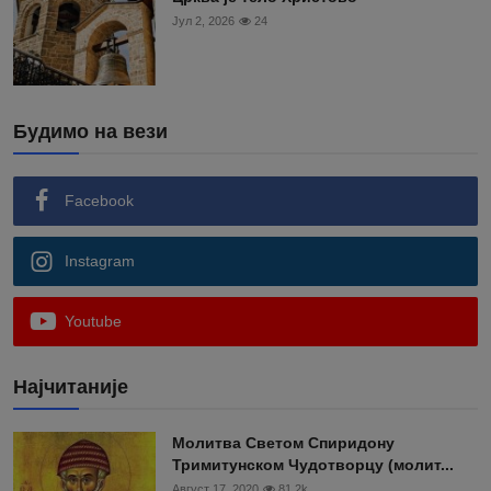
Јул 2, 2026
24
Будимо на вези
Facebook
Instagram
Youtube
Најчитаније
Moлитва Светом Спиридону
Тримитунском Чудотворцу (молит...
Август 17, 2020
81.2k