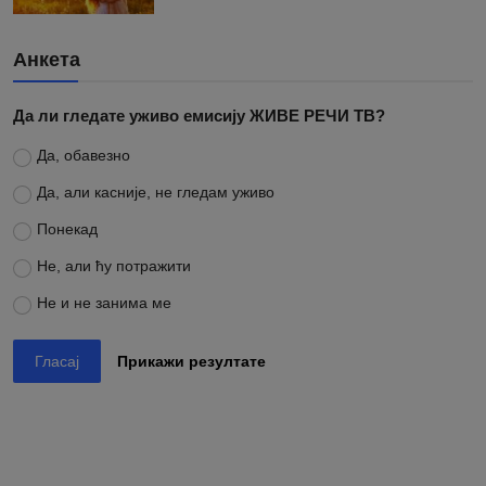
Анкета
Да ли гледате уживо емисију ЖИВЕ РЕЧИ ТВ?
Да, обавезно
Да, али касније, не гледам уживо
Понекад
Не, али ћу потражити
Не и не занима ме
Гласај
Прикажи резултате