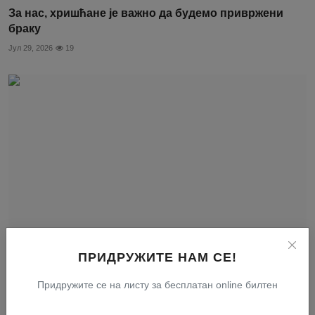
За нас, хришћане је важно да будемо привржени
браку
Јул 29, 2026
19
ПРИДРУЖИТЕ НАМ СЕ!
Бог нам није дао тешке, већ лаке заповести
Придружите се на листу за бесплатан online билтен
Јул 31, 2026
25