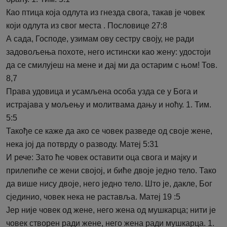
Као птица која одлута из гнезда свога, такав је човек
који одлута из свог места . Пословице 27:8
А сада, Господе, узимам ову сестру своју, не ради
задовољења похоте, него истински као жену: удостоји
да се смилујеш на мене и дај ми да остарим с њом! Тов.
8,7
Права удовица и усамљена особа узда се у Бога и
истрајава у мољењу и молитвама дању и ноћу. 1. Тим.
5:5
Такође се каже да ако се човек разведе од своје жене,
нека јој да потврду о разводу. Матеј 5:31
И рече: Зато ће човек оставити оца свога и мајку и
прилепиће се жени својој, и биће двоје једно тело. Тако
да више нису двоје, него једно тело. Што је, дакле, Бог
сјединио, човек нека не раставља. Матеј 19 :5
Јер није човек од жене, него жена од мушкарца; нити је
човек створен ради жене, него жена ради мушкарца. 1.