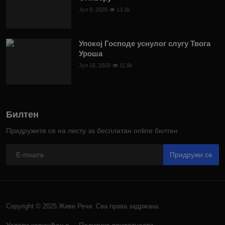
Јул 9, 2020
13.1k
Упокој Господе уснулог слугу Твога
Уроша
Јул 16, 2020
11.8k
Билтен
Придружите се на листу за бесплатан online билтен
Придружи се
Copyright © 2025 Живе Речи. Сва права задржана.