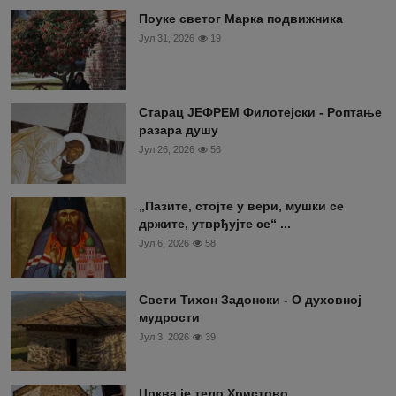
Поуке светог Марка подвижника
Јул 31, 2026
19
Старац ЈЕФРЕМ Филотејски - Роптање
разара душу
Јул 26, 2026
56
„Пазите, стојте у вери, мушки се
држите, утврђујте се“ ...
Јул 6, 2026
58
Свети Тихон Задонски - О духовној
мудрости
Јул 3, 2026
39
Црква је тело Христово