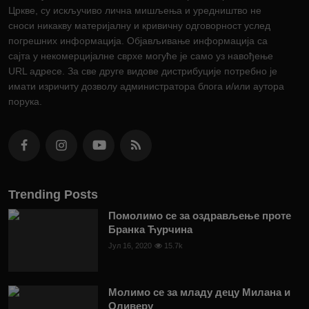
Цркве, су искључиво лична мишљења и уредништво не
сноси никакву материјалну и кривичну одговорност услед
погрешних информација. Објављивање информација са
сајта у некомерцијалне сврхе могуће је само уз навођење
URL адресе. За све друге видове дистрибуције потребно је
имати изричиту дозволу администратора блога и/или аутора
порука.
Trending Posts
Помолимо се за оздрављење проте
Бранка Ћурчина
Јул 16, 2020
15.7k
Молимо се за младу децу Милана и
Оливеру