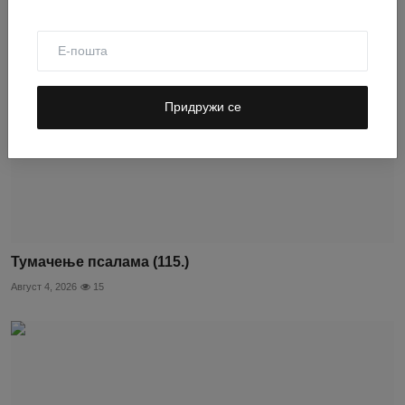
Придружи се
Тумачење псалама (115.)
Август 4, 2026
15