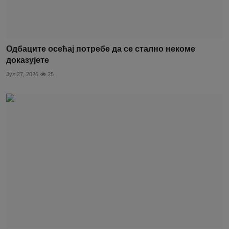
Одбаците осећај потребе да се стално некоме
доказујете
Јул 27, 2026
25