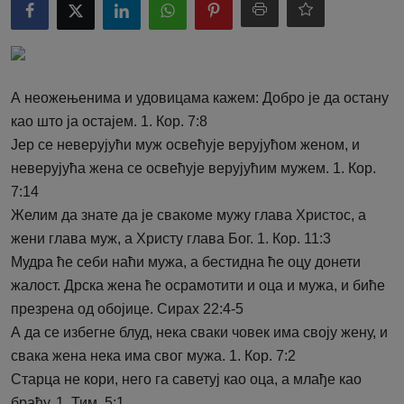
А неожењенима и удовицама кажем: Добро је да остану
као што ја остајем. 1. Кор. 7:8
Јер се неверујући муж освећује верујућом женом, и
неверујућа жена се освећује верујућим мужем. 1. Кор.
7:14
Желим да знате да је свакоме мужу глава Христос, а
жени глава муж, а Христу глава Бог. 1. Кор. 11:3
Мудра ће себи наћи мужа, а бестидна ће оцу донети
жалост. Дрска жена ће осрамотити и оца и мужа, и биће
презрена од обојице. Сирах 22:4-5
А да се избегне блуд, нека сваки човек има своју жену, и
свака жена нека има свог мужа. 1. Кор. 7:2
Старца не кори, него га саветуј као оца, а млађе као
браћу. 1. Тим. 5:1