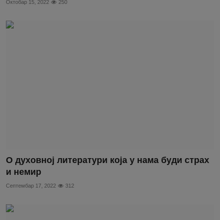
Октобар 15, 2022
250
О духовној литератури која у нама буди страх
и немир
Септембар 17, 2022
312