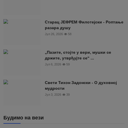
Старац ЈЕФРЕМ Филотејски - Роптање
разара душу
Јул 26, 2026
58
„Пазите, стојте у вери, мушки се
држите, утврђујте се“ ...
Јул 6, 2026
59
Свети Тихон Задонски - О духовној
мудрости
Јул 3, 2026
39
Будимо на вези