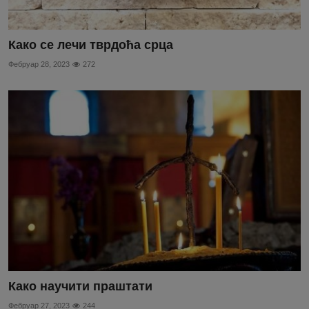
Како се лечи тврдоћа срца
Фебруар 28, 2023
272
Како научити праштати
Фебруар 27, 2023
244