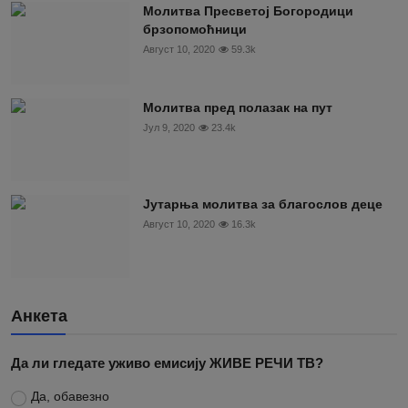
Молитва Пресветој Богородици
брзопомоћници
Август 10, 2020
59.3k
Молитва пред полазак на пут
Јул 9, 2020
23.4k
Јутарња молитва за благослов деце
Август 10, 2020
16.3k
Анкета
Да ли гледате уживо емисију ЖИВЕ РЕЧИ ТВ?
Да, обавезно