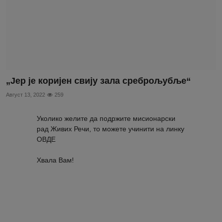
„Јер је коријен свију зала среброљубље“
Август 13, 2022
259
Уколико желите да подржите мисионарски
рад Живих Речи, то можете учинити на линку
ОВДЕ
Хвала Вам!