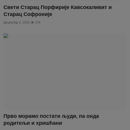
Свети Старац Порфирије Кавсокаливит и
Старац Софроније
Децембар 2, 2022
179
Прво морамо постати људи, па онда
родитељи и хришћани