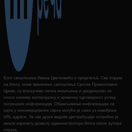
Блог свештеника Ивана Цветковића и пријатељâ. Све поруке
на блогу, осим званичних саопштења Српске Православне
Цркве, су искључиво лична мишљења и уредништво не
сноси никакву материјалну и кривичну одговорност услед
погрешних информација. Објављивање информација са
сајта у некомерцијалне сврхе могуће је само уз навођење
URL адресе. За све друге видове дистрибуције потребно је
имати изричиту дозволу администратора блога и/или аутора
порука.