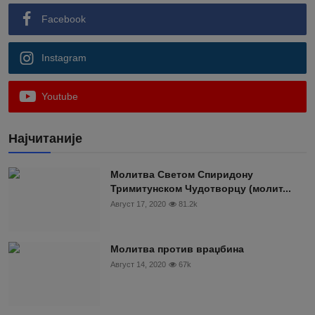
Facebook
Instagram
Youtube
Најчитаније
Moлитва Светом Спиридону
Тримитунском Чудотворцу (молит...
Август 17, 2020
81.2k
Молитва против враџбина
Август 14, 2020
67k