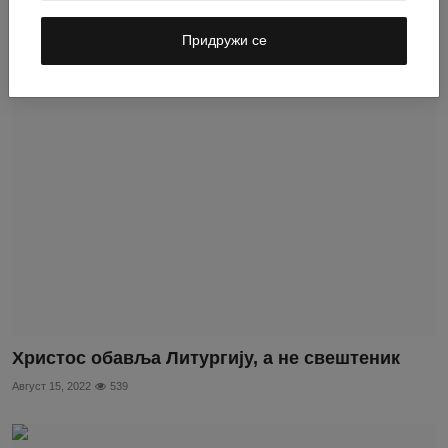
Иза сваке Голготе се крије Васкрсење
Август 16, 2022
125
Придружи се
Христос обавља Литургију, а не свештеник
Август 15, 2022
539