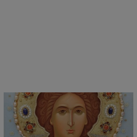
Блог
Молитва
Вести
Свето Писмо
Подржимо