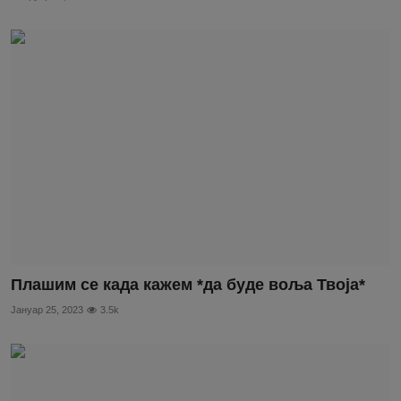
Плашим се када кажем *да буде воља Твоја*
Јануар 25, 2023
3.5k