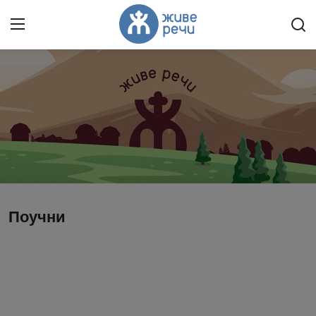
Пријави се
Регистрација
Насловна
Контакт
О нама
Поучни
Живе Речи™ YouTube
Текстови
Преносимо