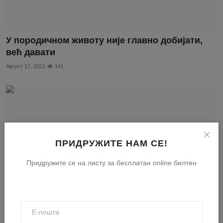
У породичном животу није главно добијати,
већ давати
Август 17, 2022
141
ПРИДРУЖИТЕ НАМ СЕ!
Придружите се на листу за бесплатан online билтен