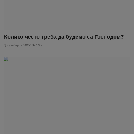
Kолико често треба да будемо са Господом?
Децембар 5, 2022
135