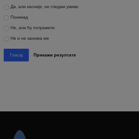
Да, али касније, не гледам уживо
Понекад
Не, али ћу потражити
Не и не занима ме
Гласај
Прикажи резултате