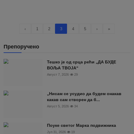
‹
1
2
3
4
5
›
»
Препоручено
Тешко је од срца рећи „ДА БУДЕ
ВОЉА ТВОЈА“
Август 7, 2026
29
„Нисам се усудио да будем онакав
какав сам створен да б...
Август 5, 2026
34
Поуке светог Марка подвижника
Јул 31, 2026
19