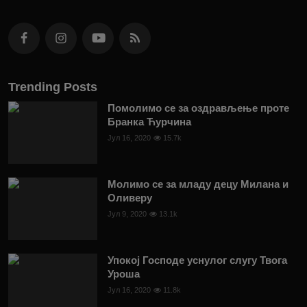
Trending Posts
Помолимо се за оздрављење проте
Бранка Ћурчина
Јул 16, 2020
15.7k
Молимо се за младу децу Милана и
Оливеру
Јул 9, 2020
13.1k
Упокој Господе уснулог слугу Твога
Уроша
Јул 16, 2020
11.8k